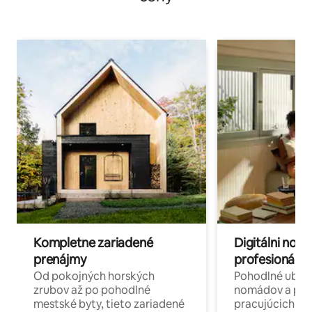
Kompletne zariadené
Digitálni nomá
prenájmy
profesionáli 
Od pokojných horských
Pohodlné ubyto
zrubov až po pohodlné
nomádov a pro
mestské byty, tieto zariadené
pracujúcich na 