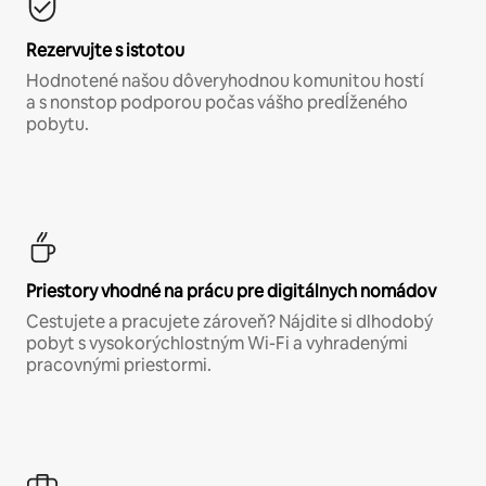
Rezervujte s istotou
Hodnotené našou dôveryhodnou komunitou hostí
a s nonstop podporou počas vášho predĺženého
pobytu.
Priestory vhodné na prácu pre digitálnych nomádov
Cestujete a pracujete zároveň? Nájdite si dlhodobý
pobyt s vysokorýchlostným Wi-Fi a vyhradenými
pracovnými priestormi.