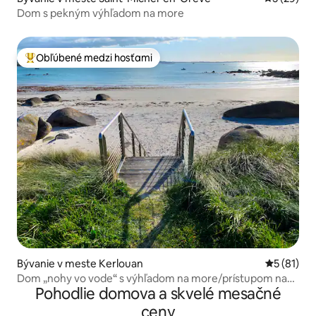
Dom s pekným výhľadom na more
Obľúbené medzi hosťami
Najobľúbenejšie medzi hosťami
Bývanie v meste Kerlouan
Priemerné 
5 (81)
Dom „nohy vo vode“ s výhľadom na more/prístupom na
Pohodlie domova a skvelé mesačné
pláž
ceny