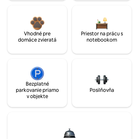
Vhodné pre
Priestor na prácu s
domáce zvieratá
notebookom
Bezplatné
parkovanie priamo
Posilňovňa
v objekte