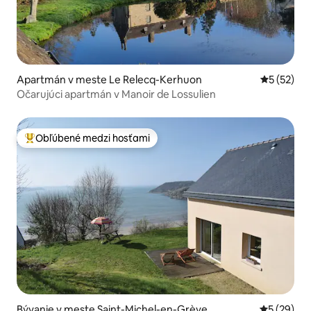
Apartmán v meste Le Relecq-Kerhuon
Priemerné 
5 (52)
Očarujúci apartmán v Manoir de Lossulien
Obľúbené medzi hosťami
Najobľúbenejšie medzi hosťami
Bývanie v meste Saint-Michel-en-Grève
Priemerné 
5 (29)