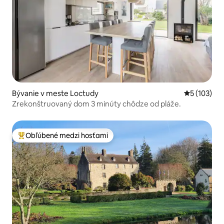
Bývanie v meste Loctudy
Priemerné o
5 (103)
Zrekonštruovaný dom 3 minúty chôdze od pláže.
Obľúbené medzi hosťami
Najobľúbenejšie medzi hosťami