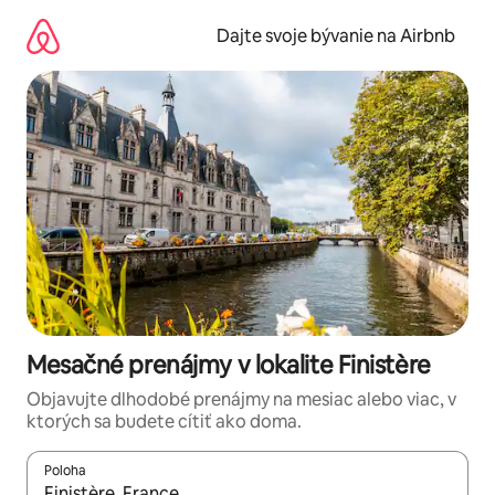
Preskočiť
na
Dajte svoje bývanie na Airbnb
obsah.
Mesačné prenájmy v lokalite Finistère
Objavujte dlhodobé prenájmy na mesiac alebo viac, v
ktorých sa budete cítiť ako doma.
Poloha
Keď budú výsledky k dispozícii, môžete si ich prechádzať pom