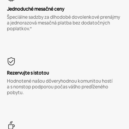
Jednoduché mesačné ceny
Špeciálne sadzby za dlhodobé dovolenkové prenájmy
a jednorazová mesačná platba bez dodatočných
poplatkov.*
Rezervujte s istotou
Hodnotené našou dôveryhodnou komunitou hostí
a s nonstop podporou počas vášho predĺženého
pobytu.