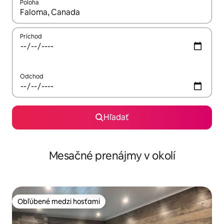
Poloha
Keď budú výsledky k dispozícii, môžete si ich prechádzať pom
Príchod
Odchod
Hľadať
Mesačné prenájmy v okolí
Obľúbené medzi hosťami
Obľúbené medzi hosťami