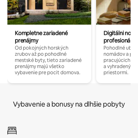
Kompletne zariadené
Digitálni nomá
prenájmy
profesionáli 
Od pokojných horských
Pohodlné ubyto
zrubov až po pohodlné
nomádov a pro
mestské byty, tieto zariadené
pracujúcich na 
prenájmy majú všetko
a vyhradenými
vybavenie pre pocit domova.
priestormi.
Vybavenie a bonusy na dlhšie pobyty