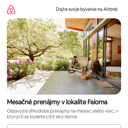
Preskočiť
na
Dajte svoje bývanie na Airbnb
obsah.
Mesačné prenájmy v lokalite Faloma
Objavujte dlhodobé prenájmy na mesiac alebo viac, v
ktorých sa budete cítiť ako doma.