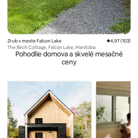
Zrub v meste Falcon Lake
Priemerné ohod
4,97 (103)
The Birch Cottage, Falcon Lake, Manitoba
Pohodlie domova a skvelé mesačné
ceny