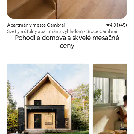
Apartmán v meste Cambrai
Priemerné oh
4,91 (45)
Svetlý a útulný apartmán s výhľadom • Srdce Cambrai
Pohodlie domova a skvelé mesačné
ceny