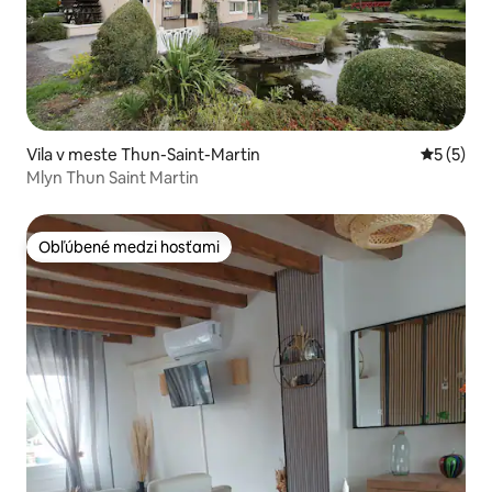
Vila v meste Thun-Saint-Martin
Priemerné
5 (5)
Mlyn Thun Saint Martin
Obľúbené medzi hosťami
Obľúbené medzi hosťami