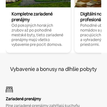
Kompletne zariadené
Digitálni nomá
prenájmy
profesionáli 
Od pokojných horských
Pohodlné ubyto
zrubov až po pohodlné
nomádov a pro
mestské byty, tieto zariadené
pracujúcich na 
prenájmy majú všetko
a vyhradenými
vybavenie pre pocit domova.
priestormi.
Vybavenie a bonusy na dlhšie pobyty
Zariadené prenájmy
Plne zariadené prenájmy zahŕňajú kuchyňu