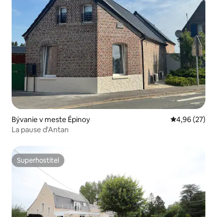
Bývanie v meste Épinoy
Priemerné oho
4,96 (27)
La pause d'Antan
Superhostiteľ
Superhostiteľ