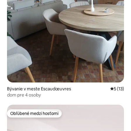
Bývanie v meste Escaudœuvres
Priemerné
5 (13)
dom pre 4 osoby
Obľúbené medzi hosťami
Obľúbené medzi hosťami