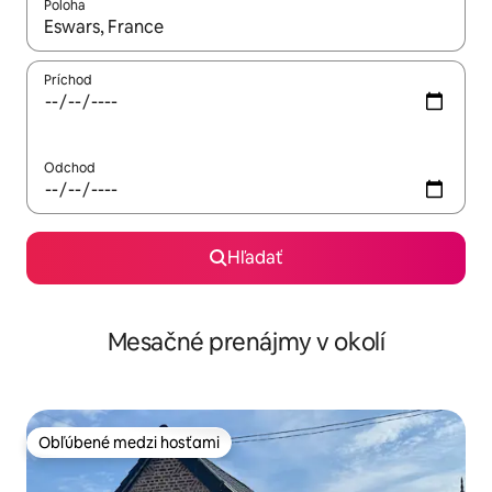
Poloha
Keď budú výsledky k dispozícii, môžete si ich prechádzať pom
Príchod
Odchod
Hľadať
Mesačné prenájmy v okolí
Obľúbené medzi hosťami
Obľúbené medzi hosťami