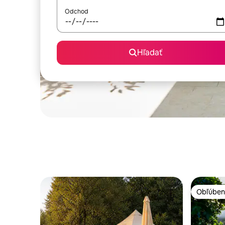
Odchod
Hľadať
Obľúben
Obľúben