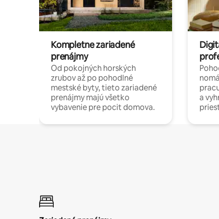
Kompletne zariadené
Digit
prenájmy
prof
Od pokojných horských
Pohod
zrubov až po pohodlné
nomá
mestské byty, tieto zariadené
pracu
prenájmy majú všetko
a vy
vybavenie pre pocit domova.
pries