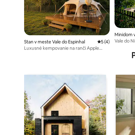
Minidom 
Vale do 
Stan v meste Vale do Espinhal
Priemerné ohodnot
5 (4)
House
Luxusné kempovanie na ranči Apple
Valley Ranch/Penela – jazda na koni