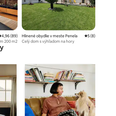
otení: 86
Priemerné ohodnotenie 4,96 z 5, počet hodnotení: 89
4,96 (89)
Hlinené obydlie v meste Penela
Priemerné ohodno
5 (8)
om 200 m2
Celý dom s výhľadom na hory
y