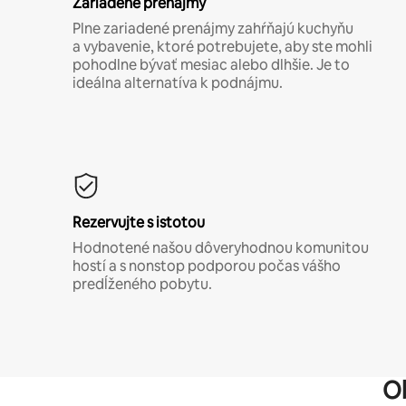
Zariadené prenájmy
Plne zariadené prenájmy zahŕňajú kuchyňu
a vybavenie, ktoré potrebujete, aby ste mohli
pohodlne bývať mesiac alebo dlhšie. Je to
ideálna alternatíva k podnájmu.
Rezervujte s istotou
Hodnotené našou dôveryhodnou komunitou
hostí a s nonstop podporou počas vášho
predĺženého pobytu.
O