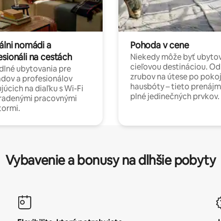
álni nomádi a
Pohoda v cene
esionáli na cestách
Niekedy môže byť ubyto
cieľovou destináciou. Od
lné ubytovania pre
zrubov na útese po poko
dov a profesionálov
hausbóty – tieto prenájm
júcich na diaľku s Wi-Fi
plné jedinečných prvkov.
hradenými pracovnými
tormi.
Vybavenie a bonusy na dlhšie pobyty