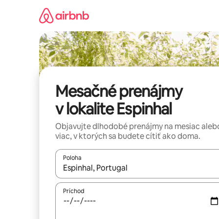
Preskočiť
na
obsah.
Mesačné prenájmy
v lokalite Espinhal
Objavujte dlhodobé prenájmy na mesiac aleb
viac, v ktorých sa budete cítiť ako doma.
Poloha
Keď budú výsledky k dispozícii, môžete si ich p
Príchod