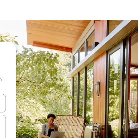
o
rechádzať pomocou klávesov so šípkami nahor a nadol alebo ich pres