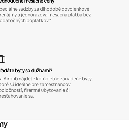
ednoduché mesačné ceny
peciálne sadzby za dlhodobé dovolenkové
renájmy a jednorazová mesačná platba bez
odatočných poplatkov.*
ľadáte byty so službami?
a Airbnb nájdete kompletne zariadené byty,
toré sú ideálne pre zamestnancov
poločností, firemné ubytovanie či
resťahovanie sa.
my