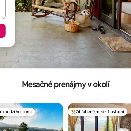
Mesačné prenájmy v okolí
é medzi hosťami
Obľúbené medzi hosťami
é medzi hosťami
Najobľúbenejšie medzi hosťami