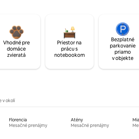
Bezplatné
Vhodné pre
Priestor na
parkovanie
domáce
prácu s
priamo
zvieratá
notebookom
v objekte
 v okolí
Florencia
Atény
Mi
Mesačné prenájmy
Mesačné prenájmy
Me