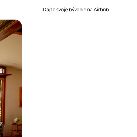
Dajte svoje bývanie na Airbnb
kúmať pomocou dotykových gest či potiahnutia prstom.