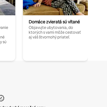
Domáce zvieratá sú vítané
vanie
Objavujte ubytovania, do
ktorých s vami môže cestovať
jné
aj váš štvornohý priateľ.
y sú