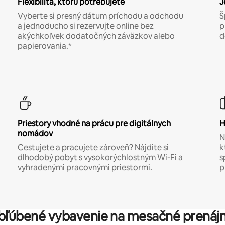
Flexibilita, ktorú potrebujete
J
Vyberte si presný dátum príchodu a odchodu
Š
a jednoducho si rezervujte online bez
p
akýchkoľvek dodatočných záväzkov alebo
d
papierovania.*
Priestory vhodné na prácu pre digitálnych
H
nomádov
N
Cestujete a pracujete zároveň? Nájdite si
k
dlhodobý pobyt s vysokorýchlostným Wi-Fi a
s
vyhradenými pracovnými priestormi.
p
bľúbené vybavenie na mesačné prenáj