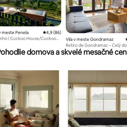
v meste Penela
Priemerné ohodnotenie 4,9 z 5, počet hodn
4,9 (86)
Ninho | Cuckoo House/Cuckoo
enie 5 z 5, počet hodnotení: 4
Vila v meste Gondramaz
Retiro de Gondramaz – Celý d
Pohodlie domova a skvelé mesačné cen