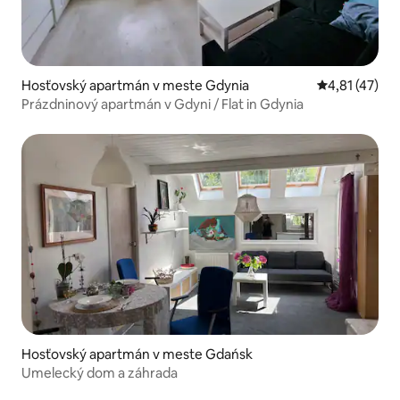
Hosťovský apartmán v meste Gdynia
Priemerné oh
4,81 (47)
Prázdninový apartmán v Gdyni / Flat in Gdynia
Hosťovský apartmán v meste Gdańsk
Umelecký dom a záhrada