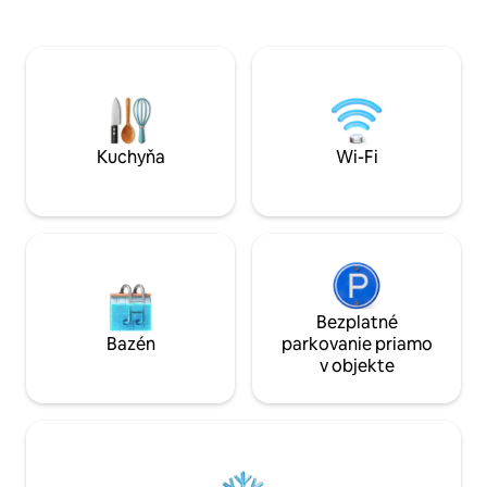
m od historického Starého Mesta a
čistý interiér bol
hlavnej vlakovej stanice. Štúdio sa
pohodlie hostí a vy
nachádza na prvom poschodí v 10-
ktorom si môžete
podlažnej budove vybavenej výťahom, v
V okolí sa nachád
blízkosti električkovej a autobusovej
cyklotrasy, ktoré
zastávky. Hostia prichádzajúci autom
Sopotu. Uvoľnite s
môžu využiť verejné parkovisko
prímorskú atmosf
neďaleko budovy.
Kuchyňa
Wi-Fi
Bezplatné
Bazén
parkovanie priamo
v objekte