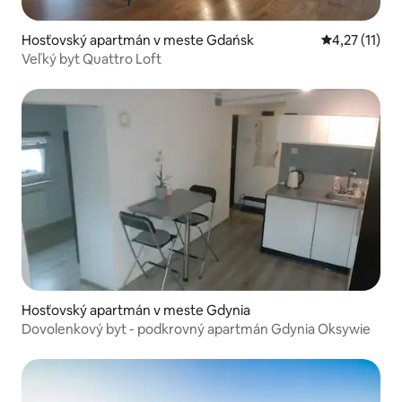
Hosťovský apartmán v meste Gdańsk
Priemerné oh
4,27 (11)
Veľký byt Quattro Loft
Hosťovský apartmán v meste Gdynia
Dovolenkový byt - podkrovný apartmán Gdynia Oksywie