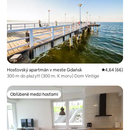
Hosťovský apartmán v meste Gdańsk
Priemerné oho
4,64 (66)
300 m do plaży!!! (300 m. K moru) Dom Vintige
Obľúbené medzi hosťami
Obľúbené medzi hosťami