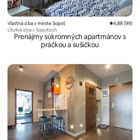
Vlastná izba v meste Sopot
Priemerné oho
4,88 (99)
Útulná izba v Sopotoch
Prenájmy súkromných apartmánov s
práčkou a sušičkou