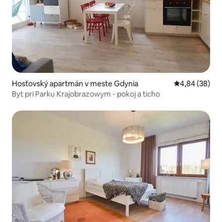
Hosťovský apartmán v meste Gdynia
Priemerné oho
4,84 (38)
Byt pri Parku Krajobrazowym - pokoj a ticho