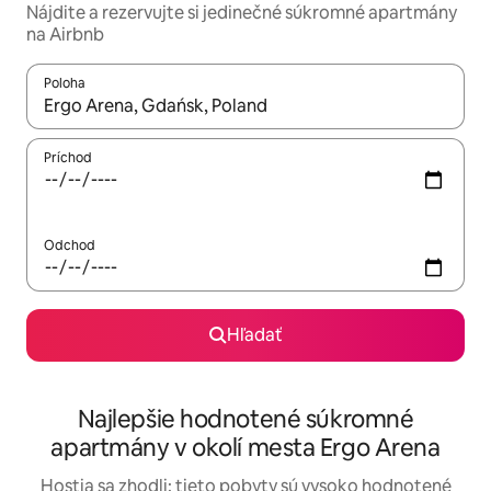
Nájdite a rezervujte si jedinečné súkromné apartmány
na Airbnb
Poloha
Keď budú výsledky k dispozícii, môžete si ich prechádzať pom
Príchod
Odchod
Hľadať
Najlepšie hodnotené súkromné
apartmány v okolí mesta Ergo Arena
Hostia sa zhodli: tieto pobyty sú vysoko hodnotené