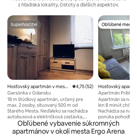
z hľadiska lokality, čistoty a ďalších aspektov.
Superhostiteľ
Obľúbené medzi 
Superhostiteľ
Obľúbené medzi 
Hosťovský apartmán v meste
Priemerné ohodnotenie 4,75 z 
4,75 (52)
Hosťovský apartm
Gdańsk
e Gdańsk
Garsónka v Gdansku
Apartmán Približn
od pláže Jelitkow
18 m štúdiový apartmán, určený pre
Apartmán sa nachád
max. 2 osoby, situovaný 500 m od
len 8 minút chôdze
Starého Mesta. Neďaleko sa nachádza
Nachádza sa na v
autobusová a električková zastávka,
ponúka pohodlie a 
Obľúbené vybavenie súkromných
miesto dobre napojené na trojmestský
čomu je ideálny pre
SKM. Nedávno zrekonštruované štúdio v
hľadajú pokojný o
apartmánov v okolí mesta Ergo Arena
centre Gdanska v pešej vzdialenosti 500
mori. Tento útulný, dobre udržiavaný a