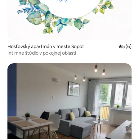
Hosťovský apartmán v meste Sopot
Priemerné
5 (6)
Intímne štúdio v pokojnej oblasti