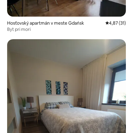
Hosťovský apartmán v meste Gdańsk
Priemerné oh
4,87 (31)
Byt pri mori