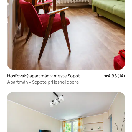
Hosťovský apartmán v meste Sopot
Priemerné oho
4,93 (14)
Apartmán v Sopote pri lesnej opere