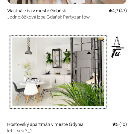
Vlastná izba v meste Gdańsk
Priemerné o
4,7 (47)
Jednolôžková izba Gdańsk Partyzantów
Hosťovský apartmán v meste Gdynia
Priemerné 
5 (10)
let it sea ?_1