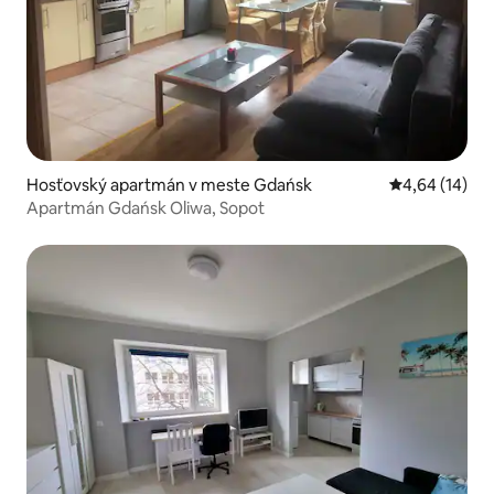
Hosťovský apartmán v meste Gdańsk
Priemerné oho
4,64 (14)
Apartmán Gdańsk Oliwa, Sopot