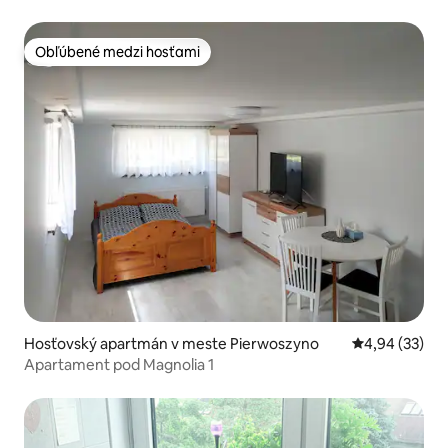
Obľúbené medzi hosťami
Obľúbené medzi hosťami
Hosťovský apartmán v meste Pierwoszyno
Priemerné oho
4,94 (33)
Apartament pod Magnolia 1