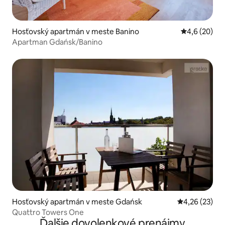
Hosťovský apartmán v meste Banino
Priemerné oh
4,6 (20)
Apartman Gdańsk/Banino
Hosťovský apartmán v meste Gdańsk
Priemerné oho
4,26 (23)
Quattro Towers One
Ďalšie dovolenkové prenájmy