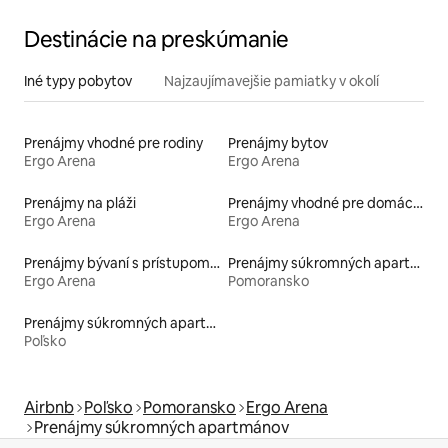
Destinácie na preskúmanie
Iné typy pobytov
Najzaujímavejšie pamiatky v okolí
Prenájmy vhodné pre rodiny
Prenájmy bytov
Ergo Arena
Ergo Arena
Prenájmy na pláži
Prenájmy vhodné pre domáce zvieratá
Ergo Arena
Ergo Arena
Prenájmy bývaní s prístupom na pláž
Prenájmy súkromných apartmánov
Ergo Arena
Pomoransko
Prenájmy súkromných apartmánov
Poľsko
Airbnb
Poľsko
Pomoransko
Ergo Arena
Prenájmy súkromných apartmánov