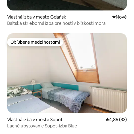
Vlastná izba v meste Gdańsk
Nové ubyt
Nové
Baltská strieborná izba pre hostí v blízkosti mora
Obľúbené medzi hosťami
Obľúbené medzi hosťami
Vlastná izba v meste Sopot
Priemerné oho
4,85 (33)
Lacné ubytovanie Sopot-izba Blue