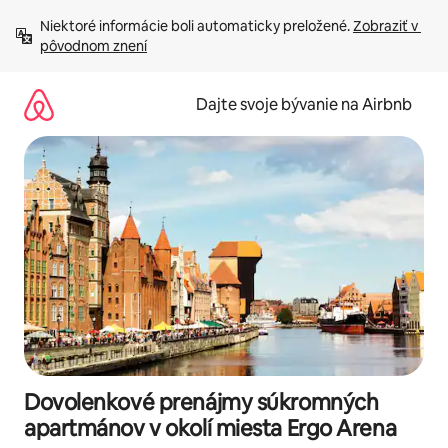
Preskočiť
Niektoré informácie boli automaticky preložené. 
Zobraziť v 
na
pôvodnom znení
obsah.
Dajte svoje bývanie na Airbnb
Dovolenkové prenájmy súkromných
apartmánov v okolí miesta Ergo Arena