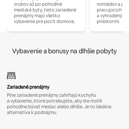
zrubov až po pohodlné
nomádov a pro
mestské byty, tieto zariadené
pracujúcich na 
prenájmy majú všetko
a vyhradenými
vybavenie pre pocit domova.
priestormi.
Vybavenie a bonusy na dlhšie pobyty
Zariadené prenájmy
Plne zariadené prenájmy zahŕňajú kuchyňu
a vybavenie, ktoré potrebujete, aby ste mohli
pohodlne bývať mesiac alebo dlhšie. Je to ideálna
alternatíva k podnájmu.