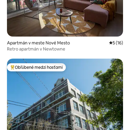
Apartmán v meste Nové Mesto
Priemerné 
5 (16)
Retro apartmán v Newtowne
Obľúbené medzi hosťami
Najobľúbenejšie medzi hosťami