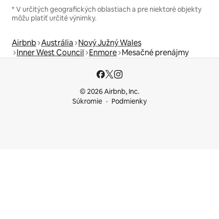
* V určitých geografických oblastiach a pre niektoré objekty
môžu platiť určité výnimky.
Airbnb
Austrália
Nový Južný Wales
Inner West Council
Enmore
Mesačné prenájmy
© 2026 Airbnb, Inc.
Súkromie
Podmienky