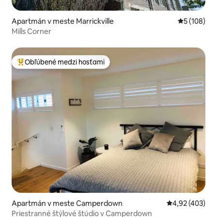
Apartmán v meste Marrickville
Priemerné o
5 (108)
Mills Corner
Obľúbené medzi hosťami
Najobľúbenejšie medzi hosťami
Apartmán v meste Camperdown
Priemerné ohod
4,92 (403)
Priestranné štýlové štúdio v Camperdown