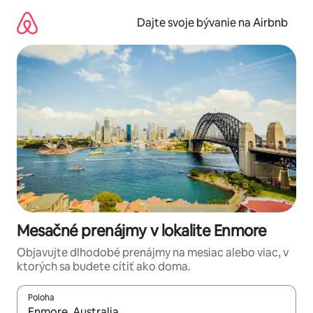
Preskočiť
na
Dajte svoje bývanie na Airbnb
obsah.
Mesačné prenájmy v lokalite Enmore
Objavujte dlhodobé prenájmy na mesiac alebo viac, v
ktorých sa budete cítiť ako doma.
Poloha
Keď budú výsledky k dispozícii, môžete si ich prechádzať pom