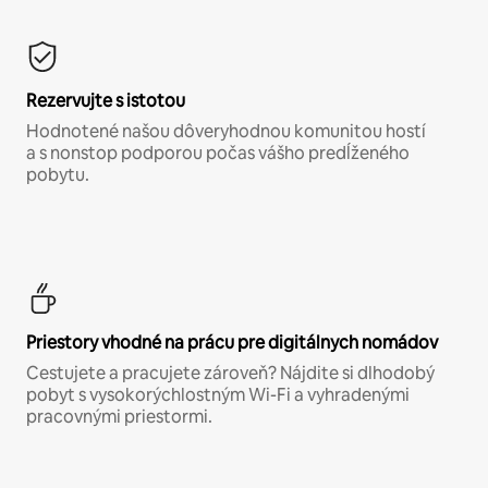
Rezervujte s istotou
Hodnotené našou dôveryhodnou komunitou hostí
a s nonstop podporou počas vášho predĺženého
pobytu.
Priestory vhodné na prácu pre digitálnych nomádov
Cestujete a pracujete zároveň? Nájdite si dlhodobý
pobyt s vysokorýchlostným Wi-Fi a vyhradenými
pracovnými priestormi.