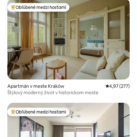
Obľúbené medzi hosťami
Najobľúbenejšie medzi hosťami
Apartmán v meste Kraków
Priemerné ohod
4,97 (277)
Štýlový moderný život v historickom meste
Obľúbené medzi hosťami
Najobľúbenejšie medzi hosťami