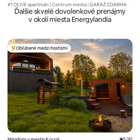
#1 OLIVE apartmán | Centrum mesta | GARÁŽ ZDARMA
Ďalšie skvelé dovolenkové prenájmy
v okolí miesta Energylandia
Obľúbené medzi hosťami
Najobľúbenejšie medzi hosťami
Minidom v meste Kocoń
Priemerné
5 (8)