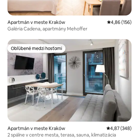
Apartmán v meste Kraków
Priemerné ohod
4,86 (156)
Galéria Cadena, apartmány Mehoffer
Obľúbené medzi hosťami
Obľúbené medzi hosťami
Apartmán v meste Kraków
Priemerné ohod
4,87 (348)
2 spálne v centre mesta, terasa, sauna, klimatizácia