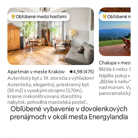
Obľúbené medzi hosťami
Obľúbené medz
Najobľúbenejšie medzi hosťami
Najobľúbenejšie 
Chalupa v meste
Bližšie k nebu: 8
Apartmán v meste Kraków
Priemerné ohodnotenie 4,98 z 5
4,98 (475)
vonkajšie kúpele
Nájdite pokoj v l
Autentický byt z 19. storočia s výhľadom!
„Bližšie k nebu“ 
Autentický, elegantný, priestranný byt
nad morom. Vychut
(55 m2) s vysokými stropmi (3,70m),
panoramatický vý
krásne zrekonštruovaný starožitný
Wyspowy a Tatry z 
nábytok, pohodlná manželská posteľ
Toto ekologické b
Obľúbené vybavenie v dovolenkových
King, kuchynský nábytok na mieru s
² je obklopené s
mramorovou pracovnou doskou.
prenájmoch v okolí mesta Energylandia
rozlohou 2 300 m ²
Skutočný byt, nie hotel! Nachádza sa v
celoročnom vonkaj
mestskom dome z 19. storočia s
osôb bez chlóru s
výhľadom do srdca Podgórze. 1 spálňa,
masážnymi sedadl
obývacia izba, bezplatné WI-FI, 40-