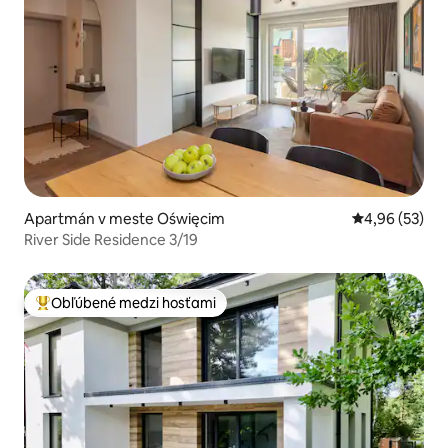
Apartmán v meste Oświęcim
Priemerné oho
4,96 (53)
River Side Residence 3/19
Obľúbené medzi hosťami
Najobľúbenejšie medzi hosťami