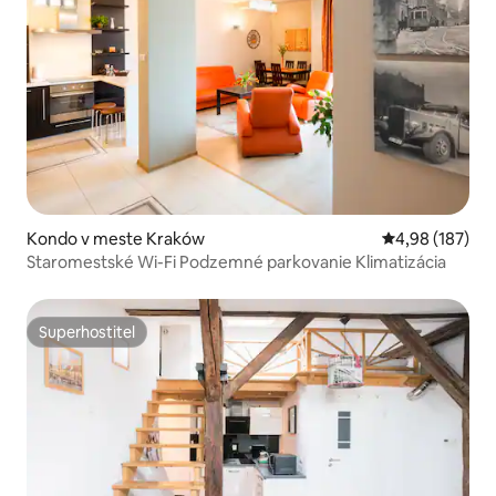
Kondo v meste Kraków
Priemerné ohod
4,98 (187)
Staromestské Wi-Fi Podzemné parkovanie Klimatizácia
Superhostiteľ
Superhostiteľ