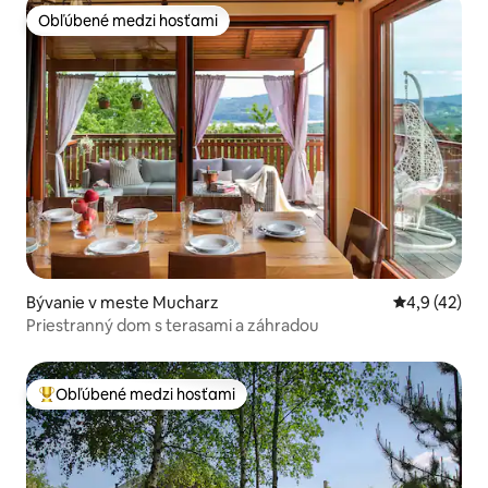
Obľúbené medzi hosťami
Obľúbené medzi hosťami
Bývanie v meste Mucharz
Priemerné oh
4,9 (42)
Priestranný dom s terasami a záhradou
Obľúbené medzi hosťami
Najobľúbenejšie medzi hosťami