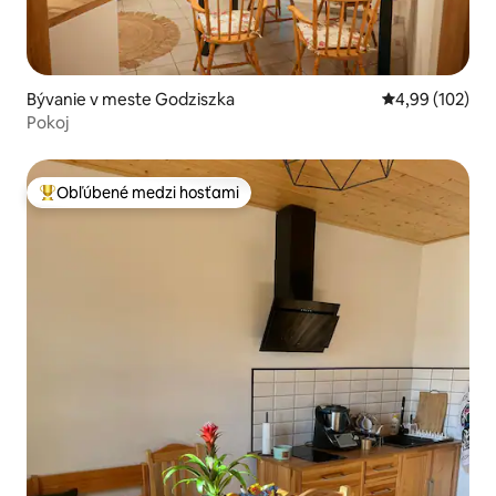
Bývanie v meste Godziszka
Priemerné ohod
4,99 (102)
Pokoj
Obľúbené medzi hosťami
Najobľúbenejšie medzi hosťami