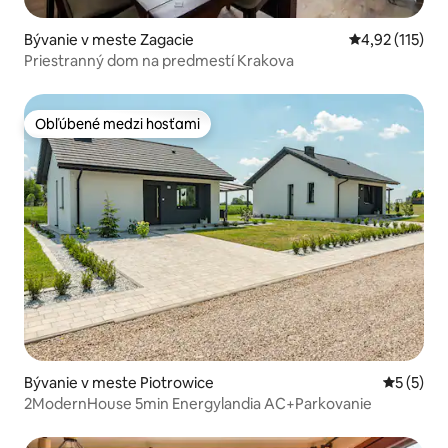
Bývanie v meste Zagacie
Priemerné oho
4,92 (115)
Priestranný dom na predmestí Krakova
Obľúbené medzi hosťami
Obľúbené medzi hosťami
Bývanie v meste Piotrowice
Priemerné
5 (5)
2ModernHouse 5min Energylandia AC+Parkovanie