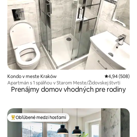
Kondo v meste Kraków
Priemerné ohod
4,94 (508)
Apartmán s 1 spálňou v Starom Meste/Židovskej štvrti
Prenájmy domov vhodných pre rodiny
Obľúbené medzi hosťami
Najobľúbenejšie medzi hosťami