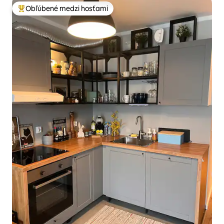
Obľúbené medzi hosťami
Najobľúbenejšie medzi hosťami