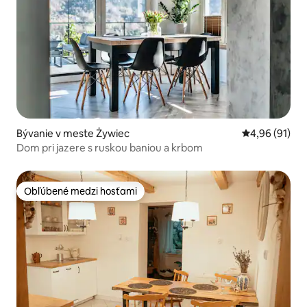
Bývanie v meste Żywiec
Priemerné oho
4,96 (91)
Dom pri jazere s ruskou baniou a krbom
Obľúbené medzi hosťami
Obľúbené medzi hosťami