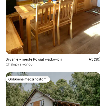
Bývanie v meste Powiat wadowicki
Priemerné 
5 (30)
Chalupy s vôňou
Obľúbené medzi hosťami
Obľúbené medzi hosťami