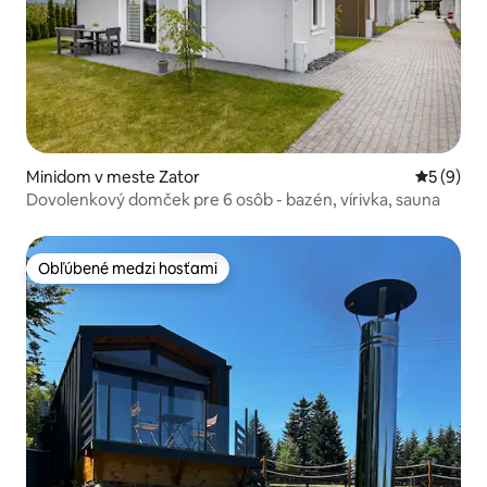
Minidom v meste Zator
Priemerné
5 (9)
Dovolenkový domček pre 6 osôb - bazén, vírivka, sauna
Obľúbené medzi hosťami
Obľúbené medzi hosťami