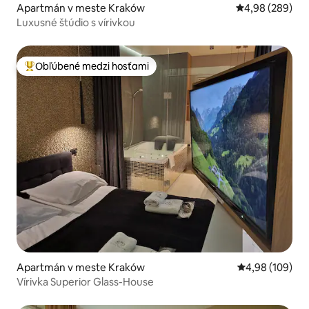
Apartmán v meste Kraków
Priemerné ohod
4,98 (289)
Luxusné štúdio s vírivkou
Obľúbené medzi hosťami
Najobľúbenejšie medzi hosťami
Apartmán v meste Kraków
Priemerné ohod
4,98 (109)
Vírivka Superior Glass-House