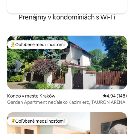
Prenájmy v kondomíniách s Wi-Fi
Obľúbené medzi hosťami
Najobľúbenejšie medzi hosťami
Kondo v meste Kraków
Priemerné ohod
4,94 (148)
Garden Apartment neďaleko Kazimierz, TAURON ARENA
Obľúbené medzi hosťami
Najobľúbenejšie medzi hosťami