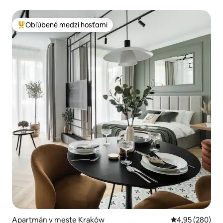
Obľúbené medzi hosťami
Najobľúbenejšie medzi hosťami
Apartmán v meste Kraków
Priemerné ohod
4,95 (280)