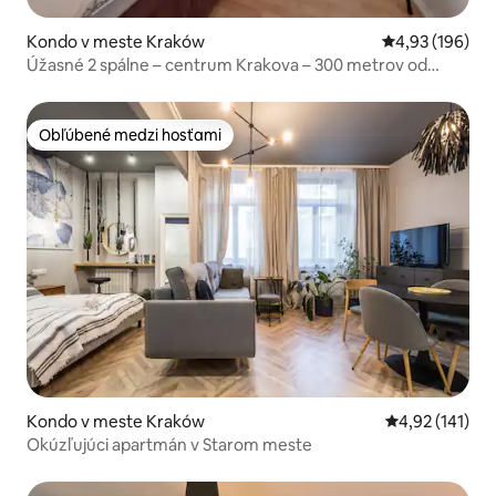
Kondo v meste Kraków
Priemerné ohod
4,93 (196)
Úžasné 2 spálne – centrum Krakova – 300 metrov od
hlavného námestia
Obľúbené medzi hosťami
Obľúbené medzi hosťami
Kondo v meste Kraków
Priemerné oho
4,92 (141)
Okúzľujúci apartmán v Starom meste