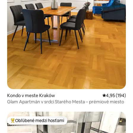
Kondo v meste Kraków
Priemerné ohod
4,95 (194)
Glam Apartmán v srdci Starého Mesta – prémiové miesto
Obľúbené medzi hosťami
Najobľúbenejšie medzi hosťami