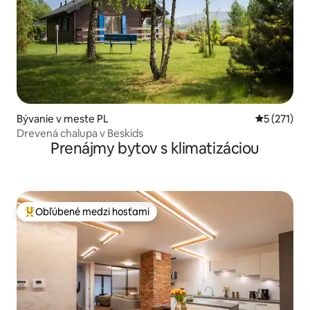
Bývanie v meste PL
Priemerné 
5 (271)
Drevená chalupa v Beskids
Prenájmy bytov s klimatizáciou
Obľúbené medzi hosťami
Najobľúbenejšie medzi hosťami