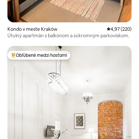
Kondo v meste Kraków
Priemerné ohod
4,97 (220)
Útulný apartmán s balkónom a súkromným parkoviskom.
Obľúbené medzi hosťami
Najobľúbenejšie medzi hosťami