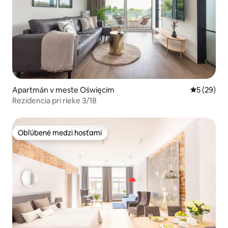
Apartmán v meste Oświęcim
Priemerné 
5 (29)
Rezidencia pri rieke 3/18
Obľúbené medzi hosťami
Obľúbené medzi hosťami