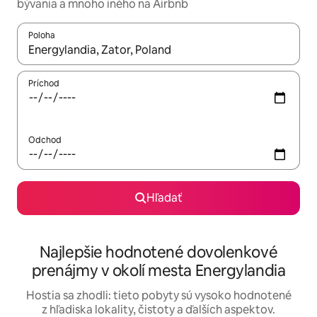
bývania a mnoho iného na Airbnb
Poloha
Keď budú výsledky k dispozícii, môžete si ich prechádzať pom
Príchod
Odchod
Hľadať
Najlepšie hodnotené dovolenkové
prenájmy v okolí mesta Energylandia
Hostia sa zhodli: tieto pobyty sú vysoko hodnotené
z hľadiska lokality, čistoty a ďalších aspektov.