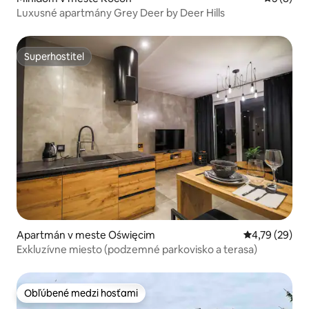
Luxusné apartmány Grey Deer by Deer Hills
Superhostiteľ
Superhostiteľ
Apartmán v meste Oświęcim
Priemerné oho
4,79 (29)
Exkluzívne miesto (podzemné parkovisko a terasa)
Obľúbené medzi hosťami
Obľúbené medzi hosťami