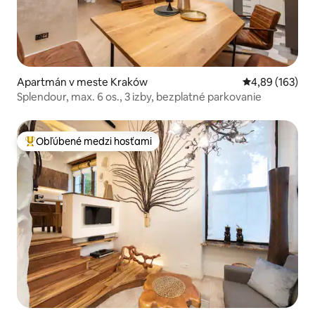
Apartmán v meste Kraków
Priemerné ohod
4,89 (163)
Splendour, max. 6 os., 3 izby, bezplatné parkovanie
Obľúbené medzi hosťami
Najobľúbenejšie medzi hosťami