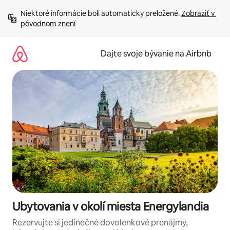
Preskočiť
Niektoré informácie boli automaticky preložené. 
Zobraziť v 
na
pôvodnom znení
obsah.
Dajte svoje bývanie na Airbnb
Ubytovania v okolí miesta Energylandia
Rezervujte si jedinečné dovolenkové prenájmy,