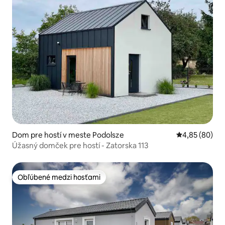
Dom pre hostí v meste Podolsze
Priemerné oho
4,85 (80)
Úžasný domček pre hostí - Zatorska 113
Obľúbené medzi hosťami
Obľúbené medzi hosťami