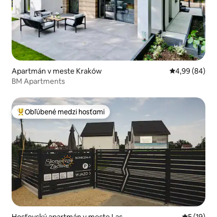
Apartmán v meste Kraków
Priemerné oho
4,99 (84)
BM Apartments
Obľúbené medzi hosťami
Najobľúbenejšie medzi hosťami
Hosťovský apartmán v meste Las
Priemerné 
5 (19)