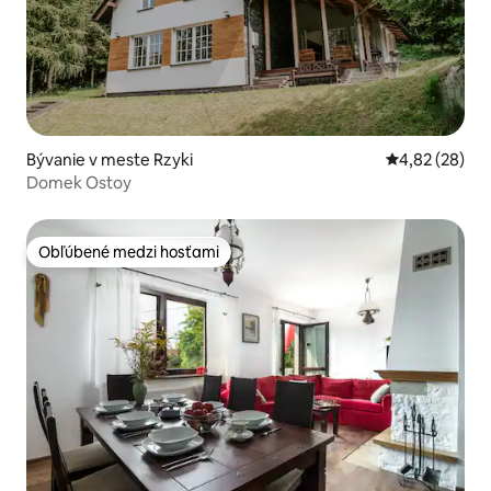
Bývanie v meste Rzyki
Priemerné oho
4,82 (28)
Domek Ostoy
Obľúbené medzi hosťami
Obľúbené medzi hosťami