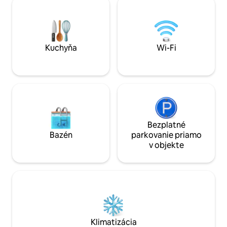
voda z vodovodu, 
palcová satelitná televízia s plochou
výrobníkom ľadu a 
obrazovkou, umývačka riadu, sporák,
pripojenie na inter
rúra, chladnička, žehlička, práčka,
pohodliu. Čakajú n
sušička na vlasy. Skutočný domov ďaleko
príroda – bližšie k
od domova! Bude sa vám to páčiť! Naši
Kuchyňa
Wi-Fi
hostia to robia!
Bezplatné
Bazén
parkovanie priamo
v objekte
Klimatizácia