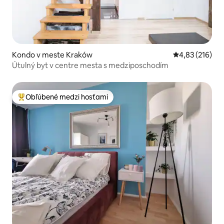
Kondo v meste Kraków
Priemerné ohod
4,83 (216)
Útulný byt v centre mesta s medziposchodím
Obľúbené medzi hosťami
Najobľúbenejšie medzi hosťami