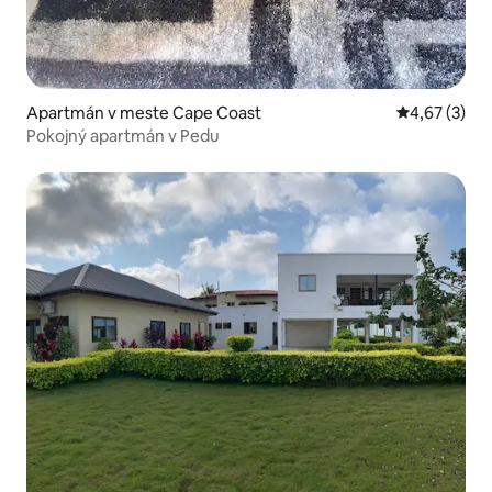
Apartmán v meste Cape Coast
Priemerné oh
4,67 (3)
Pokojný apartmán v Pedu