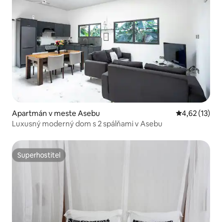
Apartmán v meste Asebu
Priemerné oh
4,62 (13)
Luxusný moderný dom s 2 spálňami v Asebu
Superhostiteľ
Superhostiteľ