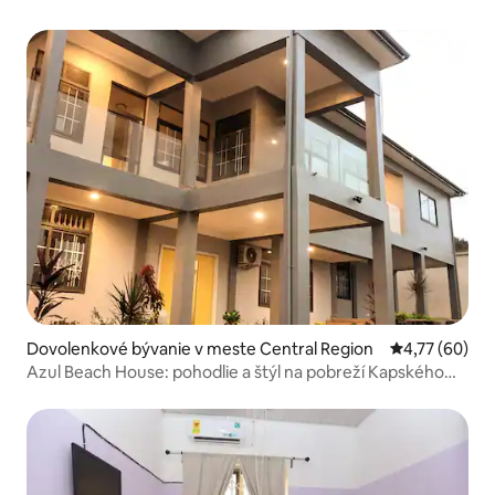
Dovolenkové bývanie v meste Central Region
Priemerné oho
4,77 (60)
Azul Beach House: pohodlie a štýl na pobreží Kapského
Mesta