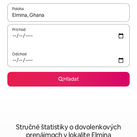
Poloha
Keď budú výsledky k dispozícii, môžete si ich prechádzať pom
Príchod
Odchod
Hľadať
Stručné štatistiky o dovolenkových
prenájmoch v lokalite Elmina