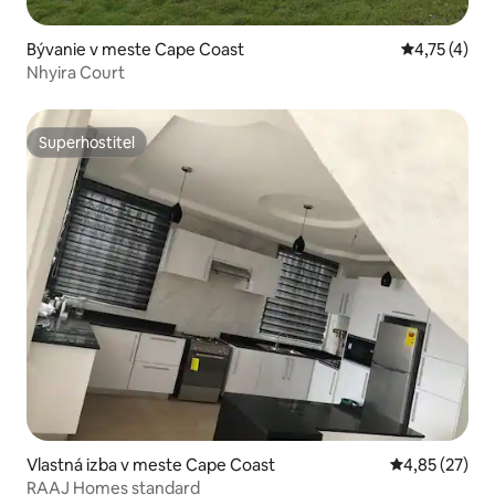
Bývanie v meste Cape Coast
Priemerné o
4,75 (4)
Nhyira Court
Superhostiteľ
Superhostiteľ
Vlastná izba v meste Cape Coast
Priemerné oho
4,85 (27)
RAAJ Homes standard