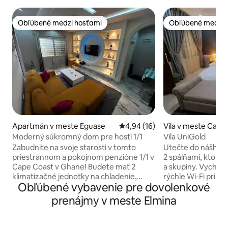
Obľúbené medzi hosťami
Obľúbené medzi 
Obľúbené medzi hosťami
Obľúbené medzi 
Apartmán v meste Eguase
Priemerné ohodnotenie 4,94 z 
4,94 (16)
Vila v meste Cape
Moderný súkromný dom pre hostí 1/1
Vila UniGold
Zabudnite na svoje starosti v tomto
Utečte do nášho 
priestrannom a pokojnom penzióne 1/1 v
2 spálňami, ktorý j
Cape Coast v Ghane! Budete mať 2
a skupiny. Vychutn
klimatizačné jednotky na chladenie,
rýchle Wi-Fi pripoj
Obľúbené vybavenie pre dovolenkové
ktoré nájdete v spálni a obývacej izbe.
streamovanie, napr
Stropné ventilátory v kuchyni, obývacej
útulné postele veľ
prenájmy v meste Elmina
izbe a spálni. Vychutnajte si príjemnú
dokonalý spánok –
horúcu sprchu a úžasne mäkkú
elektrickým oplot
pohodlnú manželskú posteľ, v ktorej si
miesto až pre 7 áu