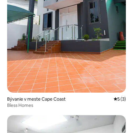
Bývanie v meste Cape Coast
Priemerné
5 (3)
Bless Homes