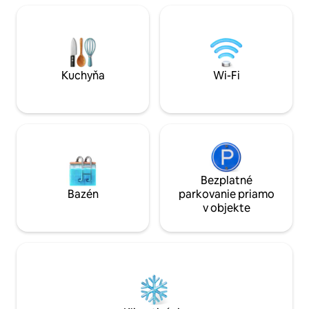
oddýchnete. Počas oddychu si môžete
🌼 Záhrada s upok
vychutnať službu Amazon Prime alebo
detským ihriskom 
naše Wi-Fi pripojenie Starlink. Kuchyňa
na oddych/fajčeni
vhodnej veľkosti so všetkými základnými
jednoduché spojen
potrebami na varenie, aby ste si mohli
Coast a Elmina, 
pripraviť úžasné jedlo. Malá pracovná
reštauráciami. Rez
Kuchyňa
Wi-Fi
stanica na vybavovanie pracovných
zažite to najlepšie
záležitostí na poslednú chvíľu.
pohostinnosti
Bezplatné
Bazén
parkovanie priamo
v objekte