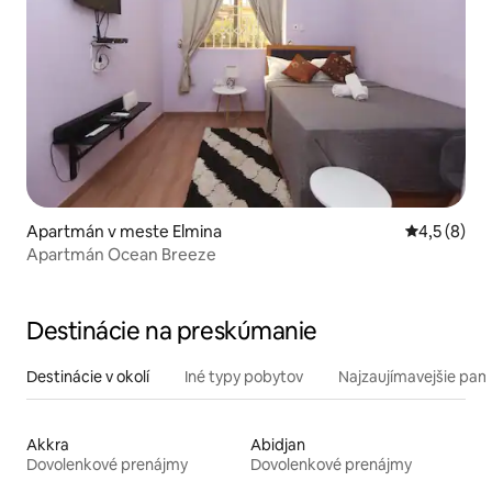
Apartmán v meste Elmina
Priemerné 
4,5 (8)
Apartmán Ocean Breeze
Destinácie na preskúmanie
Destinácie v okolí
Iné typy pobytov
Najzaujímavejšie pami
Akkra
Abidjan
Dovolenkové prenájmy
Dovolenkové prenájmy