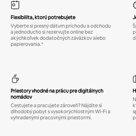
Flexibilita, ktorú potrebujete
J
Vyberte si presný dátum príchodu a odchodu
Š
a jednoducho si rezervujte online bez
p
akýchkoľvek dodatočných záväzkov alebo
d
papierovania.*
Priestory vhodné na prácu pre digitálnych
H
nomádov
N
Cestujete a pracujete zároveň? Nájdite si
k
dlhodobý pobyt s vysokorýchlostným Wi-Fi a
s
vyhradenými pracovnými priestormi.
p