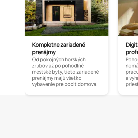
Kompletne zariadené
Digit
prenájmy
prof
Od pokojných horských
Pohod
zrubov až po pohodlné
nomá
mestské byty, tieto zariadené
pracu
prenájmy majú všetko
a vy
vybavenie pre pocit domova.
pries