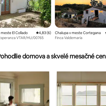
 4,96 z 5, počet hodnotení: 23
 meste El Collado
Priemerné ohodnotenie 4,83 z 5, počet ho
4,83 (6)
Chalupa v meste Cortegana
speranza VTAR/HU/00765
Finca Valdemaría
Pohodlie domova a skvelé mesačné cen