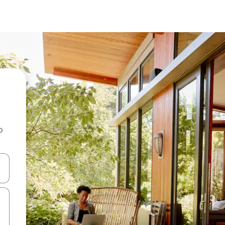
o
rechádzať pomocou klávesov so šípkami nahor a nadol alebo ich pres