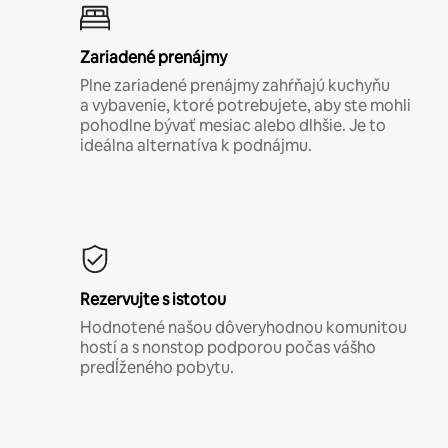
Zariadené prenájmy
Plne zariadené prenájmy zahŕňajú kuchyňu
a vybavenie, ktoré potrebujete, aby ste mohli
pohodlne bývať mesiac alebo dlhšie. Je to
ideálna alternatíva k podnájmu.
Rezervujte s istotou
Hodnotené našou dôveryhodnou komunitou
hostí a s nonstop podporou počas vášho
predĺženého pobytu.