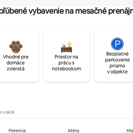
bľúbené vybavenie na mesačné prenáj
Bezplatné
Vhodné pre
Priestor na
parkovanie
domáce
prácu s
priamo
zvieratá
notebookom
v objekte
 v okolí
Florencia
Atény
Mi