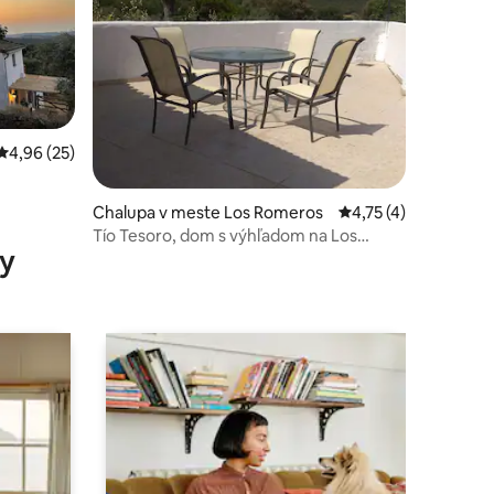
dnotení: 6
Priemerné ohodnotenie 4,96 z 5, počet hodnotení: 25
4,96 (25)
Chalupa v meste Los Romeros
Priemerné ohodnoten
4,75 (4)
Tío Tesoro, dom s výhľadom na Los
y
Romeros