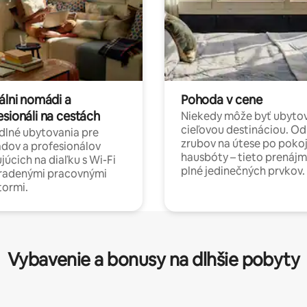
álni nomádi a
Pohoda v cene
esionáli na cestách
Niekedy môže byť ubyto
cieľovou destináciou. Od
lné ubytovania pre
zrubov na útese po poko
dov a profesionálov
hausbóty – tieto prenájm
júcich na diaľku s Wi-Fi
plné jedinečných prvkov.
hradenými pracovnými
tormi.
Vybavenie a bonusy na dlhšie pobyty