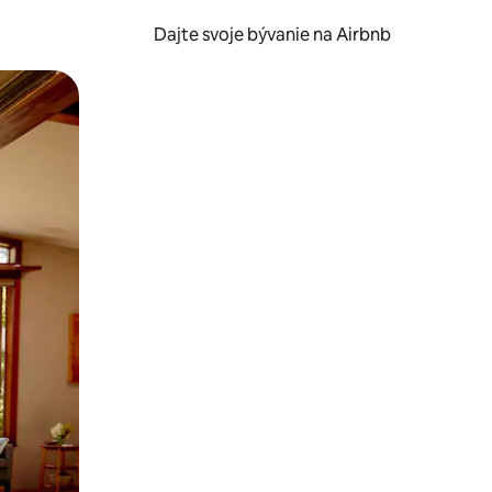
Dajte svoje bývanie na Airbnb
kúmať pomocou dotykových gest či potiahnutia prstom.