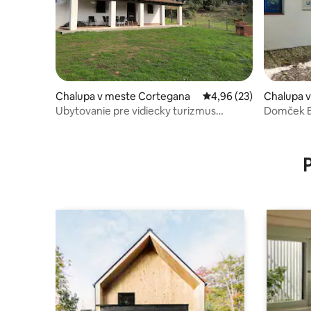
Chalupa v meste Cortegana
Priemerné ohodnotenie
4,96 (23)
Chalupa v
Ubytovanie pre vidiecky turizmus
Domček E
„Cercado Forero“