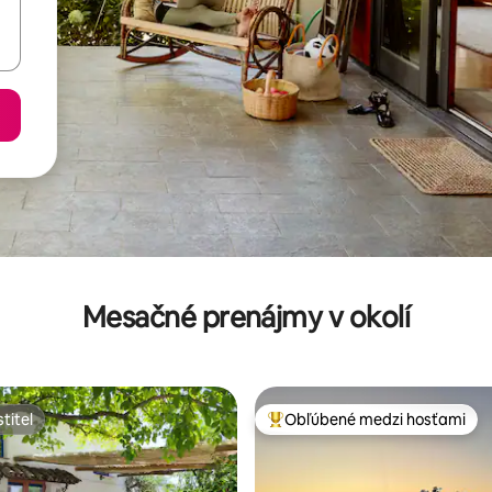
Mesačné prenájmy v okolí
titeľ
Obľúbené medzi hosťami
titeľ
Najobľúbenejšie medzi hosťami