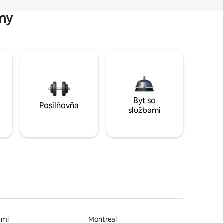
my
Byt so
Posilňovňa
službami
ami
Montreal