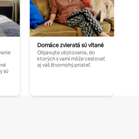
Domáce zvieratá sú vítané
vanie
Objavujte ubytovania, do
ktorých s vami môže cestovať
jné
aj váš štvornohý priateľ.
y sú