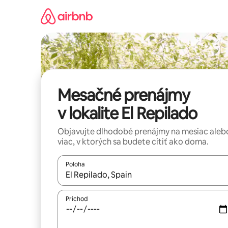
Preskočiť
na
obsah.
Mesačné prenájmy
v lokalite El Repilado
Objavujte dlhodobé prenájmy na mesiac aleb
viac, v ktorých sa budete cítiť ako doma.
Poloha
Keď budú výsledky k dispozícii, môžete si ich p
Príchod