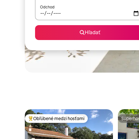
Odchod
Hľadať
Obľúbené medzi hosťami
Superhos
Najobľúbenejšie medzi hosťami
Superhos