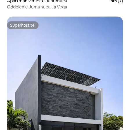
Apartmán v meste Junumucú
Priemerné
5 (7)
Oddelenie Jumunucu La Vega
Superhostiteľ
Superhostiteľ