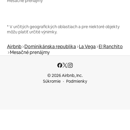
Mesačné prenájmy
* V určitých geografických oblastiach a pre niektoré objekty
môžu platiť určité výnimky.
Airbnb
Dominikánska republika
La Vega
El Ranchito
Mesačné prenájmy
© 2026 Airbnb, Inc.
Súkromie
Podmienky