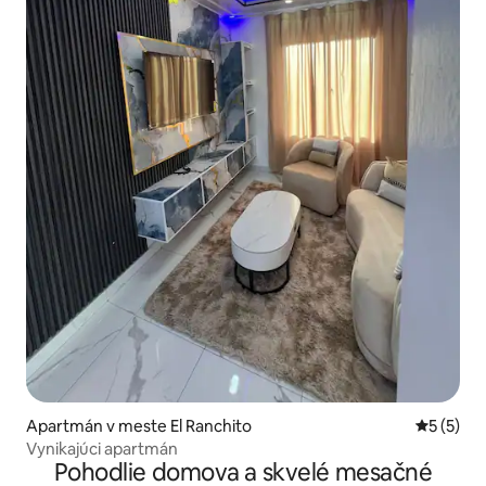
Apartmán v meste El Ranchito
Priemerné
5 (5)
Vynikajúci apartmán
Pohodlie domova a skvelé mesačné