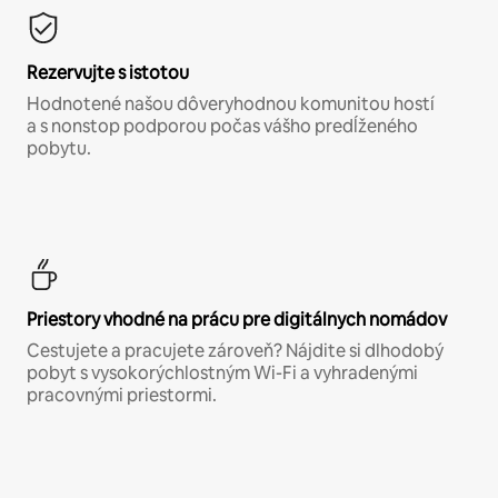
Rezervujte s istotou
Hodnotené našou dôveryhodnou komunitou hostí
a s nonstop podporou počas vášho predĺženého
pobytu.
Priestory vhodné na prácu pre digitálnych nomádov
Cestujete a pracujete zároveň? Nájdite si dlhodobý
pobyt s vysokorýchlostným Wi-Fi a vyhradenými
pracovnými priestormi.