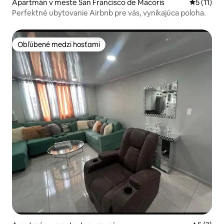
Apartmán v meste San Francisco de Macorís
Priemerné
5 (11)
Perfektné ubytovanie Airbnb pre vás, vynikajúca poloha.
Obľúbené medzi hosťami
Obľúbené medzi hosťami