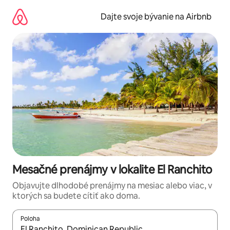
Preskočiť
na
Dajte svoje bývanie na Airbnb
obsah.
Mesačné prenájmy v lokalite El Ranchito
Objavujte dlhodobé prenájmy na mesiac alebo viac, v
ktorých sa budete cítiť ako doma.
Poloha
Keď budú výsledky k dispozícii, môžete si ich prechádzať pom