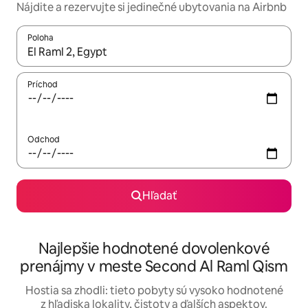
Nájdite a rezervujte si jedinečné ubytovania na Airbnb
Poloha
Keď budú výsledky k dispozícii, môžete si ich prechádzať pom
Príchod
Odchod
Hľadať
Najlepšie hodnotené dovolenkové
prenájmy v meste Second Al Raml Qism
Hostia sa zhodli: tieto pobyty sú vysoko hodnotené
z hľadiska lokality, čistoty a ďalších aspektov.