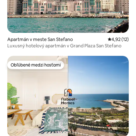
Apartmán v meste San Stefano
Priemerné oh
4,92 (12)
Luxusný hotelový apartmán v Grand Plaza San Stefano
Obľúbené medzi hosťami
Obľúbené medzi hosťami