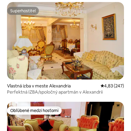
Superhostiteľ
Superhostiteľ
Vlastná izba v meste Alexandria
Priemerné ohod
4,83 (247)
Perfektná IZBA/spoločný apartmán v Alexandrii
Obľúbené medzi hosťami
Obľúbené medzi hosťami