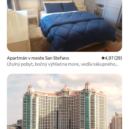
Apartmán v meste San Stefano
Priemerné oho
4,97 (29)
Útulný pobyt, bočný výhľad na more, vedľa nákupného
centra San Stefano