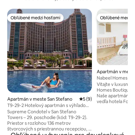
Obľúbené medzi hosťami
Obľúbené medzi 
Obľúbené medzi hosťami
Obľúbené medzi 
Apartmán v meste
no
Nabeel Homes Bou
Vitajte v luxusno
Homes Boutique Ho
Naše apartmány m
Apartmán v meste San Stefano
Priemerné ohodnotenie 5 z
5 (9)
vedľa hotela Four
T9-29-2 Hotelový apartmán s výhľadom
centra a ponúkaj
na more | Priamy výhľad na more
Supreme Condotel v San Stefano
pohodlie s nepretr
Towers – 29. poschodie (kód: T9-29-2).
dosah ruky. Vyberte si kompletný výhľad
Priestor s rozlohou 136 metrov
na more (jednotky
štvorcových s priestrannou recepciou, 2
rohového výhľadu 
spálňami (vrátane hlavnej spálne), 2