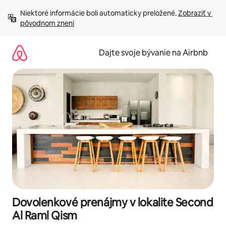
Preskočiť
Niektoré informácie boli automaticky preložené. 
Zobraziť v 
na
pôvodnom znení
obsah.
Dajte svoje bývanie na Airbnb
Dovolenkové prenájmy v lokalite Second
Al Raml Qism