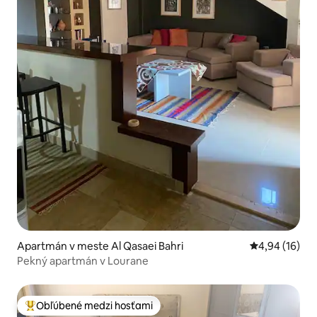
Apartmán v meste Al Qasaei Bahri
Priemerné oho
4,94 (16)
Pekný apartmán v Lourane
Obľúbené medzi hosťami
Najobľúbenejšie medzi hosťami