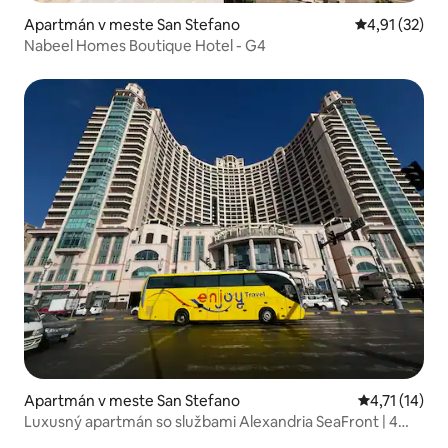
Apartmán v meste San Stefano
Priemerné oh
4,91 (32)
Nabeel Homes Boutique Hotel - G4
Apartmán v meste San Stefano
Priemerné oh
4,71 (14)
Luxusný apartmán so službami Alexandria SeaFront | 4
spálne