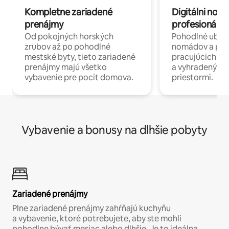
Kompletne zariadené
Digitálni nomá
prenájmy
profesionáli 
Od pokojných horských
Pohodlné ubyto
zrubov až po pohodlné
nomádov a pro
mestské byty, tieto zariadené
pracujúcich na 
prenájmy majú všetko
a vyhradenými
vybavenie pre pocit domova.
priestormi.
Vybavenie a bonusy na dlhšie pobyty
Zariadené prenájmy
Plne zariadené prenájmy zahŕňajú kuchyňu
a vybavenie, ktoré potrebujete, aby ste mohli
pohodlne bývať mesiac alebo dlhšie. Je to ideálna