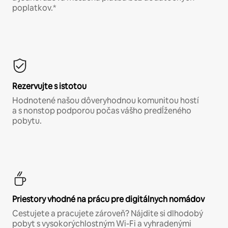
poplatkov.*
Rezervujte s istotou
Hodnotené našou dôveryhodnou komunitou hostí
a s nonstop podporou počas vášho predĺženého
pobytu.
Priestory vhodné na prácu pre digitálnych nomádov
Cestujete a pracujete zároveň? Nájdite si dlhodobý
pobyt s vysokorýchlostným Wi-Fi a vyhradenými