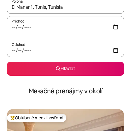
Poloha
Keď budú výsledky k dispozícii, môžete si ich prechádzať pom
Príchod
Odchod
Hľadať
Mesačné prenájmy v okolí
Obľúbené medzi hosťami
Najobľúbenejšie medzi hosťami