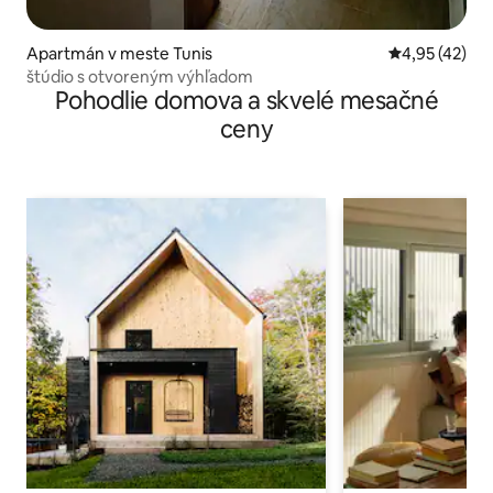
Apartmán v meste Tunis
Priemerné oho
4,95 (42)
štúdio s otvoreným výhľadom
Pohodlie domova a skvelé mesačné
ceny