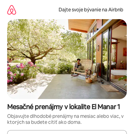
Preskočiť
na
Dajte svoje bývanie na Airbnb
obsah.
Mesačné prenájmy v lokalite El Manar 1
Objavujte dlhodobé prenájmy na mesiac alebo viac, v
ktorých sa budete cítiť ako doma.