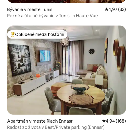
Bývanie v meste Tunis
Priemerné oho
4,97 (33)
Pekné a útulné bývanie v Tunis La Haute Vue
Obľúbené medzi hosťami
Najobľúbenejšie medzi hosťami
Apartmán v meste Riadh Ennasr
Priemerné ohod
4,94 (168)
Radosť zo života v Best/Private parking (Ennasr)