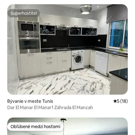
Superhostiteľ
Superhostiteľ
Bývanie v meste Tunis
Priemerné 
5 (18)
Dar El Manar El Manar1 Záhrada El Manzah
Obľúbené medzi hosťami
Obľúbené medzi hosťami