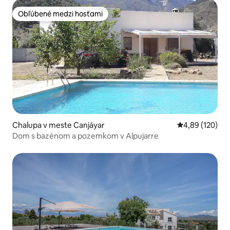
Obľúbené medzi hosťami
Obľúbené medzi hosťami
Chalupa v meste Canjáyar
Priemerné ohod
4,89 (120)
Dom s bazénom a pozemkom v Alpujarre