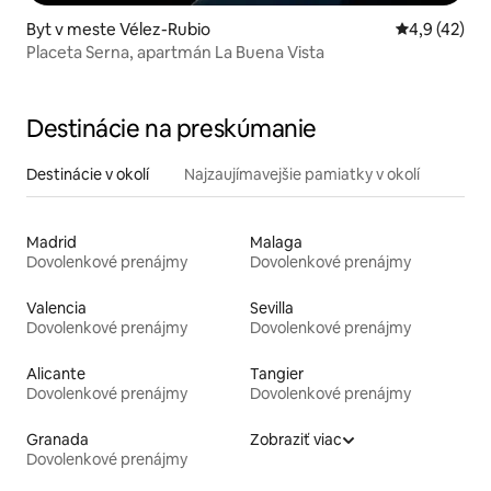
Byt v meste Vélez-Rubio
Priemerné oh
4,9 (42)
Placeta Serna, apartmán La Buena Vista
Destinácie na preskúmanie
Destinácie v okolí
Najzaujímavejšie pamiatky v okolí
Madrid
Malaga
Dovolenkové prenájmy
Dovolenkové prenájmy
Valencia
Sevilla
Dovolenkové prenájmy
Dovolenkové prenájmy
Alicante
Tangier
Dovolenkové prenájmy
Dovolenkové prenájmy
Granada
Zobraziť viac
Dovolenkové prenájmy