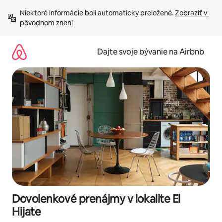
Preskočiť
Niektoré informácie boli automaticky preložené. 
Zobraziť v 
na
pôvodnom znení
obsah.
Dajte svoje bývanie na Airbnb
Dovolenkové prenájmy v lokalite El
Hijate