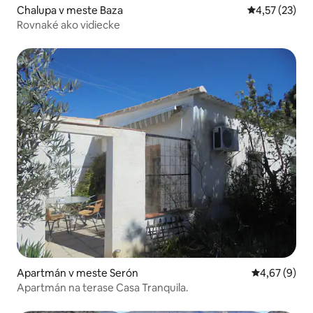
Chalupa v meste Baza
Priemerné oho
4,57 (23)
Rovnaké ako vidiecke
Apartmán v meste Serón
Priemerné oh
4,67 (9)
Apartmán na terase Casa Tranquila.