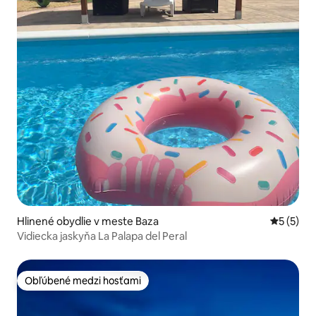
Hlinené obydlie v meste Baza
Priemerné
5 (5)
Vidiecka jaskyňa La Palapa del Peral
Obľúbené medzi hosťami
Obľúbené medzi hosťami