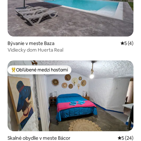
Bývanie v meste Baza
Priemerné
5 (4)
Vidiecky dom Huerta Real
Obľúbené medzi hosťami
Najobľúbenejšie medzi hosťami
Skalné obydlie v meste Bácor
Priemerné 
5 (24)