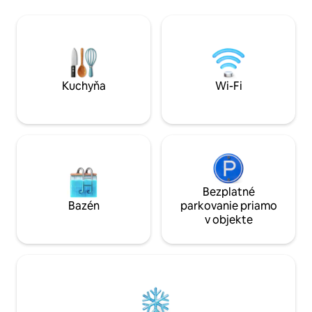
kuchyňa, zapustená pohovka, stôl,
prechádzky alebo 
stoličky, TV), veľkej spálne (1 posteľ 180
obchody, reštaurác
cm a 1 posteľ 90 cm alebo 3 postele 90
vzdialenosti 30 m
cm, príplatok za 3. samostatnú posteľ),
pláže a golfové ih
sprchy, umývadla, WC. Náš slaný bazén
toto ideálne miest
(bez alergénov, bez zápachu, ale kde
spomienok s rodin
vám ďakujeme za stabilitu a údržbu vody
prácu, pretože má
Kuchyňa
Wi-Fi
za nepoužívanie opaľovacích krémov)
lemovaný malými jaskyňami, kde si
môžete oddýchnuť, ako aj gril a ihrisko
na bocciu sú spoločné. V cene je
zahrnutá posteľná bielizeň (ktorá je
pripravená pri vašom príchode), uteráky,
uterák do bazéna, upratovanie na konci
pobytu a elektrina. Bioklimatická
Bezplatné
vlastnosť jaskyne ju prirodzene
Bazén
parkovanie priamo
klimatizuje. Najbližšie letisko: Granada a
v objekte
je potrebné ho prepraviť. Také zlé
počasie: Netflix 😉 Malé doplnky, aby vás
nič neprekvapilo: prostriedok na
umývanie riadu, špongia, utierky na riad,
čistá voda, káva (kapsule a káva a filtre),
čaj, cukor, základné koreniny (olej, ocot,
soľ, čierne korenie)… a malé cukríky