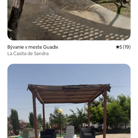
Bývanie v meste Guadix
Priemerné 
5 (19)
La Casita de Sandra