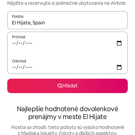
Nájdite a rezervujte si jedinečné ubytovania na Airbnb
Poloha
Keď budú výsledky k dispozícii, môžete si ich prechádzať pom
Príchod
Odchod
Hľadať
Najlepšie hodnotené dovolenkové
prenájmy v meste El Hijate
Hostia sa zhodli: tieto pobyty sú vysoko hodnotené
z hľadiska lokality, čistoty a ďalších aspektov.