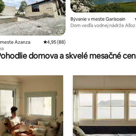
Bývanie v meste Garísoain
Dom vedľa vodnej nádrže Alloz
4,87 z 5, počet hodnotení: 411
v meste Azanza
Priemerné ohodnotenie 4,95 z 5, počet hodn
4,95 (88)
ea
Pohodlie domova a skvelé mesačné cen