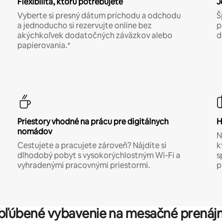
Flexibilita, ktorú potrebujete
J
Vyberte si presný dátum príchodu a odchodu
Š
a jednoducho si rezervujte online bez
p
akýchkoľvek dodatočných záväzkov alebo
d
papierovania.*
Priestory vhodné na prácu pre digitálnych
H
nomádov
N
Cestujete a pracujete zároveň? Nájdite si
k
dlhodobý pobyt s vysokorýchlostným Wi-Fi a
s
vyhradenými pracovnými priestormi.
p
bľúbené vybavenie na mesačné prenáj