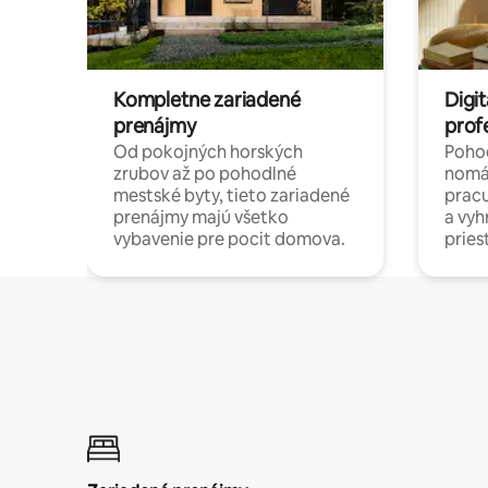
Kompletne zariadené
Digit
prenájmy
prof
Od pokojných horských
Pohod
zrubov až po pohodlné
nomá
mestské byty, tieto zariadené
pracu
prenájmy majú všetko
a vy
vybavenie pre pocit domova.
pries