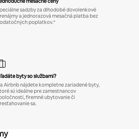
ednoduché mesačné ceny
peciálne sadzby za dlhodobé dovolenkové
renájmy a jednorazová mesačná platba bez
odatočných poplatkov.*
ľadáte byty so službami?
a Airbnb nájdete kompletne zariadené byty,
toré sú ideálne pre zamestnancov
poločností, firemné ubytovanie či
resťahovanie sa.
my