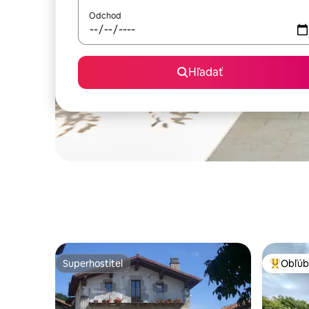
Odchod
Hľadať
Superhostiteľ
Obľúb
Superhostiteľ
Najobľúb