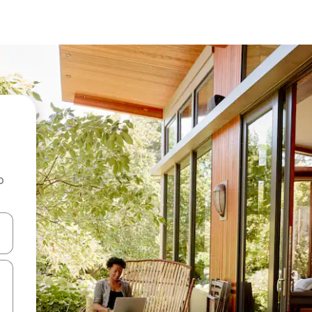
o
rechádzať pomocou klávesov so šípkami nahor a nadol alebo ich pres