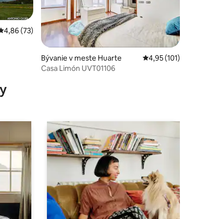
Priemerné ohodnotenie 4,86 z 5, počet hodnotení: 73
4,86 (73)
Bývanie v meste Huarte
Priemerné ohodnotenie
4,95 (101)
otení: 88
Casa Limón UVT01106
y