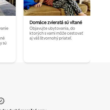
Domáce zvieratá sú vítané
vanie
Objavujte ubytovania, do
ktorých s vami môže cestovať
jné
aj váš štvornohý priateľ.
y sú