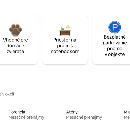
Bezplatné
Vhodné pre
Priestor na
parkovanie
domáce
prácu s
priamo
zvieratá
notebookom
v objekte
 v okolí
Florencia
Atény
Mi
Mesačné prenájmy
Mesačné prenájmy
Me