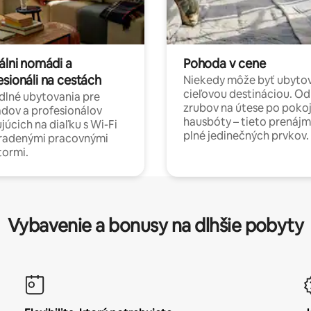
álni nomádi a
Pohoda v cene
esionáli na cestách
Niekedy môže byť ubyto
cieľovou destináciou. Od
lné ubytovania pre
zrubov na útese po poko
dov a profesionálov
hausbóty – tieto prenájm
júcich na diaľku s Wi-Fi
plné jedinečných prvkov.
hradenými pracovnými
tormi.
Vybavenie a bonusy na dlhšie pobyty