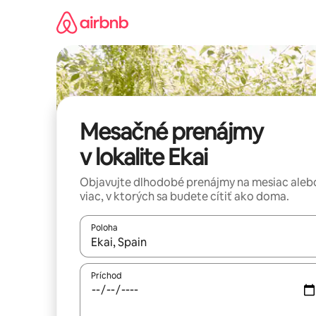
Preskočiť
na
obsah.
Mesačné prenájmy
v lokalite Ekai
Objavujte dlhodobé prenájmy na mesiac aleb
viac, v ktorých sa budete cítiť ako doma.
Poloha
Keď budú výsledky k dispozícii, môžete si ich p
Príchod