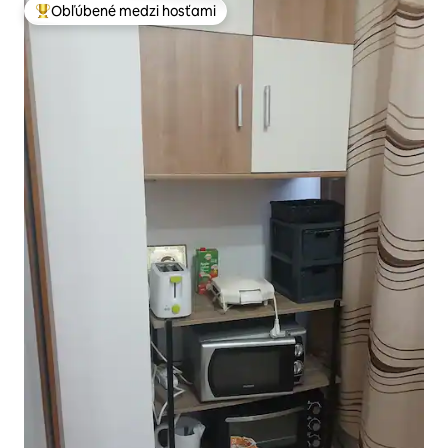
Obľúbené medzi hosťami
Najobľúbenejšie medzi hosťami