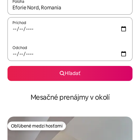
Poloha
Keď budú výsledky k dispozícii, môžete si ich prechádzať pom
Príchod
Odchod
Hľadať
Mesačné prenájmy v okolí
Obľúbené medzi hosťami
Obľúbené medzi hosťami