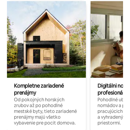
Kompletne zariadené
Digitálni nomá
prenájmy
profesionáli 
Od pokojných horských
Pohodlné ubyto
zrubov až po pohodlné
nomádov a pro
mestské byty, tieto zariadené
pracujúcich na 
prenájmy majú všetko
a vyhradenými
vybavenie pre pocit domova.
priestormi.