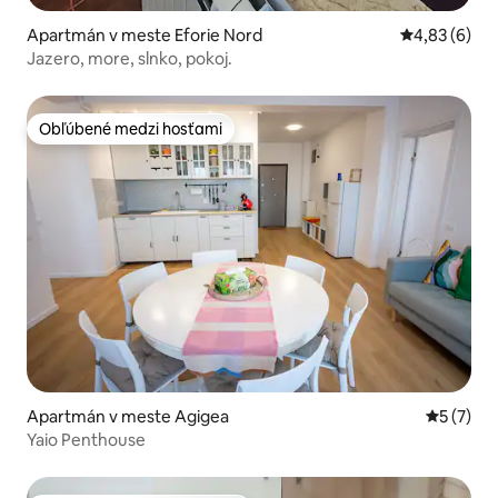
Apartmán v meste Eforie Nord
Priemerné oh
4,83 (6)
Jazero, more, slnko, pokoj.
Obľúbené medzi hosťami
Obľúbené medzi hosťami
Apartmán v meste Agigea
Priemerné
5 (7)
Yaio Penthouse