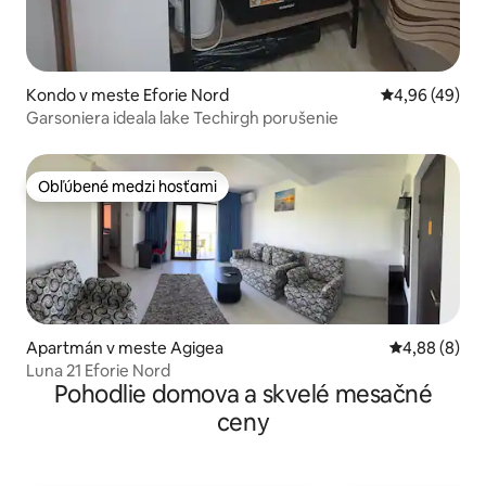
Kondo v meste Eforie Nord
Priemerné oho
4,96 (49)
Garsoniera ideala lake Techirgh porušenie
Obľúbené medzi hosťami
Obľúbené medzi hosťami
Apartmán v meste Agigea
Priemerné oh
4,88 (8)
Luna 21 Eforie Nord
Pohodlie domova a skvelé mesačné
ceny