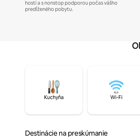
hostí a s nonstop podporou počas vášho
predĺženého pobytu.
O
Kuchyňa
Wi-Fi
Destinácie na preskúmanie