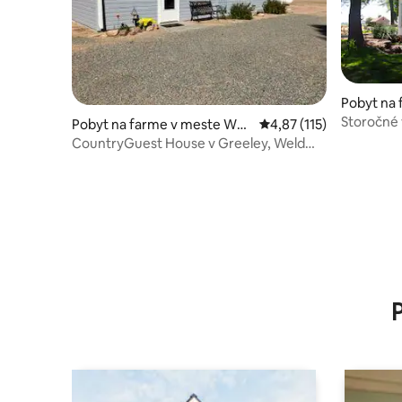
Pobyt na 
Storočné 
Pobyt na farme v meste Wel
Priemerné ohodnotenie 
4,87 (115)
Colorade
d County
CountryGuest House v Greeley, Weld
County, Colorado