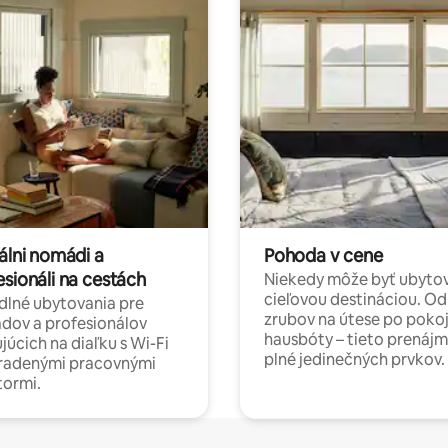
álni nomádi a
Pohoda v cene
esionáli na cestách
Niekedy môže byť ubyto
cieľovou destináciou. Od
lné ubytovania pre
zrubov na útese po poko
dov a profesionálov
hausbóty – tieto prenájm
júcich na diaľku s Wi-Fi
plné jedinečných prvkov.
hradenými pracovnými
tormi.