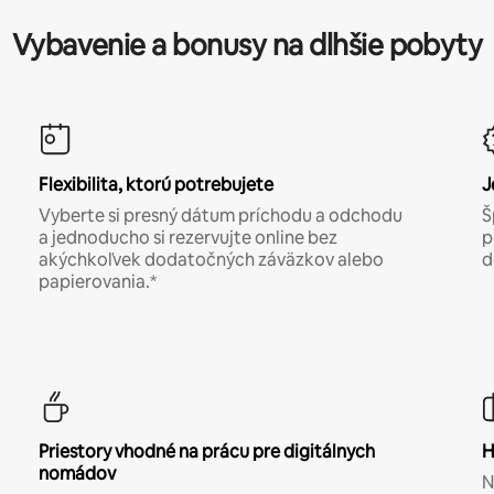
Vybavenie a bonusy na dlhšie pobyty
Flexibilita, ktorú potrebujete
J
Vyberte si presný dátum príchodu a odchodu
Š
a jednoducho si rezervujte online bez
p
akýchkoľvek dodatočných záväzkov alebo
d
papierovania.*
Priestory vhodné na prácu pre digitálnych
H
nomádov
N