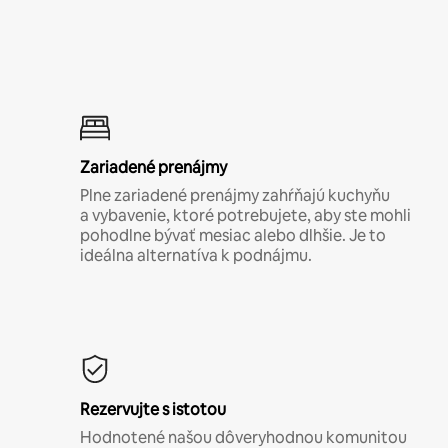
Zariadené prenájmy
Plne zariadené prenájmy zahŕňajú kuchyňu
a vybavenie, ktoré potrebujete, aby ste mohli
pohodlne bývať mesiac alebo dlhšie. Je to
ideálna alternatíva k podnájmu.
Rezervujte s istotou
Hodnotené našou dôveryhodnou komunitou