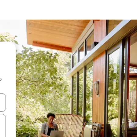
o
rechádzať pomocou klávesov so šípkami nahor a nadol alebo ich pres