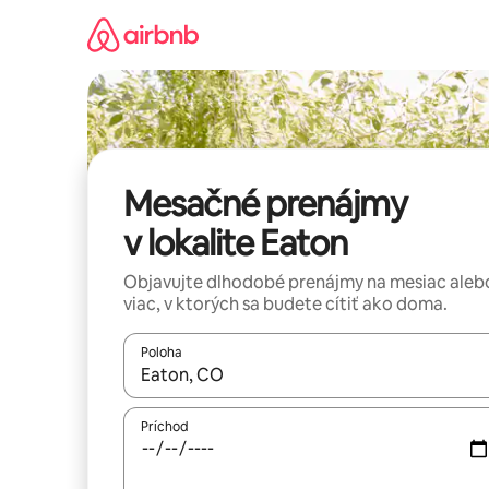
Preskočiť
na
obsah.
Mesačné prenájmy
v lokalite Eaton
Objavujte dlhodobé prenájmy na mesiac aleb
viac, v ktorých sa budete cítiť ako doma.
Poloha
Keď budú výsledky k dispozícii, môžete si ich p
Príchod