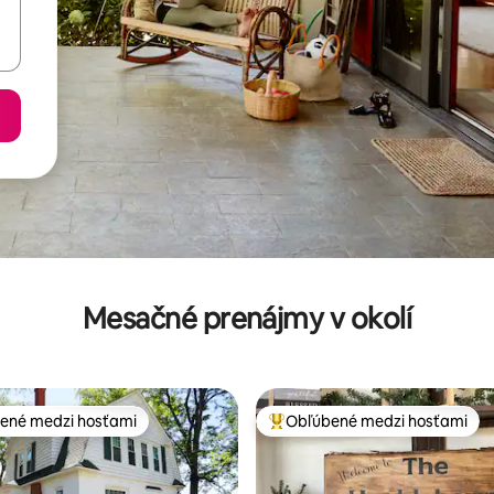
Mesačné prenájmy v okolí
ené medzi hosťami
Obľúbené medzi hosťami
enejšie medzi hosťami
Najobľúbenejšie medzi hosťami