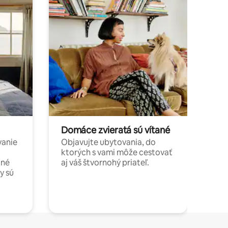
Domáce zvieratá sú vítané
vanie
Objavujte ubytovania, do
ktorých s vami môže cestovať
jné
aj váš štvornohý priateľ.
y sú