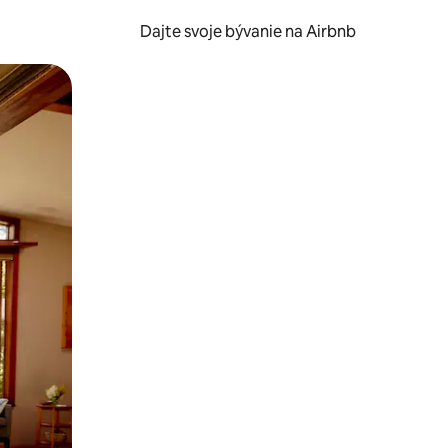
Dajte svoje bývanie na Airbnb
kúmať pomocou dotykových gest či potiahnutia prstom.