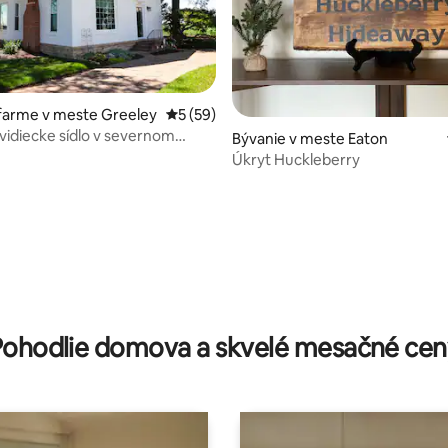
farme v meste Greeley
Priemerné ohodnotenie 5 z 5, počet hodn
5 (59)
vidiecke sídlo v severnom
4,87 z 5, počet hodnotení: 115
Bývanie v meste Eaton
Úkryt Huckleberry
Pohodlie domova a skvelé mesačné cen