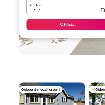
Odchod
Hľadať
Obľúbené medzi hosťami
Obľúb
Obľúbené medzi hosťami
Najobľúb