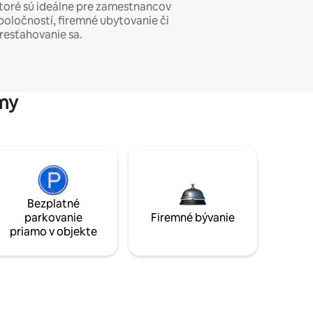
toré sú ideálne pre zamestnancov
poločností, firemné ubytovanie či
resťahovanie sa.
my
Bezplatné
parkovanie
Firemné bývanie
priamo v objekte