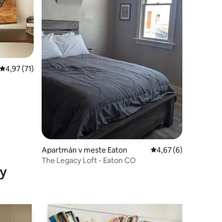
otení: 59
Priemerné ohodnotenie 4,97 z 5, počet hodnotení: 71
4,97 (71)
Apartmán v meste Eaton
Priemerné ohodnoten
4,67 (6)
The Legacy Loft - Eaton CO
y