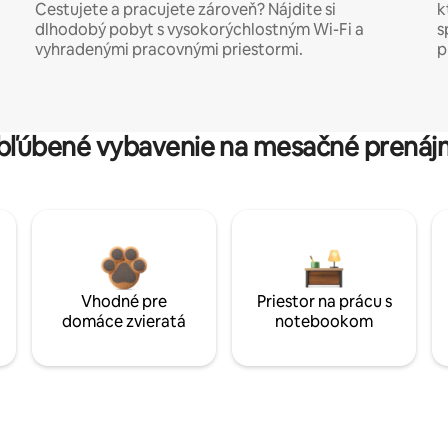
Cestujete a pracujete zároveň? Nájdite si
k
dlhodobý pobyt s vysokorýchlostným Wi-Fi a
s
vyhradenými pracovnými priestormi.
p
bľúbené vybavenie na mesačné prenáj
Vhodné pre
Priestor na prácu s
domáce zvieratá
notebookom