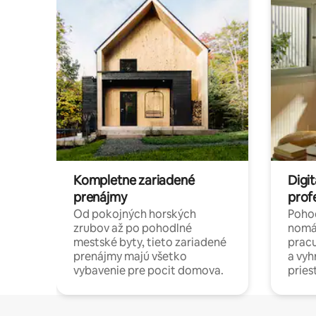
Kompletne zariadené
Digit
prenájmy
prof
Od pokojných horských
Pohod
zrubov až po pohodlné
nomá
mestské byty, tieto zariadené
pracu
prenájmy majú všetko
a vy
vybavenie pre pocit domova.
pries