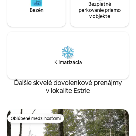
Bezplatné
Bazén
parkovanie priamo
v objekte
Klimatizácia
Ďalšie skvelé dovolenkové prenájmy
v lokalite Estrie
Obľúbené medzi hosťami
Obľúbené medzi hosťami