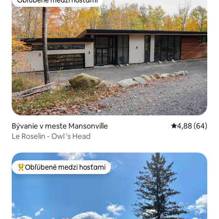
Obľúbené medzi hosťami
Bývanie v meste Mansonville
Priemerné oho
4,88 (64)
Le Roselin - Owl 's Head
Obľúbené medzi hosťami
Najobľúbenejšie medzi hosťami