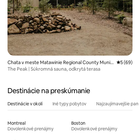
Chata v meste Matawinie Regional County Munici
Priemerné 
5 (69)
pality
The Peak | Súkromná sauna, odkrytá terasa
Destinácie na preskúmanie
Destinácie v okolí
Iné typy pobytov
Najzaujímavejšie pami
Montreal
Boston
Dovolenkové prenájmy
Dovolenkové prenájmy