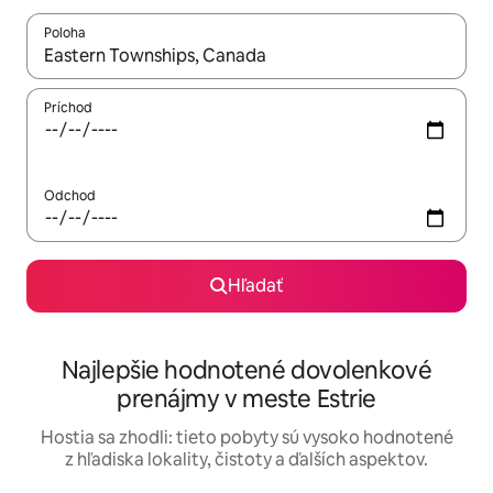
Poloha
Keď budú výsledky k dispozícii, môžete si ich prechádzať pom
Príchod
Odchod
Hľadať
Najlepšie hodnotené dovolenkové
prenájmy v meste Estrie
Hostia sa zhodli: tieto pobyty sú vysoko hodnotené
z hľadiska lokality, čistoty a ďalších aspektov.