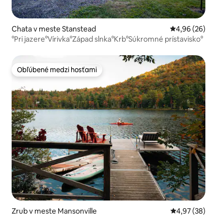
Chata v meste Stanstead
Priemerné oho
4,96 (26)
°Pri jazere°Vírivka°Západ slnka°Krb°Súkromné prístavisko°
Obľúbené medzi hosťami
Obľúbené medzi hosťami
Zrub v meste Mansonville
Priemerné oho
4,97 (38)