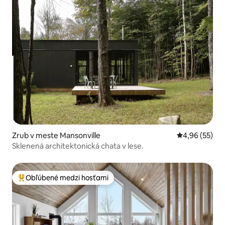
Zrub v meste Mansonville
Priemerné oho
4,96 (55)
Sklenená architektonická chata v lese.
Obľúbené medzi hosťami
Najobľúbenejšie medzi hosťami