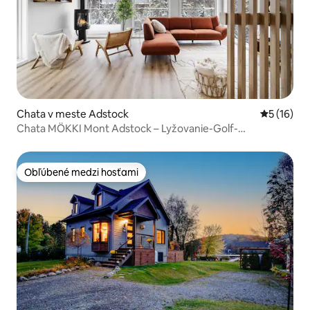
Chata v meste Adstock
Priemerné 
5 (16)
Chata MÖKKI Mont Adstock – Lyžovanie-Golf-
Bicyklovanie-Spa
Obľúbené medzi hosťami
Obľúbené medzi hosťami