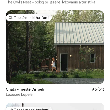
The Owl's Nest – pokoj pri jazere, lyžovanie a turistika
Obľúbené medzi hosťami
Obľúbené medzi hosťami
Chata v meste Disraeli
Priemerné 
5 (54)
Luxusné kúpele
Obľúbené medzi hosťami