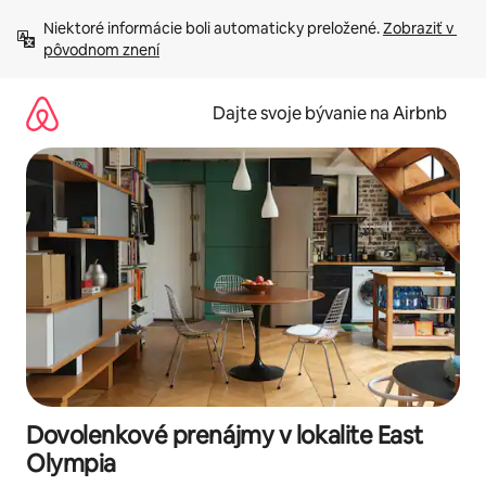
Preskočiť
Niektoré informácie boli automaticky preložené. 
Zobraziť v 
na
pôvodnom znení
obsah.
Dajte svoje bývanie na Airbnb
Dovolenkové prenájmy v lokalite East
Olympia