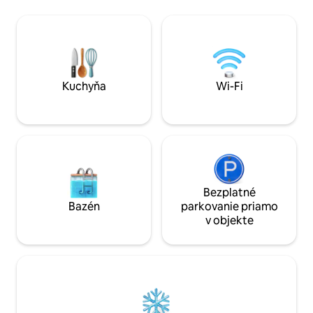
Chalupa má 1 spál
obchodom. Iba pár hodín (alebo menej)
posteľou Queen a 
do národných parkov Rainier a Olympic,
posteľ Queen v hl
k oceánu, do zoo a do parkov s voľne
zrubu. Je to tiež v
žijúcimi zvieratami.
vonkajším posede
kútom a grilom . Krásne vnútri aj vonku.
Poďte sa u nás ub
Kuchyňa
Wi-Fi
Bezplatné
Bazén
parkovanie priamo
v objekte