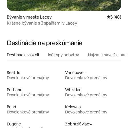
Bývanie v meste Lacey
Priemerné 
5 (48)
Krásne bývanie s 3 spálňami v Lacey
Destinácie na preskúmanie
Destinácie v okolí
Iné typy pobytov
Najzaujímavejšie pami
Seattle
Vancouver
Dovolenkové prenájmy
Dovolenkové prenájmy
Portland
Whistler
Dovolenkové prenájmy
Dovolenkové prenájmy
Bend
Kelowna
Dovolenkové prenájmy
Dovolenkové prenájmy
Eugene
Zobraziť viac