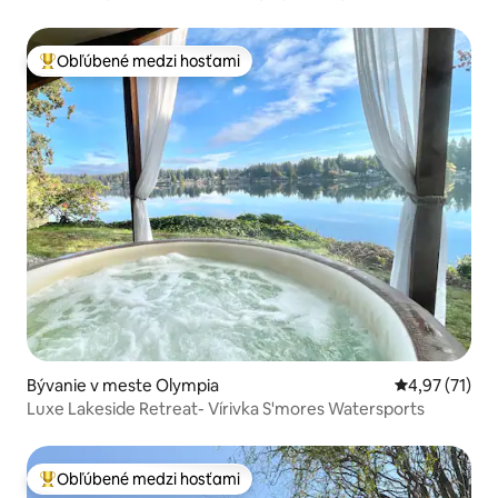
Obľúbené medzi hosťami
Najobľúbenejšie medzi hosťami
Bývanie v meste Olympia
Priemerné oh
4,97 (71)
Luxe Lakeside Retreat- Vírivka S'mores Watersports
Obľúbené medzi hosťami
Najobľúbenejšie medzi hosťami