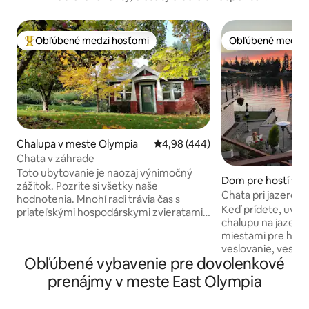
Obľúbené medzi hosťami
Obľúbené medzi 
Najobľúbenejšie medzi hosťami
Obľúbené medzi 
Chalupa v meste Olympia
Priemerné ohodnotenie 4,98 z 5
4,98 (444)
Chata v záhrade
Toto ubytovanie je naozaj výnimočný
Dom pre hostí v m
zážitok. Pozrite si všetky naše
ey
Chata pri jazere 
hodnotenia. Mnohí radi trávia čas s
Keď prídete, uvid
priateľskými hospodárskymi zvieratami.
chalupu na jazere 
BNB je veľmi pohodlné a súkromné.
miestami pre hostí.
Výnimočné záhrady vytvárajú dojem, že
veslovanie, veslov
sme od mesta vzdialení na míle, ale
Obľúbené vybavenie pre dovolenkové
rybolov(počas sez
všetky služby sú vzdialené do 2 míľ. Len
licencia) alebo pos
1,6 km od diaľnice, s ľahkým prístupom k
prenájmy v meste East Olympia
pri sledovaní husí 
slanej vode, turistickým chodníkom a
priestor ohniska 
parkom, reštauráciám, múzeám a