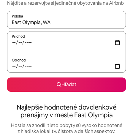
Nájdite a rezervujte si jedinečné ubytovania na Airbnb
Poloha
Keď budú výsledky k dispozícii, môžete si ich prechádzať pom
Príchod
Odchod
Hľadať
Najlepšie hodnotené dovolenkové
prenájmy v meste East Olympia
Hostia sa zhodli: tieto pobyty sú vysoko hodnotené
z hľadiska lokality, čistoty a ďalších aspektov.