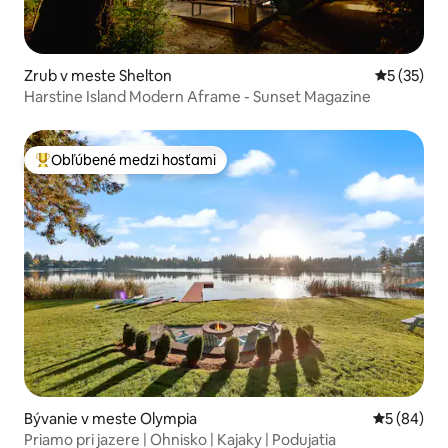
Zrub v meste Shelton
Priemerné 
5 (35)
Harstine Island Modern Aframe - Sunset Magazine
Obľúbené medzi hosťami
Najobľúbenejšie medzi hosťami
Bývanie v meste Olympia
Priemerné 
5 (84)
Priamo pri jazere | Ohnisko | Kajaky | Podujatia