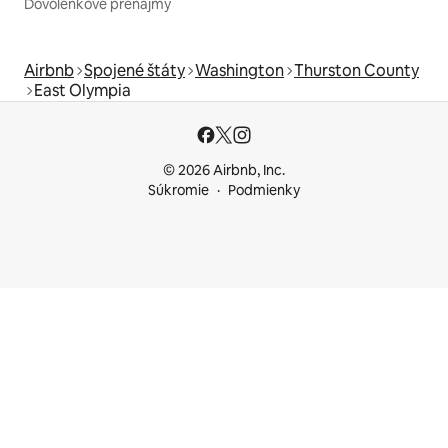
Dovolenkové prenájmy
Airbnb
Spojené štáty
Washington
Thurston County
East Olympia
© 2026 Airbnb, Inc.
Súkromie
Podmienky