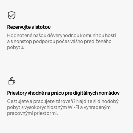
Rezervujte s istotou
Hodnotené našou dôveryhodnou komunitou hostí
a s nonstop podporou počas vášho predĺženého
pobytu.
Priestory vhodné na prácu pre digitálnych nomádov
Cestujete a pracujete zároveň? Nájdite si dlhodobý
pobyt s vysokorýchlostným Wi-Fi a vyhradenými
pracovnými priestormi.