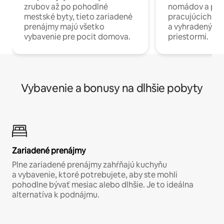
zrubov až po pohodlné
nomádov a pro
mestské byty, tieto zariadené
pracujúcich na 
prenájmy majú všetko
a vyhradenými
vybavenie pre pocit domova.
priestormi.
Vybavenie a bonusy na dlhšie pobyty
Zariadené prenájmy
Plne zariadené prenájmy zahŕňajú kuchyňu
a vybavenie, ktoré potrebujete, aby ste mohli
pohodlne bývať mesiac alebo dlhšie. Je to ideálna
alternatíva k podnájmu.