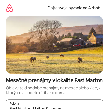
Preskočiť
na
Dajte svoje bývanie na Airbnb
obsah.
Mesačné prenájmy v lokalite East Marton
Objavujte dlhodobé prenájmy na mesiac alebo viac, v
ktorých sa budete cítiť ako doma.
Poloha
Keď budú výsledky k dispozícii, môžete si ich prechádzať pom