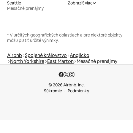
Seattle
Zobraziť viac
Mesačné prenájmy
* V určitých geografických oblastiach a pre niektoré objekty
môžu platiť určité výnimky.
Airbnb
Spojené kráľovstvo
Anglicko
North Yorkshire
East Marton
Mesačné prenájmy
© 2026 Airbnb, Inc.
Súkromie
Podmienky