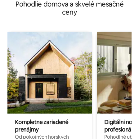
Pohodlie domova a skvelé mesačné
ceny
Kompletne zariadené
Digitálni nomá
prenájmy
profesionáli 
Od pokojných horských
Pohodlné ubyto