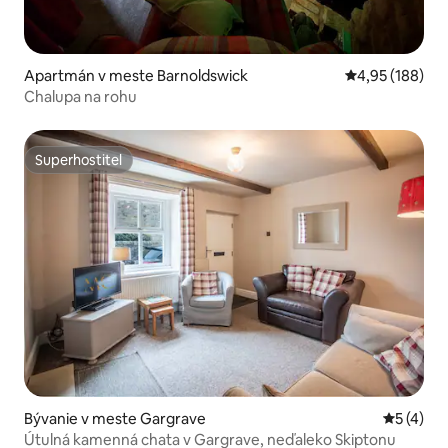
Apartmán v meste Barnoldswick
Priemerné ohod
4,95 (188)
Chalupa na rohu
Superhostiteľ
Superhostiteľ
Bývanie v meste Gargrave
Priemerné
5 (4)
Útulná kamenná chata v Gargrave, neďaleko Skiptonu