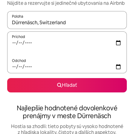
Nájdite a rezervujte si jedinečné ubytovania na Airbnb
Poloha
Keď budú výsledky k dispozícii, môžete si ich prechádzať pom
Príchod
Odchod
Hľadať
Najlepšie hodnotené dovolenkové
prenájmy v meste Dürrenäsch
Hostia sa zhodli: tieto pobyty sú vysoko hodnotené
z hľadiska lokality, čistoty a ďalších aspektov.