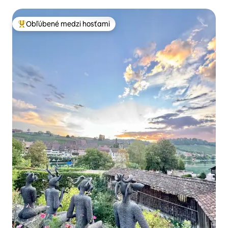
Obľúbené medzi hosťami
Najobľúbenejšie medzi hosťami