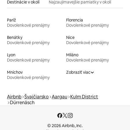
Destinácie v okolí
Najzaujímavejšie pamiatky v okolí
Paríž
Florencia
Dovolenkové prenájmy
Dovolenkové prenájmy
Benátky
Nice
Dovolenkové prenájmy
Dovolenkové prenájmy
Lyon
Miláno
Dovolenkové prenájmy
Dovolenkové prenájmy
Mníchov
Zobraziť viac
Dovolenkové prenájmy
Airbnb
Švajčiarsko
Aargau
Kulm District
Dürrenäsch
© 2026 Airbnb, Inc.