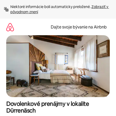
Preskočiť
Niektoré informácie boli automaticky preložené. 
Zobraziť v 
na
pôvodnom znení
obsah.
Dajte svoje bývanie na Airbnb
Dovolenkové prenájmy v lokalite
Dürrenäsch