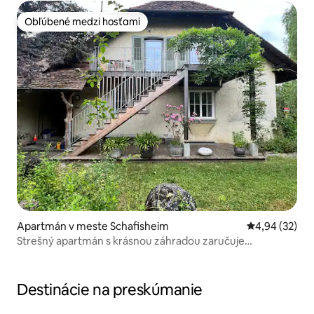
Obľúbené medzi hosťami
Obľúbené medzi hosťami
Apartmán v meste Schafisheim
Priemerné oho
4,94 (32)
Strešný apartmán s krásnou záhradou zaručuje
odpočinok
Destinácie na preskúmanie