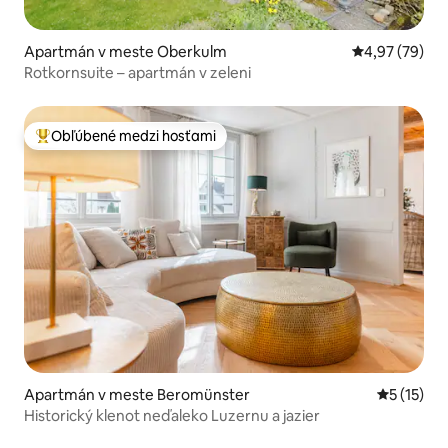
Apartmán v meste Oberkulm
Priemerné oho
4,97 (79)
Rotkornsuite – apartmán v zeleni
Obľúbené medzi hosťami
Najobľúbenejšie medzi hosťami
Apartmán v meste Beromünster
Priemerné
5 (15)
Historický klenot neďaleko Luzernu a jazier