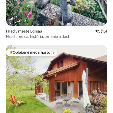
Hrad v meste Eglisau
Priemerné
5 (15)
Hrad umelca: história, umenie a duch
Obľúbené medzi hosťami
Najobľúbenejšie medzi hosťami