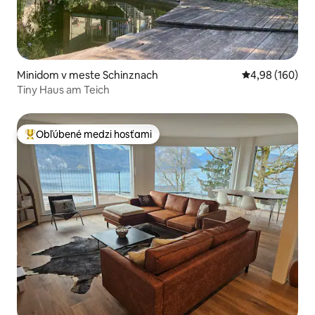
Minidom v meste Schinznach
Priemerné ohod
4,98 (160)
Tiny Haus am Teich
Obľúbené medzi hosťami
Najobľúbenejšie medzi hosťami