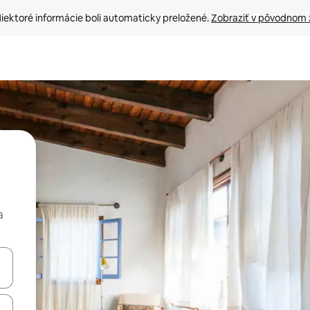
iektoré informácie boli automaticky preložené. 
Zobraziť v pôvodnom 
a
rechádzať pomocou klávesov so šípkami nahor a nadol alebo ich pres