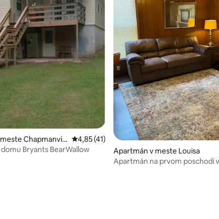
 4,94 z 5, počet hodnotení: 18
 meste Chapmanvill
Priemerné ohodnotenie 4,85 z 5, počet hod
4,85 (41)
 domu Bryants BearWallow
Apartmán v meste Louisa
Apartmán na prvom poschodí v