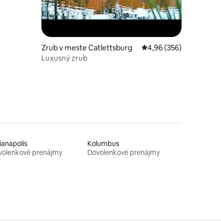
Zrub v meste Catlettsburg
Priemerné ohodnotenie 
4,96 (356)
Luxusný zrub
ianapolis
Kolumbus
volenkové prenájmy
Dovolenkové prenájmy