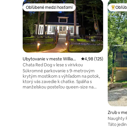
Obľúbené medzi hosťami
Obľúb
Obľúbené medzi hosťami
Najobľúb
Ubytovanie v meste Williams
Priemerné ohodnotenie 
4,98 (125)
on
Chata Red Dog v lese s vírivkou
Súkromné parkovanie s 9-metrovým
krytým mostíkom s výhľadom na potok,
ktorý vás zavedie k chatke. Spálňa s
manželskou posteľou queen-size na
prízemí; točité schodisko vás zavedie do
vašej spálne s manželskou posteľou
queen-size v podkroví; jedna kúpeľňa s
WC; plne vybavená kuchyňa; TV/Wi-Fi;
Zrub v me
vnútorná hojdacia sieť v podkroví; krytá
Naughty 
veranda po celom obvode; vonkajší
NOVÉ
Táto jedi
sprchovací kút v tieni stromov s krytou