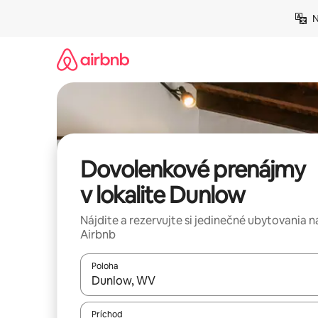
Preskočiť
N
na
obsah.
Dovolenkové prenájmy
v lokalite Dunlow
Nájdite a rezervujte si jedinečné ubytovania n
Airbnb
Poloha
Keď budú výsledky k dispozícii, môžete si ich p
Príchod