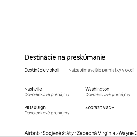
Destinácie na preskúmanie
Destinácie v okolí
Najzaujímavejšie pamiatky v okolí
Nashville
Washington
Dovolenkové prenájmy
Dovolenkové prenájmy
Pittsburgh
Zobraziť viac
Dovolenkové prenájmy
Airbnb
Spojené štáty
Západná Virgínia
Wayne 