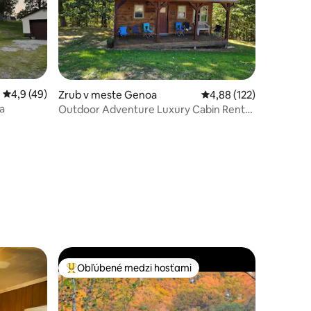
Priemerné ohodnotenie 4,9 z 5, počet hodnotení: 49
4,9 (49)
Zrub v meste Genoa
Priemerné ohodnotenie
4,88 (122)
a
Outdoor Adventure Luxury Cabin Rental
„The Janov“
otení: 86
Obľúbené medzi hosťami
Najobľúbenejšie medzi hosťami