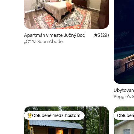
Apartmán v meste Južný Bod
Priemerné ohodnote
5 (29)
„C“ Ya Soon Abode
Ubytovan
nville
Peggie's 
štúdio)
Obľúbené medzi hosťami
Obľúben
Najobľúbenejšie medzi hosťami
Obľúben