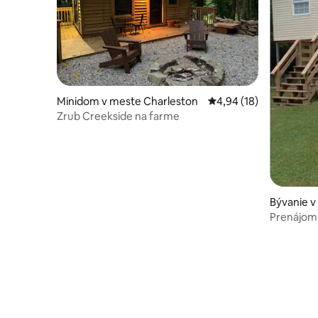
Minidom v meste Charleston
Priemerné ohodnotenie
4,94 (18)
Zrub Creekside na farme
Bývanie v
e
Prenájom