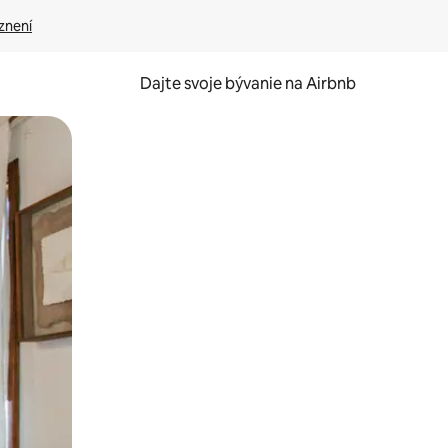
znení
Dajte svoje bývanie na Airbnb
kúmať pomocou dotykových gest či potiahnutia prstom.