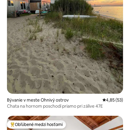
Bývanie v meste Ohnivý ostrov
Priemerné oho
4,85 (53)
Chata na hornom poschodí priamo pri zálive 47E
Obľúbené medzi hosťami
Najobľúbenejšie medzi hosťami