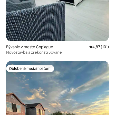
Bývanie v meste Copiague
Priemerné oho
4,87 (101)
Novostavba a zrekonštruované
Obľúbené medzi hosťami
Obľúbené medzi hosťami