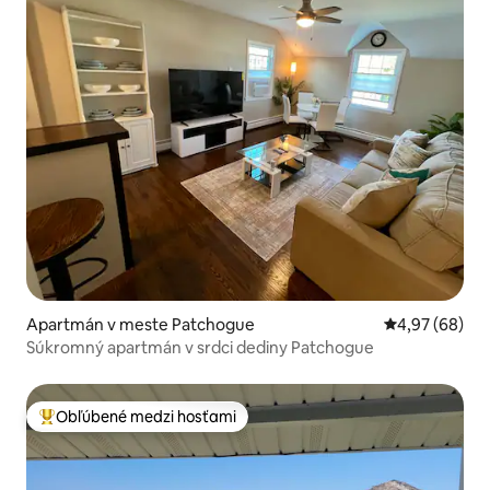
Apartmán v meste Patchogue
Priemerné oho
4,97 (68)
Súkromný apartmán v srdci dediny Patchogue
Obľúbené medzi hosťami
Najobľúbenejšie medzi hosťami