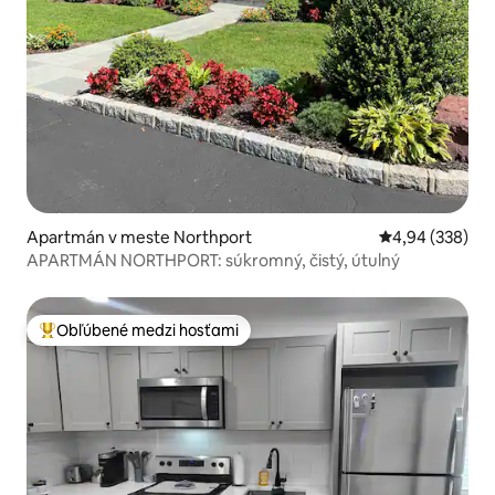
Apartmán v meste Northport
Priemerné ohod
4,94 (338)
APARTMÁN NORTHPORT: súkromný, čistý, útulný
Obľúbené medzi hosťami
Najobľúbenejšie medzi hosťami