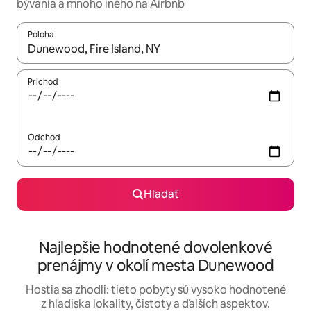
bývania a mnoho iného na Airbnb
Poloha
Keď budú výsledky k dispozícii, môžete si ich prechádzať pom
Príchod
Odchod
Hľadať
Najlepšie hodnotené dovolenkové
prenájmy v okolí mesta Dunewood
Hostia sa zhodli: tieto pobyty sú vysoko hodnotené
z hľadiska lokality, čistoty a ďalších aspektov.