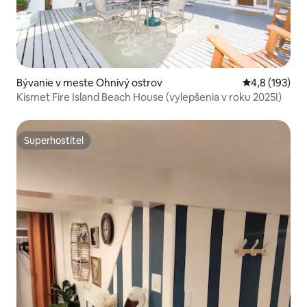
Bývanie v meste Ohnivý ostrov
Priemerné oho
4,8 (193)
Kismet Fire Island Beach House (vylepšenia v roku 2025!)
Superhostiteľ
Superhostiteľ