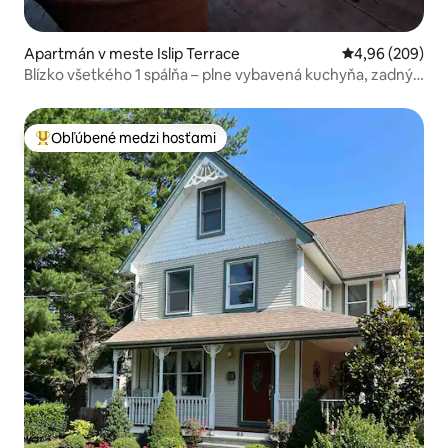
Apartmán v meste Islip Terrace
Priemerné ohod
4,96 (209)
Blízko všetkého 1 spálňa – plne vybavená kuchyňa, zadný
dvor a ohnisko!
Obľúbené medzi hosťami
Najobľúbenejšie medzi hosťami