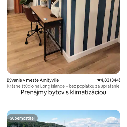
Bývanie v meste Amityville
Priemerné ohod
4,83 (344)
Krásne štúdio na Long Islande – bez poplatku za upratanie
Prenájmy bytov s klimatizáciou
Superhostiteľ
Superhostiteľ