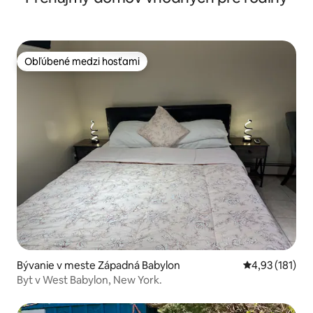
Obľúbené medzi hosťami
Obľúbené medzi hosťami
Bývanie v meste Západná Babylon
Priemerné oho
4,93 (181)
Byt v West Babylon, New York.