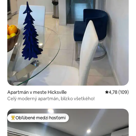
Apartmán v meste Hicksville
Priemerné ohod
4,78 (109)
Celý moderný apartmán, blízko všetkého!
Obľúbené medzi hosťami
Najobľúbenejšie medzi hosťami