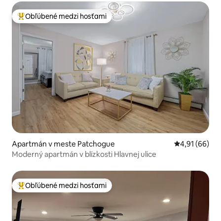
Obľúbené medzi hosťami
Najobľúbenejšie medzi hosťami
Apartmán v meste Patchogue
Priemerné oho
4,91 (66)
Moderný apartmán v blízkosti Hlavnej ulice
Obľúbené medzi hosťami
Najobľúbenejšie medzi hosťami