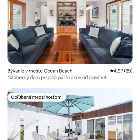
Bývanie v meste Ocean Beach
Priemerné oho
4,97 (29)
Nádherný dom pri pláži pár krokov od oceánu!
Oddychujte a žite
Obľúbené medzi hosťami
Obľúbené medzi hosťami