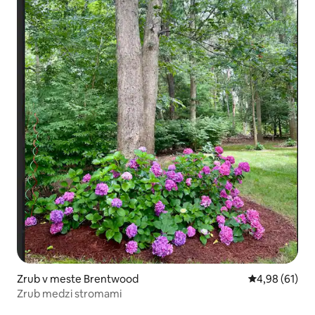
Zrub v meste Brentwood
Priemerné oho
4,98 (61)
Zrub medzi stromami