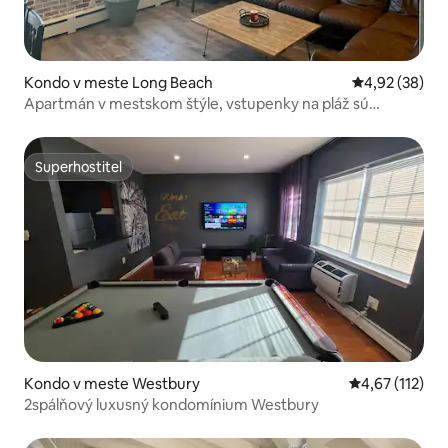
Kondo v meste Long Beach
Priemerné oho
4,92 (38)
Apartmán v mestskom štýle, vstupenky na pláž sú
zahrnuté
Superhostiteľ
Superhostiteľ
Kondo v meste Westbury
Priemerné oho
4,67 (112)
2spálňový luxusný kondomínium Westbury