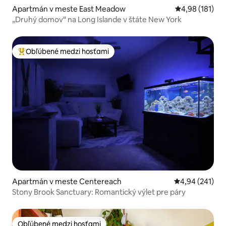
Apartmán v meste East Meadow
Priemerné ohod
4,98 (181)
„Druhý domov“ na Long Islande v štáte New York
Obľúbené medzi hosťami
Najobľúbenejšie medzi hosťami
Apartmán v meste Centereach
Priemerné ohod
4,94 (241)
Stony Brook Sanctuary: Romantický výlet pre páry
Obľúbené medzi hosťami