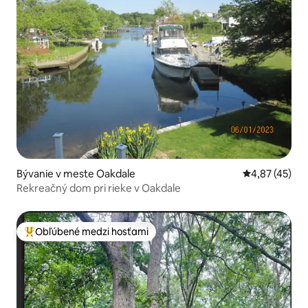
Bývanie v meste Oakdale
Priemerné oho
4,87 (45)
Rekreačný dom pri rieke v Oakdale
Obľúbené medzi hosťami
Najobľúbenejšie medzi hosťami