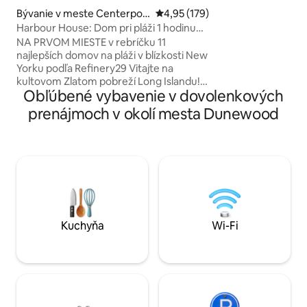
poháre) Klimatizácia (okenná jednotka)
Bývanie v meste Centerpor
Priemerné ohodnotenie 4,95 z 5
4,95 (179)
Ventilátor - základ
t
Harbour House: Dom pri pláži 1 hodinu
Plážové stoličky/slnečník
od New Yorku
sprcha The Pines 
NA PRVOM MIESTE v rebríčku 11
komunita, ale víta
najlepších domov na pláži v blízkosti New
Milujeme naše divo
Yorku podľa Refinery29 Vitajte na
ale žiadne domáce
kultovom Zlatom pobreží Long Islandu!
Obľúbené vybavenie v dovolenkových
Zobuďte sa s nádherným výhľadom na
vodnú plochu a ak budete mať šťastie,
prenájmoch v okolí mesta Dunewood
môžete zbadať aj našu miestnu rodinu
orlov bielohlavých, ako sa vznášajú nad
vašou hlavou! Preskúmajte okolité
skvosty, ako sú sídlo a planetárium
Vanderbiltovcov, historický park
Caumsett State Historic Park Preserve,
vinice Del Vino a rušné divadlo
Paramount Theatre. Prejdite sa centrom
Huntingtonu alebo dedinkou Northport
Kuchyňa
Wi-Fi
Village a nakupujte v butikoch a skvelých
reštauráciách.