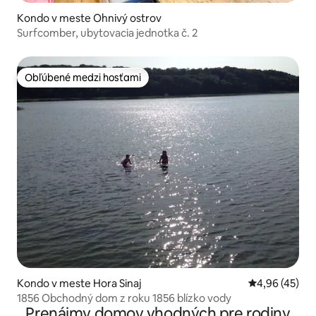
Kondo v meste Ohnivý ostrov
Surfcomber, ubytovacia jednotka č. 2
Obľúbené medzi hosťami
Obľúbené medzi hosťami
Kondo v meste Hora Sinaj
Priemerné oho
4,96 (45)
1856 Obchodný dom z roku 1856 blízko vody
Prenájmy domov vhodných pre rodiny