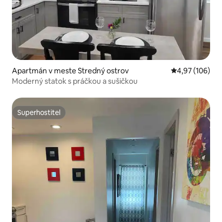
Apartmán v meste Stredný ostrov
Priemerné ohod
4,97 (106)
Moderný statok s práčkou a sušičkou
Superhostiteľ
Superhostiteľ