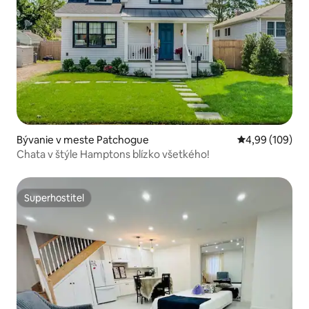
Bývanie v meste Patchogue
Priemerné ohod
4,99 (109)
Chata v štýle Hamptons blízko všetkého!
Superhostiteľ
Superhostiteľ