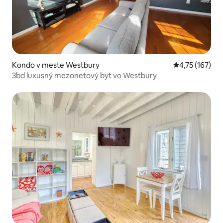
Kondo v meste Westbury
Priemerné oho
4,75 (167)
3bd luxusný mezonetový byt vo Westbury