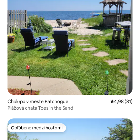
Chalupa v meste Patchogue
Priemerné oho
4,98 (81)
Plážová chata Toes in the Sand
Obľúbené medzi hosťami
Obľúbené medzi hosťami