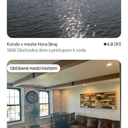
Kondo v meste Hora Sinaj
Priemerné o
4,8 (91)
1856 Obchodný dom s prístupom k vode
Obľúbené medzi hosťami
Obľúbené medzi hosťami