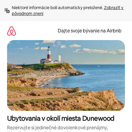
Preskočiť
Niektoré informácie boli automaticky preložené. 
Zobraziť v 
na
pôvodnom znení
obsah.
Dajte svoje bývanie na Airbnb
Ubytovania v okolí miesta Dunewood
Rezervujte si jedinečné dovolenkové prenájmy,