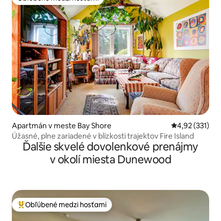
Obľúbené medzi hosťami
Apartmán v meste Bay Shore
Priemerné ohod
4,92 (331)
Úžasné, plne zariadené v blízkosti trajektov Fire Island
Ďalšie skvelé dovolenkové prenájmy
v okolí miesta Dunewood
Obľúbené medzi hosťami
Najobľúbenejšie medzi hosťami