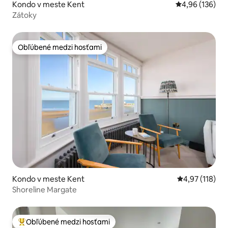
Kondo v meste Kent
Priemerné ohod
4,96 (136)
Zátoky
Obľúbené medzi hosťami
Obľúbené medzi hosťami
Kondo v meste Kent
Priemerné oho
4,97 (118)
Shoreline Margate
Obľúbené medzi hosťami
Najobľúbenejšie medzi hosťami