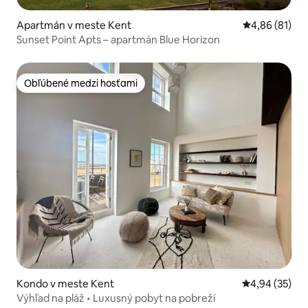
Apartmán v meste Kent
Priemerné oho
4,86 (81)
Sunset Point Apts – apartmán Blue Horizon
Obľúbené medzi hosťami
Obľúbené medzi hosťami
Kondo v meste Kent
Priemerné oho
4,94 (35)
Výhľad na pláž • Luxusný pobyt na pobreží