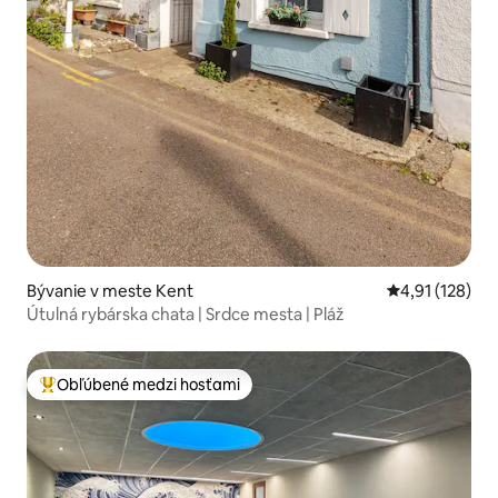
Bývanie v meste Kent
Priemerné oho
4,91 (128)
Útulná rybárska chata | Srdce mesta | Pláž
Obľúbené medzi hosťami
Najobľúbenejšie medzi hosťami