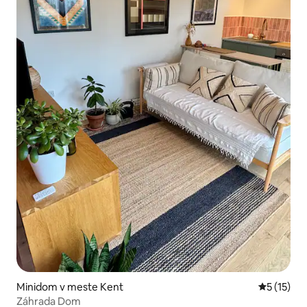
Minidom v meste Kent
Priemerné
5 (15)
Záhrada Dom