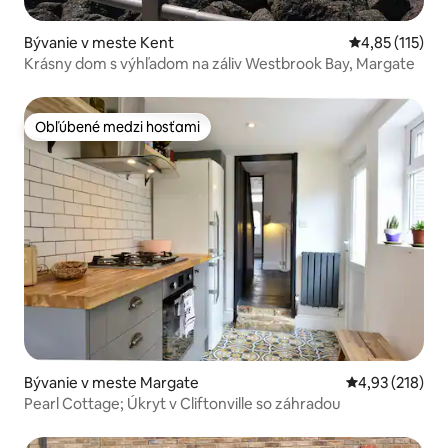
Bývanie v meste Kent
Priemerné oho
4,85 (115)
Krásny dom s výhľadom na záliv Westbrook Bay, Margate
Obľúbené medzi hosťami
Obľúbené medzi hosťami
Bývanie v meste Margate
Priemerné ohod
4,93 (218)
Pearl Cottage; Úkryt v Cliftonville so záhradou