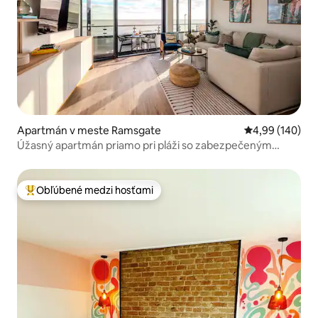
Apartmán v meste Ramsgate
Priemerné ohod
4,99 (140)
Úžasný apartmán priamo pri pláži so zabezpečeným
parkovaním
Obľúbené medzi hosťami
Najobľúbenejšie medzi hosťami