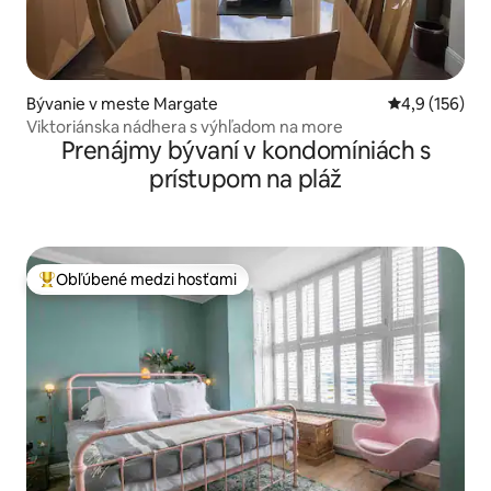
Bývanie v meste Margate
Priemerné oho
4,9 (156)
Viktoriánska nádhera s výhľadom na more
Prenájmy bývaní v kondomíniách s
prístupom na pláž
Obľúbené medzi hosťami
Najobľúbenejšie medzi hosťami