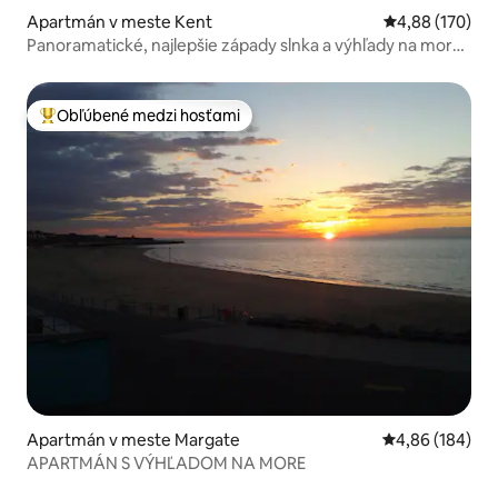
Apartmán v meste Kent
Priemerné ohod
4,88 (170)
Panoramatické, najlepšie západy slnka a výhľady na more
v Margate
Obľúbené medzi hosťami
Najobľúbenejšie medzi hosťami
Apartmán v meste Margate
Priemerné ohod
4,86 (184)
APARTMÁN S VÝHĽADOM NA MORE