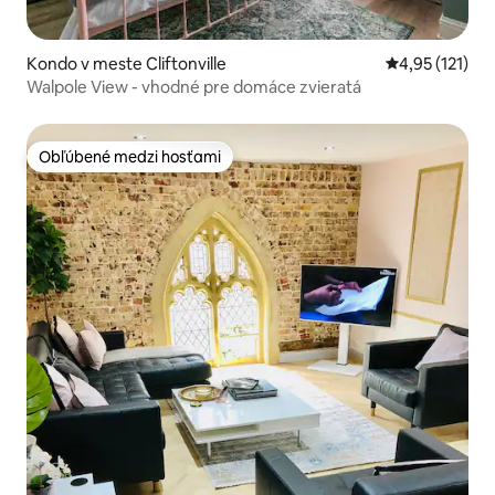
Kondo v meste Cliftonville
Priemerné oho
4,95 (121)
Walpole View - vhodné pre domáce zvieratá
Obľúbené medzi hosťami
Obľúbené medzi hosťami