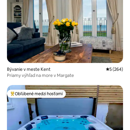
Bývanie v meste Kent
Priemerné o
5 (264)
Priamy výhľad na more v Margate
Obľúbené medzi hosťami
Najobľúbenejšie medzi hosťami