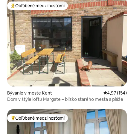
Obľúbené medzi hosťami
Najobľúbenejšie medzi hosťami
Bývanie v meste Kent
Priemerné ohod
4,97 (154)
Dom v štýle loftu Margate – blízko starého mesta a pláže
Obľúbené medzi hosťami
Najobľúbenejšie medzi hosťami