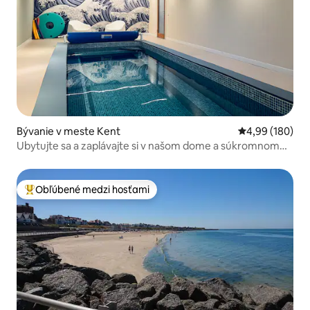
Bývanie v meste Kent
Priemerné ohod
4,99 (180)
Ubytujte sa a zaplávajte si v našom dome a súkromnom
krytom bazéne.
Obľúbené medzi hosťami
Najobľúbenejšie medzi hosťami