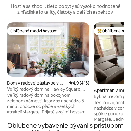
Hostia sa zhodli: tieto pobyty sú vysoko hodnotené
z hľadiska lokality, čistoty a ďalších aspektov.
Obľúbené medzi hosťami
Obľúbené medz
Obľúbené medzi hosťami
Najobľúbenejšie 
Dom v radovej zástavbe v me
Priemerné ohodnotenie 4,9 z 5
4,9 (415)
ste Kent
Veľký radový dom na Hawley Square,
Apartmán v mest
Margate
Veľký radový dom na pokojnom
Byt na treťom posc
zelenom námestí, ktorý sa nachádza 5
Tento dvojpodlaž
minút chôdze od pláže a všetkých
nachádza v centre
atrakcií Margate. Prijaté svojimi hosťami
spálne ponúka nád
pre svoje pohodlné postele, krásny
Margate. Jednodu
dizajn, výzdobu a rastliny a vynikajúce
Obľúbené vybavenie bývaní s prístupom
a na pláž. Blízko ba
hostiteľstvo. Postavený v roku 1835 na
slávneho Starého 