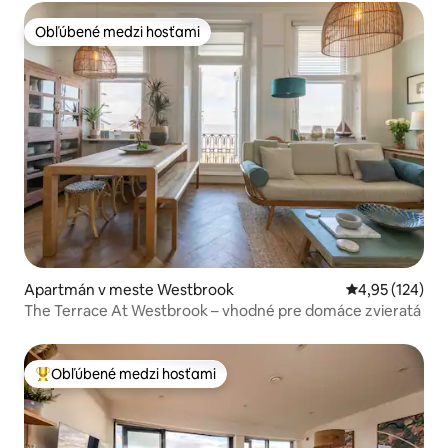
Obľúbené medzi hosťami
Obľúbené medzi hosťami
Apartmán v meste Westbrook
Priemerné ohod
4,95 (124)
The Terrace At Westbrook – vhodné pre domáce zvieratá
Obľúbené medzi hosťami
Najobľúbenejšie medzi hosťami