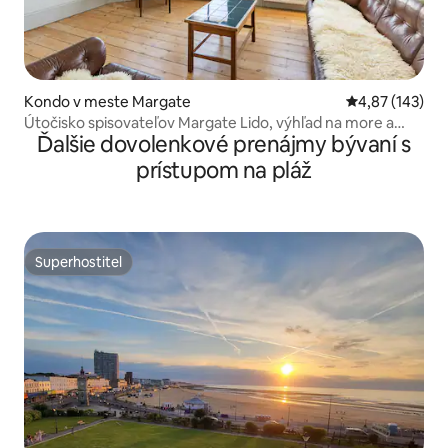
Kondo v meste Margate
Priemerné ohod
4,87 (143)
Útočisko spisovateľov Margate Lido, výhľad na more a
Ďalšie dovolenkové prenájmy bývaní s
západ slnka
prístupom na pláž
Superhostiteľ
Superhostiteľ