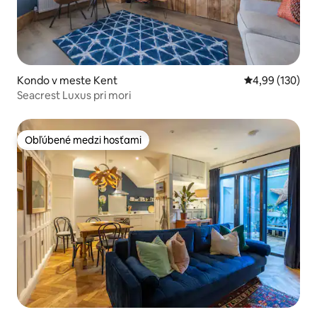
Kondo v meste Kent
Priemerné ohod
4,99 (130)
Seacrest Luxus pri mori
Obľúbené medzi hosťami
Obľúbené medzi hosťami