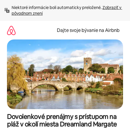
Preskočiť
Niektoré informácie boli automaticky preložené. 
Zobraziť v 
na
pôvodnom znení
obsah.
Dajte svoje bývanie na Airbnb
Dovolenkové prenájmy s prístupom na
pláž v okolí miesta Dreamland Margate