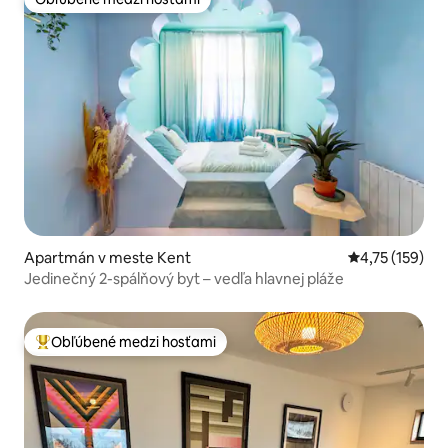
Obľúbené medzi hosťami
Apartmán v meste Kent
Priemerné oho
4,75 (159)
Jedinečný 2-spálňový byt – vedľa hlavnej pláže
Obľúbené medzi hosťami
Najobľúbenejšie medzi hosťami