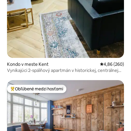
Kondo v meste Kent
Priemerné ohod
4,86 (260)
Vynikajúci 2-spálňový apartmán v historickej, centrálnej
lokalite!
Obľúbené medzi hosťami
Najobľúbenejšie medzi hosťami