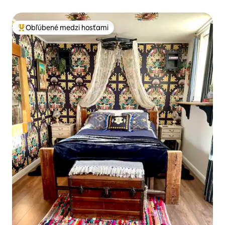
Obľúbené medzi hosťami
Najobľúbenejšie medzi hosťami