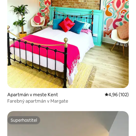
Apartmán v meste Kent
Priemerné ohod
4,96 (102)
Farebný apartmán v Margate
Superhostiteľ
Superhostiteľ