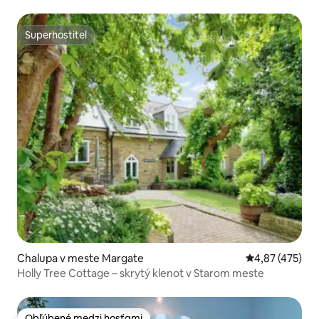
Superhostiteľ
Superhostiteľ
Chalupa v meste Margate
Priemerné ohod
4,87 (475)
Holly Tree Cottage – skrytý klenot v Starom meste
Obľúbené medzi hosťami