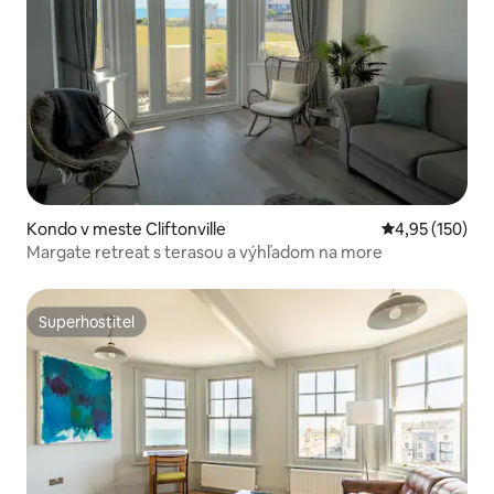
Kondo v meste Cliftonville
Priemerné ohod
4,95 (150)
Margate retreat s terasou a výhľadom na more
Superhostiteľ
Superhostiteľ