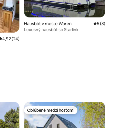
Hausbót v meste Waren
Priemerné ohodno
5 (3)
Luxusný hausbót so Starlink
Priemerné ohodnotenie 4,92 z 5, počet hodnotení: 24
4,92 (24)
,
otení: 97
Obľúbené medzi hosťami
Obľúbené medzi hosťami