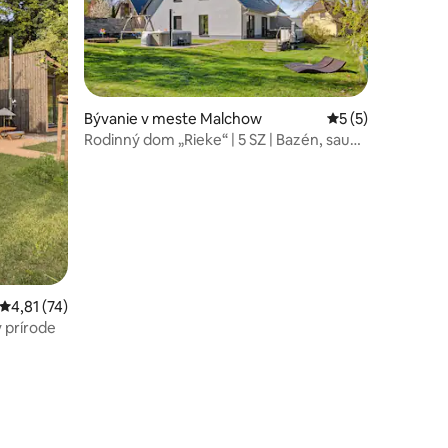
Bývanie v meste Malchow
Priemerné ohodno
5 (5)
Rodinný dom „Rieke“ | 5 SZ | Bazén, sauna
dnotení: 5
+ terasa
Priemerné ohodnotenie 4,81 z 5, počet hodnotení: 74
4,81 (74)
 prírode