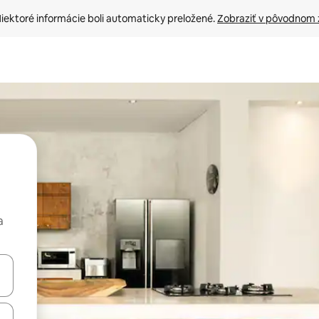
iektoré informácie boli automaticky preložené. 
Zobraziť v pôvodnom 
a
rechádzať pomocou klávesov so šípkami nahor a nadol alebo ich pres