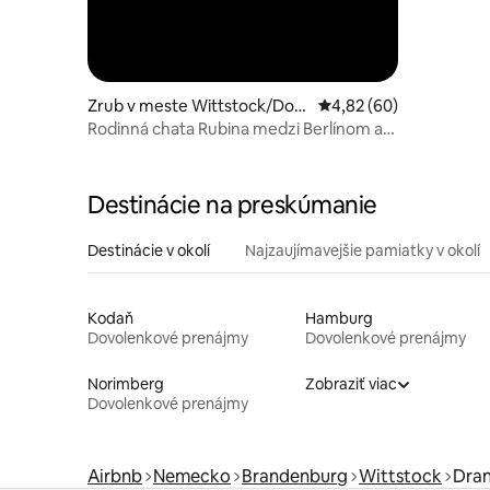
Zrub v meste Wittstock/Doss
Priemerné ohodnotenie
4,82 (60)
e
Rodinná chata Rubina medzi Berlínom a
Baltským morom
Destinácie na preskúmanie
Destinácie v okolí
Najzaujímavejšie pamiatky v okolí
Kodaň
Hamburg
Dovolenkové prenájmy
Dovolenkové prenájmy
Norimberg
Zobraziť viac
Dovolenkové prenájmy
Airbnb
Nemecko
Brandenburg
Wittstock
Dran