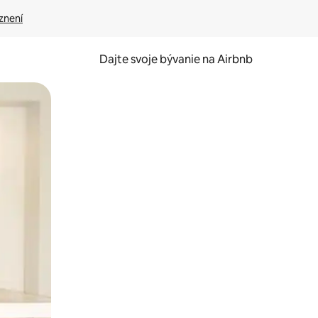
znení
Dajte svoje bývanie na Airbnb
kúmať pomocou dotykových gest či potiahnutia prstom.