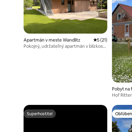
Apartmán v meste Wandlitz
Priemerné ohodnote
5 (21)
Pokojný, udržateľný apartmán v blízkosti
jazera Wandlitzsee
Pobyt na
mtow
Hof Ritte
Superhostiteľ
Obľúben
Superhostiteľ
Obľúben