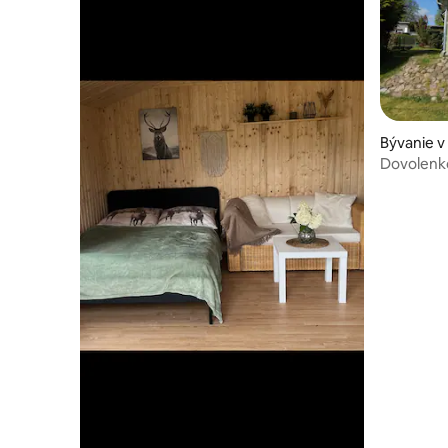
Bývanie v
Dovolenk
od pláže/