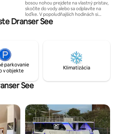
bosou nohou prejdete na vlastný prístav,
tného
skočíte do vody alebo sa odplavíte na
loďke. V popoludňajších hodinách si
ť ten, v
te Dranser See
môžete vychutnať západ slnka v hojdacej
sieti. Vo vnútri sú veľké okná s
panoramatickým výhľadom na jazero a
krb na praskajúce teplo. Miesto na
oddych, snívanie a pôžitok v lete aj v zime
– uprostred Meklenburskej jazerná
plošiny. V bezprostrednej blízkosti sa
nachádzajú strediská Zechlinerhütte (asi
é parkovanie
4 km) a Rheinsberg, ako aj Flecken
Klimatizácia
o v objekte
Zechlin (asi 9 km).
ranser See