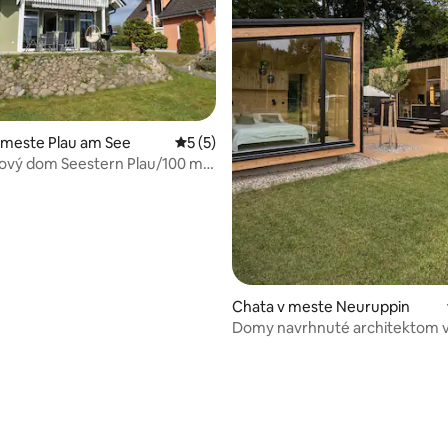
 meste Plau am See
Priemerné ohodnotenie 5 z 5, počet ho
5 (5)
ový dom Seestern Plau/100 m
sauna/pes
Chata v meste Neuruppin
Domy navrhnuté architektom v