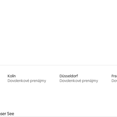
 4,82 z 5, počet hodnotení: 60
Kolín
Düsseldorf
Fra
Dovolenkové prenájmy
Dovolenkové prenájmy
Do
ser See