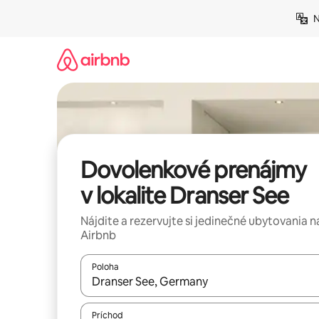
Preskočiť
N
na
obsah.
Dovolenkové prenájmy
v lokalite Dranser See
Nájdite a rezervujte si jedinečné ubytovania n
Airbnb
Poloha
Keď budú výsledky k dispozícii, môžete si ich p
Príchod