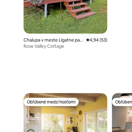
Chalupa v meste Līgatne pari
Priemerné ohodnotenie
4,94 (53)
sh
Rose Valley Cottage
Obľúbené medzi hosťami
Obľúben
Obľúbené medzi hosťami
Obľúben