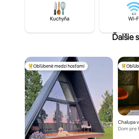
romantické
sú za príplatok - vaňa 60 EUR, sauna 30
pokojné p
EUR. Domáce zvieratá nie sú povolené!
Kuchyňa
Wi-F
Ďalšie 
Obľúbené medzi hosťami
Obľúb
Najobľúbenejšie medzi hosťami
Najobľúb
Chalupa v
Dom pre h