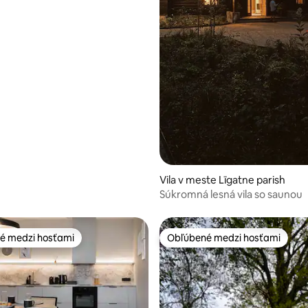
 4,94 z 5, počet hodnotení: 53
Vila v meste Līgatne parish
Súkromná lesná vila so saunou
é medzi hosťami
Obľúbené medzi hosťami
é medzi hosťami
Obľúbené medzi hosťami