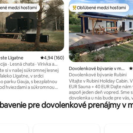
ené medzi hosťami
Obľúbené medzi hosťami
enejšie medzi hosťami
Najobľúbenejšie medzi hosťami
nie 5 z 5, počet hodnotení: 29
ste Līgatne
Priemerné ohodnotenie 4,94 z 5, počet hodno
4,94 (160)
cija · Lesná chata · Vírivka a
Dovolenkové bývanie v mes
P
e si v našej súkromnej lesnej
te Līvi
Dovolenkové bývanie Rubini
aleko Līgatne, v srdci
Vitajte v Rubini Holiday Cabin. Vírivka + 50
 parku Gauja, s bezplatnou
EUR Sauna + 40 EUR Dajte nám vedieť
pod hviezdami a súkromnou
aspoň jeden deň vopred. Sme si istí, že
orá je k dispozícii na požiadanie
dovolenka u nás bude pre vás, 
 páry a
bavenie pre dovolenkové prenájmy v m
partnera, rodinu, priateľov a 
 prírody, ktorí hľadajú odľahlú
zvieratá nezabudnuteľnou udal
si úplné ticho, les
Ubytovanie sa nachádza v srdci
júce zvieratá, útulné večery pri
Národného parku Gaujas, obkl
mové večery s vnútorným
lesmi a riekami vzdialenými len
om a stolovanie vonku pri
kilometrov. Nachádzame sa v
alebo v peci na pizzu. Ideálne na