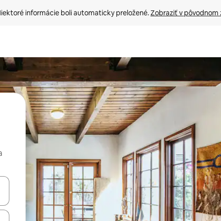
iektoré informácie boli automaticky preložené. 
Zobraziť v pôvodnom 
a
rechádzať pomocou klávesov so šípkami nahor a nadol alebo ich pres