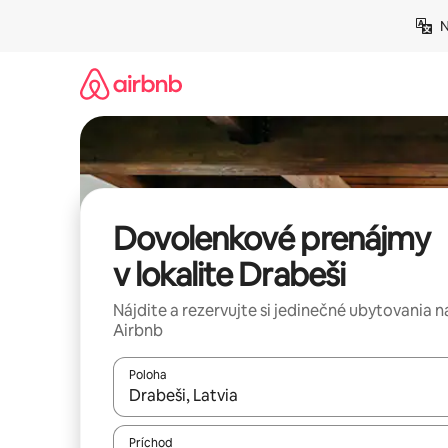
Preskočiť
N
na
obsah.
Dovolenkové prenájmy
v lokalite Drabeši
Nájdite a rezervujte si jedinečné ubytovania n
Airbnb
Poloha
Keď budú výsledky k dispozícii, môžete si ich p
Príchod