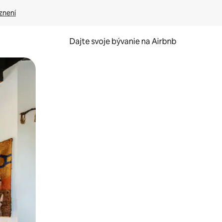
znení
Dajte svoje bývanie na Airbnb
kúmať pomocou dotykových gest či potiahnutia prstom.