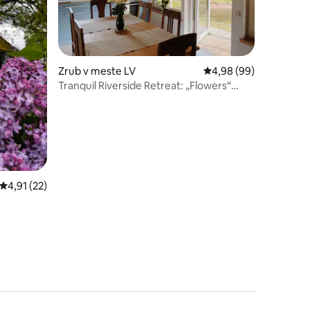
otení: 28
Zrub v meste LV
Priemerné ohodnotenie
4,98 (99)
Tranquil Riverside Retreat: „Flowers“
Studio Cabin
Priemerné ohodnotenie 4,91 z 5, počet hodnotení: 22
4,91 (22)