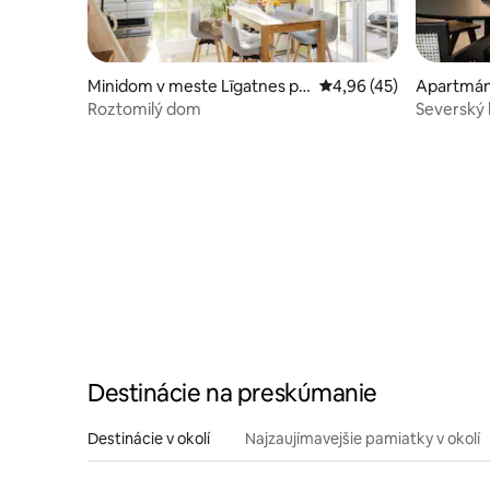
Minidom v meste Līgatnes pa
Priemerné ohodnotenie
4,96 (45)
Apartmán
gasts
Roztomilý dom
Severský 
Destinácie na preskúmanie
Destinácie v okolí
Najzaujímavejšie pamiatky v okolí