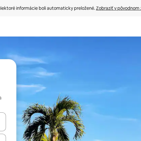
iektoré informácie boli automaticky preložené. 
Zobraziť v pôvodnom 
a
rechádzať pomocou klávesov so šípkami nahor a nadol alebo ich pres