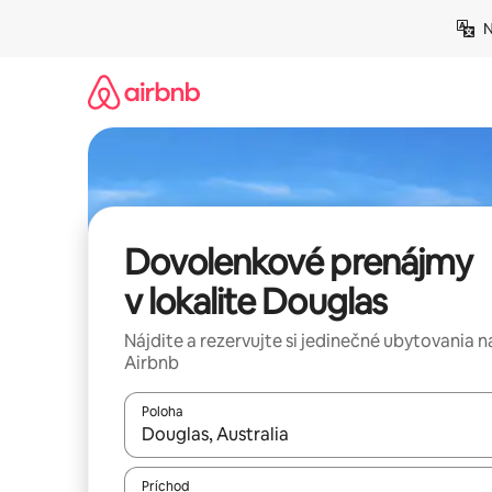
Preskočiť
N
na
obsah.
Dovolenkové prenájmy
v lokalite Douglas
Nájdite a rezervujte si jedinečné ubytovania n
Airbnb
Poloha
Keď budú výsledky k dispozícii, môžete si ich p
Príchod