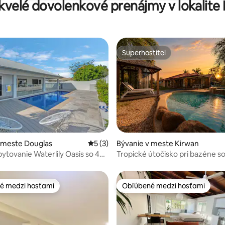
skvelé dovolenkové prenájmy v lokalite
Superhostiteľ
Superhostiteľ
enie 5 z 5, počet hodnotení: 7
 meste Douglas
Priemerné ohodnotenie 5 z 5, počet ho
5 (3)
Bývanie v meste Kirwan
bytovanie Waterlily Oasis so 4
Tropické útočisko pri bazéne so
spálňami, 2 kúpeľňami a parko
é medzi hosťami
Obľúbené medzi hosťami
é medzi hosťami
Obľúbené medzi hosťami