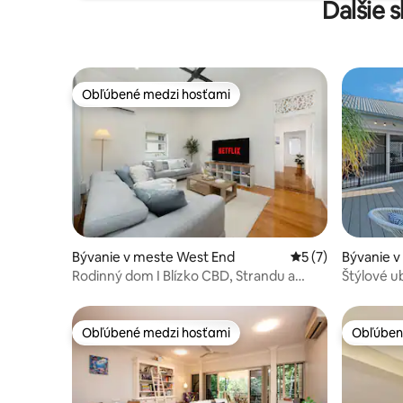
Ďalšie 
Obľúbené medzi hosťami
Obľúbené medzi hosťami
Bývanie v meste West End
Priemerné ohodnot
5 (7)
Bývanie v
Rodinný dom I Blízko CBD, Strandu a
Štýlové u
štadióna
spálňami
Obľúbené medzi hosťami
Obľúben
Obľúbené medzi hosťami
Obľúben