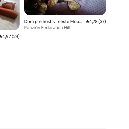
Dom pre hostí v meste Mount
Priemerné ohodnoteni
4,78 (37)
Louisa
Penzión Federation Hill
Priemerné ohodnotenie 4,97 z 5, počet hodnotení: 29
4,97 (29)
notení: 18