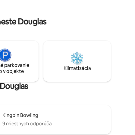
je vždy žiarivo čistý. Vychutnajte si gril a
posedenie navrhnuté pre pohodlie.
od
rzitnej
meste Douglas
hodne
é parkovanie
Klimatizácia
o v objekte
 Douglas
Kingpin Bowling
9 miestnych odporúča