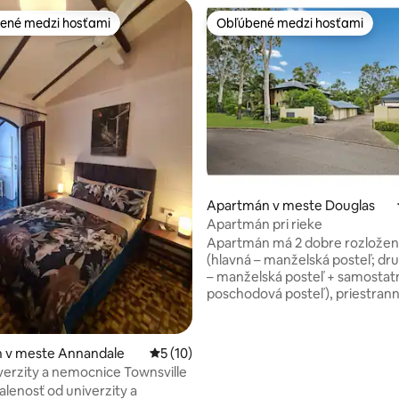
ené medzi hosťami
Obľúbené medzi hosťami
enejšie medzi hosťami
Obľúbené medzi hosťami
Apartmán v meste Douglas
Apartmán pri rieke
Apartmán má 2 dobre rozložen
(hlavná – manželská posteľ; dr
– manželská posteľ + samostat
poschodová posteľ), priestran
obývaciu izbu/jedáleň/kuchyňu
kompletnou terasou s výhľadom
bloku bytov uprostred lesa.
 4,96 z 5, počet hodnotení: 49
 v meste Annandale
Priemerné ohodnotenie 5 z 5, počet hod
5 (10)
Klimatizované a bezpečné zab
iverzity a nemocnice Townsville
v celom objekte. Komplex má 
alenosť od univerzity a
kúpele, ktoré môžete využívať,