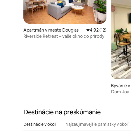
Apartmán v meste Douglas
Priemerné ohodnotenie
4,92 (12)
Riverside Retreat – vaše okno do prírody
Bývanie v
Dom Joa
Destinácie na preskúmanie
Destinácie v okolí
Najzaujímavejšie pamiatky v okolí