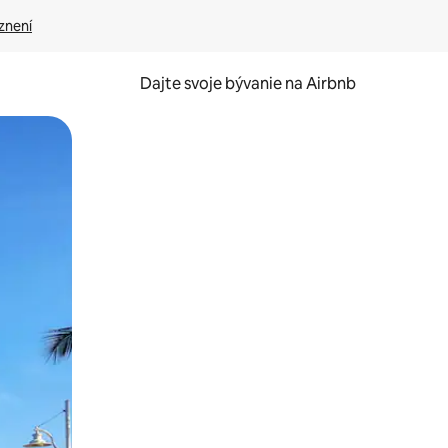
znení
Dajte svoje bývanie na Airbnb
kúmať pomocou dotykových gest či potiahnutia prstom.