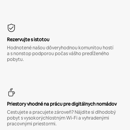
Rezervujte s istotou
Hodnotené našou dôveryhodnou komunitou hostí
a s nonstop podporou počas vášho predĺženého
pobytu.
Priestory vhodné na prácu pre digitálnych nomádov
Cestujete a pracujete zároveň? Nájdite si dlhodobý
pobyt s vysokorýchlostným Wi-Fi a vyhradenými
pracovnými priestormi.