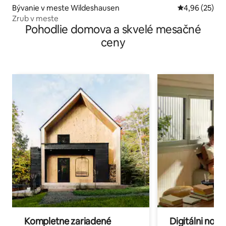
Bývanie v meste Wildeshausen
Priemerné oho
4,96 (25)
Zrub v meste
Pohodlie domova a skvelé mesačné
ceny
Kompletne zariadené
Digitálni nomá