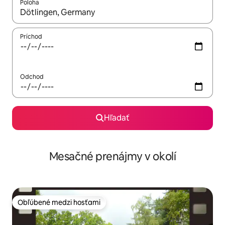
Poloha
Keď budú výsledky k dispozícii, môžete si ich prechádzať pom
Príchod
Odchod
Hľadať
Mesačné prenájmy v okolí
Obľúbené medzi hosťami
Obľúbené medzi hosťami