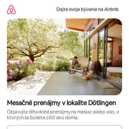
Preskočiť
na
Dajte svoje bývanie na Airbnb
obsah.
Mesačné prenájmy v lokalite Dötlingen
Objavujte dlhodobé prenájmy na mesiac alebo viac, v
ktorých sa budete cítiť ako doma.