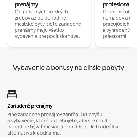
prenájmy
profesionáli 
Od pokojných horských
Pohodlné ubyto
zrubov až po pohodlné
nomádov a pro
mestské byty, tieto zariadené
pracujúcich na 
prenájmy majú všetko
a vyhradenými
vybavenie pre pocit domova.
priestormi.
Vybavenie a bonusy na dlhšie pobyty
Zariadené prenájmy
Plne zariadené prenájmy zahŕňajú kuchyňu
a vybavenie, ktoré potrebujete, aby ste mohli
pohodlne bývať mesiac alebo dlhšie. Je to ideálna
alternatíva k podnájmu.