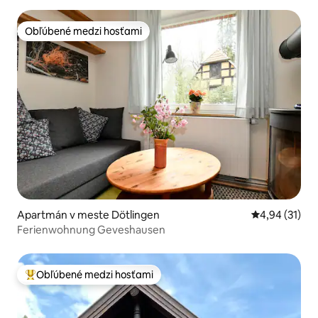
Obľúbené medzi hosťami
Obľúbené medzi hosťami
Apartmán v meste Dötlingen
Priemerné oho
4,94 (31)
Ferienwohnung Geveshausen
Obľúbené medzi hosťami
Najobľúbenejšie medzi hosťami