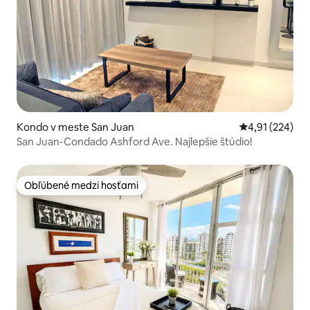
Kondo v meste San Juan
Priemerné ohod
4,91 (224)
San Juan-Condado Ashford Ave. Najlepšie štúdio!
Obľúbené medzi hosťami
Obľúbené medzi hosťami