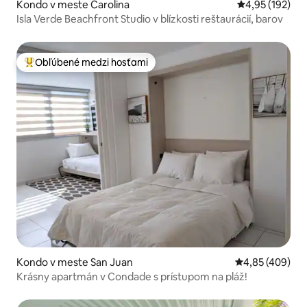
Kondo v meste Carolina
Priemerné ohod
4,95 (192)
Isla Verde Beachfront Studio v blízkosti reštaurácií, barov
Obľúbené medzi hosťami
Najobľúbenejšie medzi hosťami
Kondo v meste San Juan
Priemerné ohod
4,85 (409)
Krásny apartmán v Condade s prístupom na pláž!