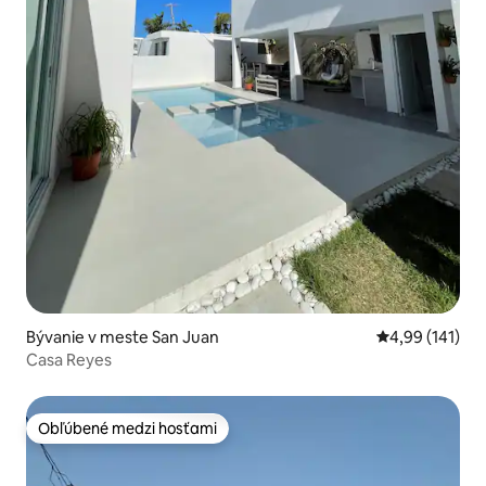
Bývanie v meste San Juan
Priemerné ohod
4,99 (141)
Casa Reyes
Obľúbené medzi hosťami
Obľúbené medzi hosťami