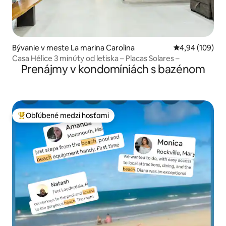
Bývanie v meste La marina Carolina
Priemerné ohod
4,94 (109)
Casa Hélice 3 minúty od letiska – Placas Solares –
Prenájmy v kondomíniách s bazénom
Obľúbené medzi hosťami
Najobľúbenejšie medzi hosťami