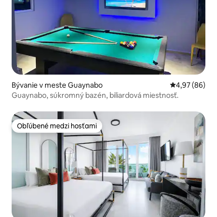
Bývanie v meste Guaynabo
Priemerné oho
4,97 (86)
Guaynabo, súkromný bazén, biliardová miestnosť.
Obľúbené medzi hosťami
Obľúbené medzi hosťami