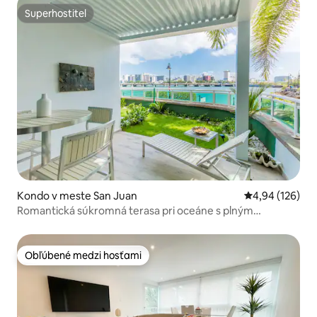
Superhostiteľ
Superhostiteľ
Kondo v meste San Juan
Priemerné ohod
4,94 (126)
Romantická súkromná terasa pri oceáne s plným
generátorom
Obľúbené medzi hosťami
Obľúbené medzi hosťami