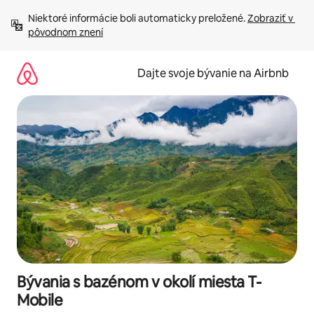
Preskočiť
Niektoré informácie boli automaticky preložené. 
Zobraziť v 
na
pôvodnom znení
obsah.
Dajte svoje bývanie na Airbnb
Bývania s bazénom v okolí miesta T-
Mobile