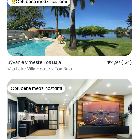
Obľúbené medzi hosťami
Najobľúbenejšie medzi hosťami
Bývanie v meste Toa Baja
Priemerné ohod
4,97 (124)
Vila Lake Villa House v Toa Baja
Obľúbené medzi hosťami
Obľúbené medzi hosťami