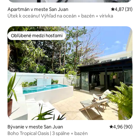
Apartmán v meste San Juan
Priemerné oh
4,87 (31)
Útek k oceánu! Výhľad na oceán + bazén + vírivka
Obľúbené medzi hosťami
Obľúbené medzi hosťami
Bývanie v meste San Juan
Priemerné oho
4,96 (90)
Boho Tropical Oasis | 3 spálne + bazén