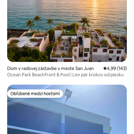
Dom v radovej zástavbe v meste San Juan
Priemerné ohod
4,99 (143)
Ocean Park Beachfront & Pool | Len pár krokov od piesku
Obľúbené medzi hosťami
Obľúbené medzi hosťami