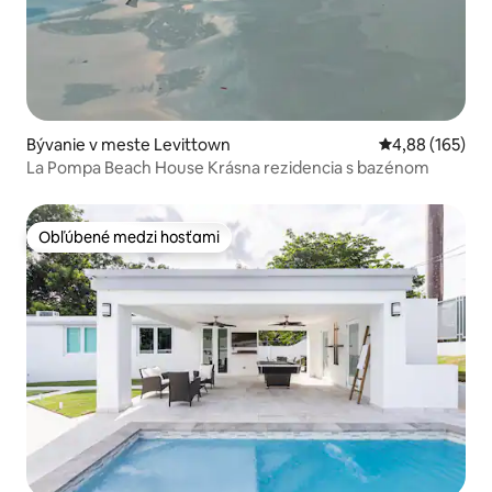
Bývanie v meste Levittown
Priemerné ohod
4,88 (165)
La Pompa Beach House Krásna rezidencia s bazénom
Obľúbené medzi hosťami
Obľúbené medzi hosťami