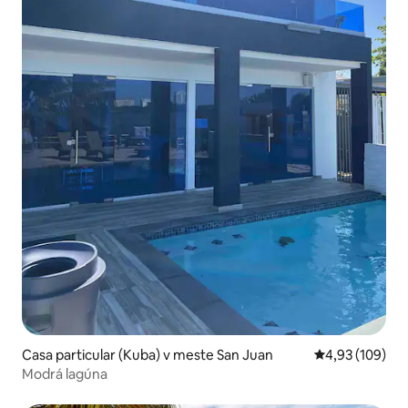
Casa particular (Kuba) v meste San Juan
Priemerné ohod
4,93 (109)
Modrá lagúna