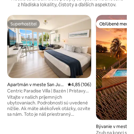
z hľadiska lokality, čistoty a ďalších aspektov.
Superhostiteľ
Obľúbené medzi 
Superhostiteľ
Obľúbené medzi 
Apartmán v meste San Jua
Priemerné ohodnotenie 4,85 z 5
4,85 (106)
n
Centric Paradise Villa | Bazén | Prístavy
výletných lodí
Vitajte v našich príjemných
ubytovaniach. Podrobnosti sú uvedené
nižšie. Ak máte akékoľvek otázky, ozvite
sa nám. Toto je náš priestranný
apartmán s manželskou posteľou King a
plne vybavenou kuchynkou. Vedľa Paseo
Bývanie v meste C
Caribe a Caribe Hilton sa najedzte v
Zrub na kopci s b