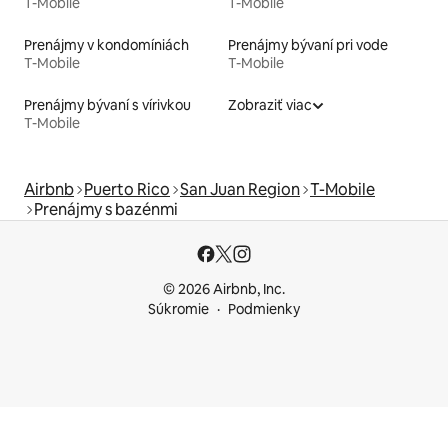
T-Mobile
T-Mobile
Prenájmy v kondomíniách
Prenájmy bývaní pri vode
T-Mobile
T-Mobile
Prenájmy bývaní s vírivkou
Zobraziť viac
T-Mobile
Airbnb
Puerto Rico
San Juan Region
T-Mobile
Prenájmy s bazénmi
© 2026 Airbnb, Inc.
Súkromie
Podmienky