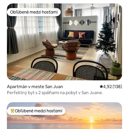
Obľúbené medzi hosťami
Obľúbené medzi hosťami
Apartmán v meste San Juan
Priemerné ohod
4,92 (138)
Perfektný byt s 2 spálňami na pobyt v San Juane.
Obľúbené medzi hosťami
Najobľúbenejšie medzi hosťami