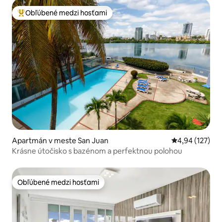
Obľúbené medzi hosťami
Najobľúbenejšie medzi hosťami
Apartmán v meste San Juan
Priemerné ohod
4,94 (127)
Krásne útočisko s bazénom a perfektnou polohou
Obľúbené medzi hosťami
Obľúbené medzi hosťami