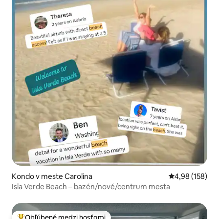
Kondo v meste Carolina
Priemerné ohod
4,98 (158)
Isla Verde Beach – bazén/nové/centrum mesta
Obľúbené medzi hosťami