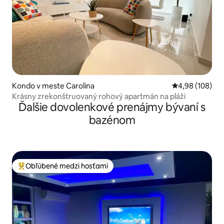
Kondo v meste Carolina
Priemerné ohod
4,98 (108)
Krásny zrekonštruovaný rohový apartmán na pláži
Ďalšie dovolenkové prenájmy bývaní s
bazénom
Obľúbené medzi hosťami
Najobľúbenejšie medzi hosťami