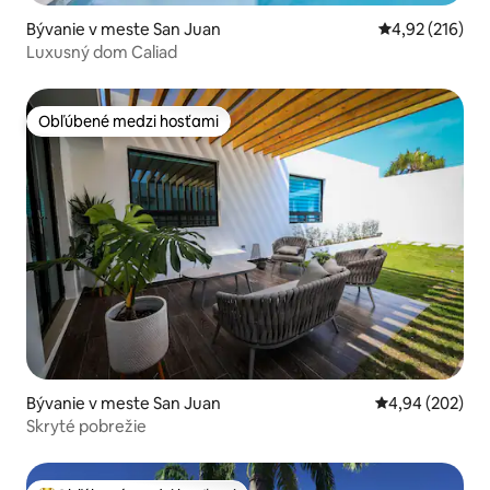
Bývanie v meste San Juan
Priemerné ohod
4,92 (216)
Luxusný dom Caliad
Obľúbené medzi hosťami
Obľúbené medzi hosťami
Bývanie v meste San Juan
Priemerné ohod
4,94 (202)
Skryté pobrežie