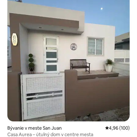
Bývanie v meste San Juan
Priemerné ohod
4,96 (100)
Casa Aurea – útulný dom v centre mesta