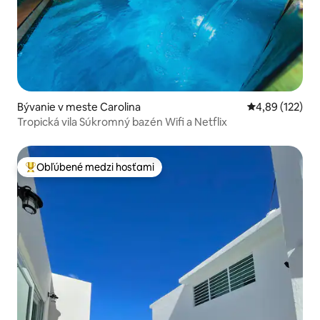
Bývanie v meste Carolina
Priemerné ohod
4,89 (122)
Tropická vila Súkromný bazén Wifi a Netflix
Obľúbené medzi hosťami
Najobľúbenejšie medzi hosťami