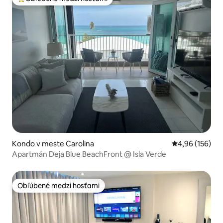
Najobľúbenejšie medzi hosťami
Kondo v meste Carolina
Priemerné ohod
4,96 (156)
Apartmán Deja Blue BeachFront @ Isla Verde
Obľúbené medzi hosťami
Obľúbené medzi hosťami