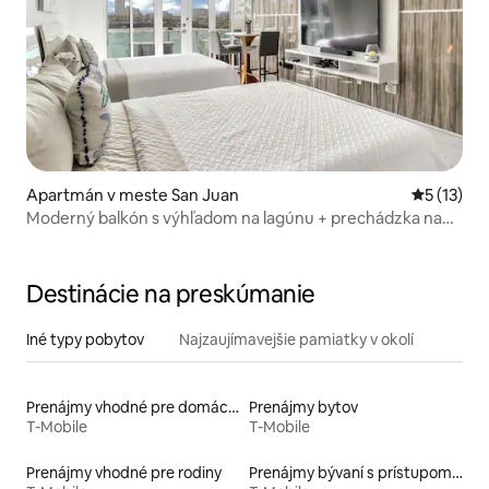
Apartmán v meste San Juan
Priemerné
5 (13)
Moderný balkón s výhľadom na lagúnu + prechádzka na
pláž
Destinácie na preskúmanie
Iné typy pobytov
Najzaujímavejšie pamiatky v okolí
Prenájmy vhodné pre domáce zvieratá
Prenájmy bytov
T-Mobile
T-Mobile
Prenájmy vhodné pre rodiny
Prenájmy bývaní s prístupom na pláž