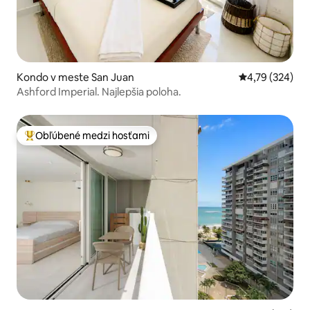
Kondo v meste San Juan
Priemerné ohod
4,79 (324)
Ashford Imperial. Najlepšia poloha.
Obľúbené medzi hosťami
Najobľúbenejšie medzi hosťami