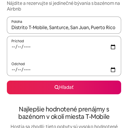
Nájdite a rezervujte si jedinečné bývania s bazénom na
Airbnb
Poloha
Keď budú výsledky k dispozícii, môžete si ich prechádzať pom
Príchod
Odchod
Hľadať
Najlepšie hodnotené prenájmy s
bazénom v okolí miesta T-Mobile
Hostia sa zhodli: tieto pobyty sú vysoko hodnotené