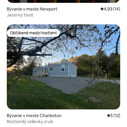
Bývanie v meste Newport
Priemerné oho
4,93 (14)
Jazerný život
Obľúbené medzi hosťami
Obľúbené medzi hosťami
Bývanie v meste Charleston
Priemerné
5 (12)
Roztomilý vidiecky zrub