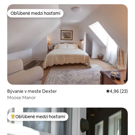
Obľúbené medzi hosťami
Obľúbené medzi hosťami
Bývanie v meste Dexter
Priemerné oho
4,96 (23)
Moose Manor
Obľúbené medzi hosťami
Najobľúbenejšie medzi hosťami