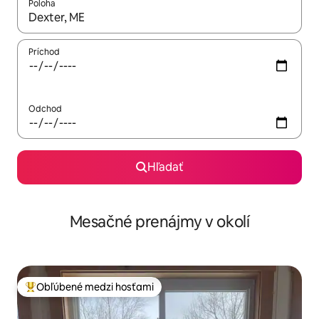
Poloha
Keď budú výsledky k dispozícii, môžete si ich prechádzať pom
Príchod
Odchod
Hľadať
Mesačné prenájmy v okolí
Obľúbené medzi hosťami
Najobľúbenejšie medzi hosťami