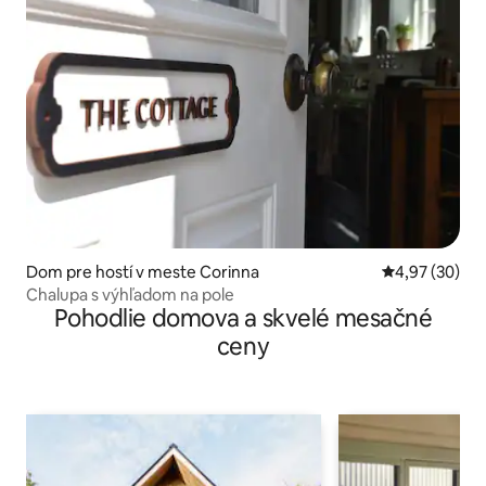
Dom pre hostí v meste Corinna
Priemerné oho
4,97 (30)
Chalupa s výhľadom na pole
Pohodlie domova a skvelé mesačné
ceny