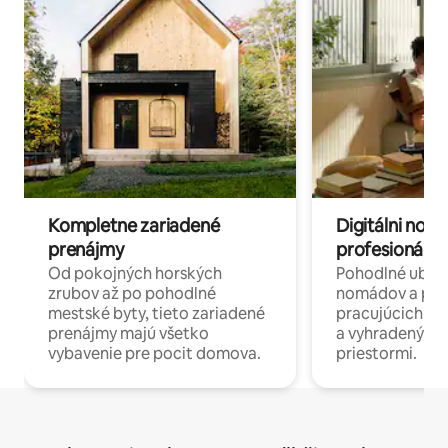
Kompletne zariadené
Digitálni nomá
prenájmy
profesionáli 
Od pokojných horských
Pohodlné ubyto
zrubov až po pohodlné
nomádov a pro
mestské byty, tieto zariadené
pracujúcich na 
prenájmy majú všetko
a vyhradenými
vybavenie pre pocit domova.
priestormi.