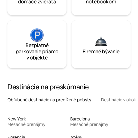
domáce zvieratá
notebookom
Bezplatné
parkovanie priamo
Firemné bývanie
v objekte
Destinácie na preskúmanie
Obľúbené destinácie na predĺžené pobyty
Destinácie v okolí
New York
Barcelona
Mesačné prenájmy
Mesačné prenájmy
Florencia
Atény