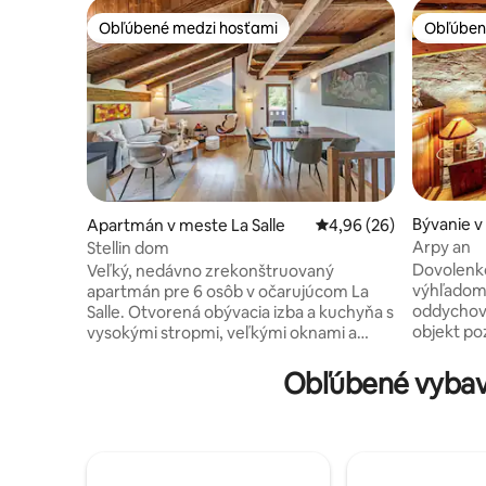
Obľúbené medzi hosťami
Obľúben
Obľúbené medzi hosťami
Obľúben
Bývanie v
Apartmán v meste La Salle
Priemerné ohodnotenie
4,96 (26)
Arpy an
Stellin dom
Dovolenk
Veľký, nedávno zrekonštruovaný
výhľadom 
apartmán pre 6 osôb v očarujúcom La
oddychov
Salle. Otvorená obývacia izba a kuchyňa s
objekt po
vysokými stropmi, veľkými oknami a
rozkladac
úchvatným výhľadom na okolité Alpy na
kuchyne, 2
najvyššom poschodí s novým
Obľúbené vybave
ňom môže
vysokokvalitným nábytkom vrátane
vybaveniu 
pohovky na spanie, úplne novej kuchyne,
detská pos
jedálenského priestoru pre 6 osôb a
priestor 
veľkej televízie. Na spodnom poschodí je
miesto je
jedna spálňa s manželskou posteľou a