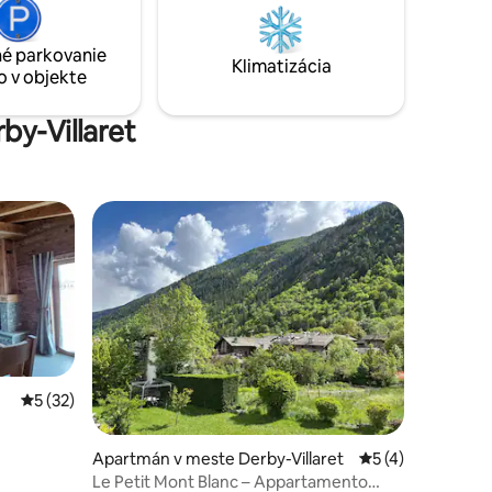
snežniciach alebo na lyžiach.
ške 1600
y čistá.
é parkovanie
Klimatizácia
o v objekte
by-Villaret
Priemerné ohodnotenie 5 z 5, počet hodnotení: 32
5 (32)
otení: 93
Apartmán v meste Derby-Villaret
Priemerné ohodno
5 (4)
Le Petit Mont Blanc – Appartamento