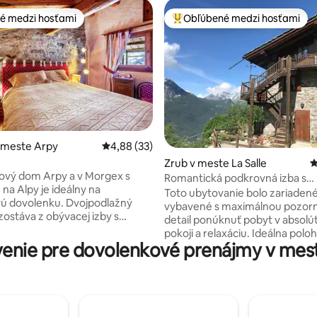
é medzi hosťami
Obľúbené medzi hosťami
é medzi hosťami
Najobľúbenejšie medzi hosťami
 meste Arpy
Priemerné ohodnotenie 4,88 z 5, počet hodn
4,88 (33)
 4,96 z 5, počet hodnotení: 26
Zrub v meste La Salle
P
ový dom Arpy a v Morgex s
Romantická podkrovná izba s
na Alpy je ideálny na
nádherným výhľadom!
Toto ubytovanie bolo zariadené
ú dovolenku. Dvojpodlažný
vybavené s maximálnou pozor
zostáva z obývacej izby s
detail ponúknuť pobyt v absol
ou pohovkou pre 2 osoby,
pokoji a relaxáciu. Ideálna polo
 spální a 2 kúpeľní, a preto sa v
nie pre dovolenkové prenájmy v mest
prežitie zážitku vo vysokej na
 ubytovať 8 osôb. K ďalšiemu
výške!Sú tu krásne prechádzky,
patrí Wi-Fi. K dispozícii je aj
sú veľmi náročné a vhodné pre
tieľka. Užite si vlastný vonkajší
Možnosť využitia na požiadanie
s balkónom a grilom. Parkovacie
vybavené ihrisko na obed a opa
 k dispozícii na pozemku.
grilom!Ubytovanie je vzdialené