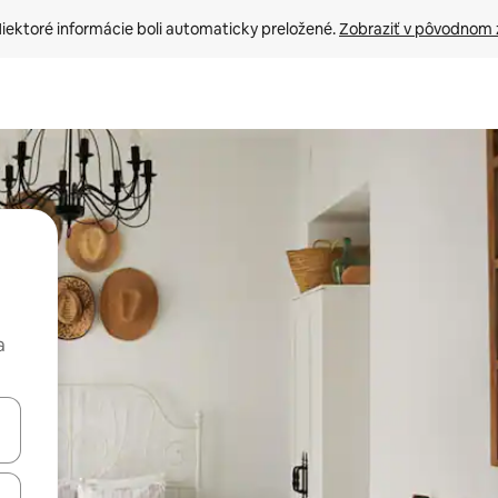
iektoré informácie boli automaticky preložené. 
Zobraziť v pôvodnom 
a
rechádzať pomocou klávesov so šípkami nahor a nadol alebo ich pres