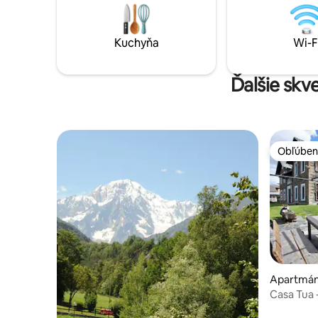
Maximálne
pracovným priestorom a druhá spálňa s 2
povolené.
samostatnými lôžkami. 2,5 kúpeľne (2
povolené
kúpeľne, 1 s hydromasážnou vaňou).
Kuchyňa
Wi-F
Súkromná garáž.
Ďalšie skv
Obľúben
Obľúben
Apartmán
Casa Tua 