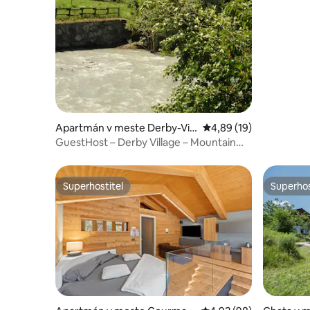
Apartmán v meste Derby-Vill
Priemerné ohodnotenie
4,89 (19)
aret
GuestHost – Derby Village – Mountain
Heaven Flat
Superhostiteľ
Superhos
Superhostiteľ
Superhos