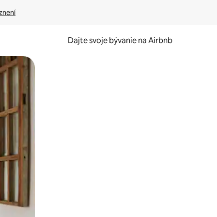
znení
Dajte svoje bývanie na Airbnb
kúmať pomocou dotykových gest či potiahnutia prstom.