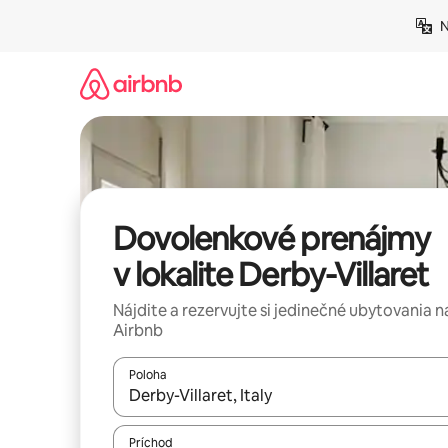
Preskočiť
N
na
obsah.
Dovolenkové prenájmy
v lokalite Derby-Villaret
Nájdite a rezervujte si jedinečné ubytovania n
Airbnb
Poloha
Keď budú výsledky k dispozícii, môžete si ich p
Príchod