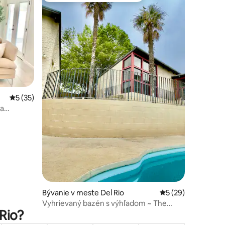
notení: 14
Priemerné ohodnotenie 5 z 5, počet hodnotení: 35
5 (35)
na
Bývanie v meste Del Rio
Priemerné ohodnot
5 (29)
Vyhrievaný bazén s výhľadom ~ The
 Rio?
Lookout At Bryce Canyon