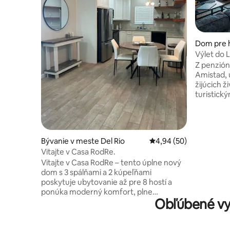
Dom pre h
o
Výlet do L
Z penzión
Amistad, 
žijúcich ž
turistickým o
posteľ, in
internet 
obývacej 
základným
Bývanie v meste Del Rio
Priemerné ohodnotenie
4,94 (50)
sledovani
Vitajte v Casa RodRe.
vyhrieva
Vitajte v Casa RodRe – tento úplne nový
stupňov).
dom s 3 spálňami a 2 kúpeľňami
v tichej 
poskytuje ubytovanie až pre 8 hostí a
parkovací
ponúka moderný komfort, plne
Máte jedn
Obľúbené vy
vybavenú kuchyňu, práčovňu a
druhú ter
parkovanie pre 4 vozidlá. Úplne oplotené
pre rybár
so zadným dvorom ideálnym pre deti a