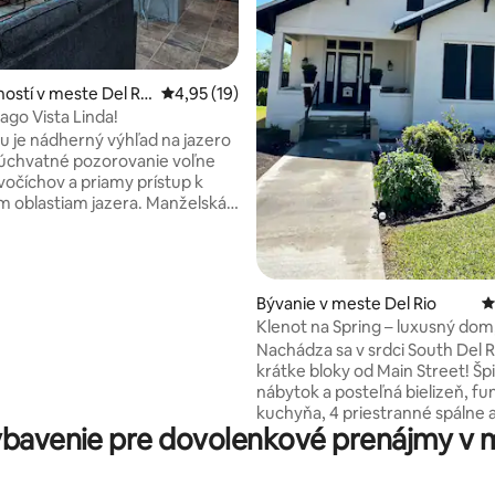
ostí v meste Del Ri
Priemerné ohodnotenie 4,95 z 5, počet hod
4,95 (19)
ago Vista Linda!
u je nádherný výhľad na jazero
úchvatné pozorovanie voľne
ivočíchov a priamy prístup k
blastiam jazera. Manželská
teligentná televízia, rýchly
a dve samostatné postele. V
izbe je kuchyňa so všetkým
 vybavením. Užite si
 4,94 z 5, počet hodnotení: 50
Bývanie v meste Del Rio
P
e západov slnka vo
Klenot na Spring – luxusný dom
nom krytom bazéne (92
Main, 11 lôžok
Nachádza sa v srdci South Del Ri
 Penzión a bazén sa nachádzajú
krátke bloky od Main Street! Šp
slepej uličke s množstvom
nábytok a posteľná bielizeň, f
ch miest pre lode. Zažite pokoj!
kuchyňa, 4 priestranné spálne a
u terasu na východy slnka a
bavenie pre dovolenkové prenájmy v m
vybavené kúpeľne s luxusnými 
asu na západy slnka. Ideálne
Príjemná predná veranda a opl
ov.
zadný dvor na zábavu. Jednodu