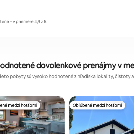
ené – v priemere 4,9 z 5.
 hodnotené dovolenkové prenájmy v mes
tieto pobyty sú vysoko hodnotené z hľadiska lokality, čistoty 
ené medzi hosťami
Obľúbené medzi hosťami
enejšie medzi hosťami
Obľúbené medzi hosťami