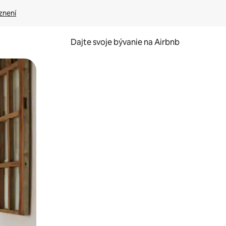
znení
Dajte svoje bývanie na Airbnb
kúmať pomocou dotykových gest či potiahnutia prstom.