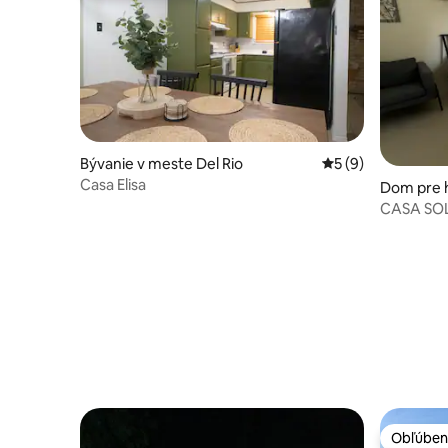
Bývanie v meste Del Rio
Priemerné ohodnot
5 (9)
Casa Elisa
Dom pre h
o
CASA SOL.
Rio
Obľúben
Obľúben