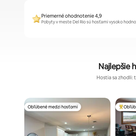
Priemerné ohodnotenie 4,9
Pobyty v meste Del Rio sú hosťami vysoko hodnot
Najlepšie
Hostia sa zhodli: 
Obľúbené medzi hosťami
Obľúb
Obľúbené medzi hosťami
Najobľúb