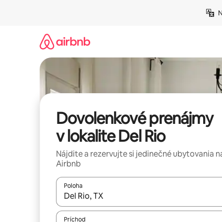
Preskočiť
N
na
obsah.
Dovolenkové prenájmy
v lokalite Del Rio
Nájdite a rezervujte si jedinečné ubytovania n
Airbnb
Poloha
Keď budú výsledky k dispozícii, môžete si ich p
Príchod