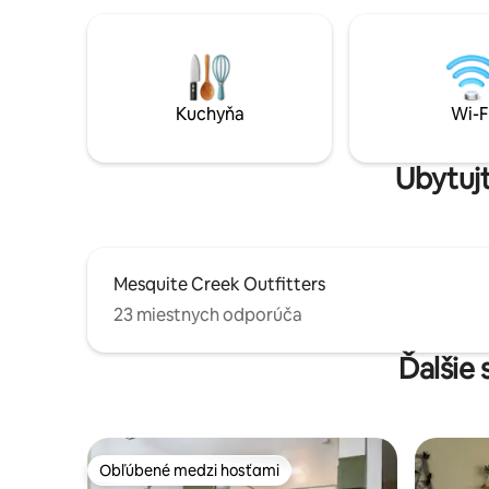
domáce zvieratá, vysokorýchlostné Wi-
Fi. Nachádza sa len 2 minúty od barov,
reštaurácií, obchodov s potravinami v
centre mesta Del Rio, 5 minút od hraníc s
Mexikom, 2 minúty od kultového
vinárstva Val Verde, 15 minút od jazera
Kuchyňa
Wi-F
Amistad. Ideálne pre rodiny, páry alebo
obchodných cestujúcich, ktorí hľadajú
pohodlie a komfort.
Ubytujt
Mesquite Creek Outfitters
23 miestnych odporúča
Ďalšie 
Obľúbené medzi hosťami
Obľúbené medzi hosťami