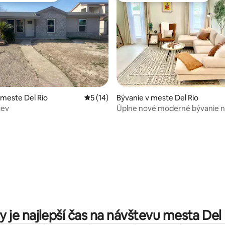
 meste Del Rio
Priemerné ohodnotenie 5 z 5, počet hod
5 (14)
Bývanie v meste Del Rio
šev
Úplne nové moderné bývanie 
divokom západe
4,88 z 5, počet hodnotení: 219
 je najlepší čas na návštevu mesta Del