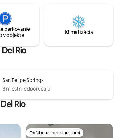
lne sa
á
iac
. Užite si
rístup do
é parkovanie
Klimatizácia
o v objekte
n pár
 Del Rio
San Felipe Springs
3 miestni odporúčajú
 Del Rio
Obľúbené medzi hosťami
Obľúbené medzi hosťami