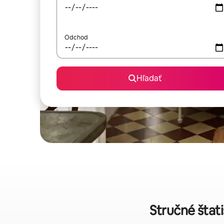
Odchod
Hľadať
Stručné štat