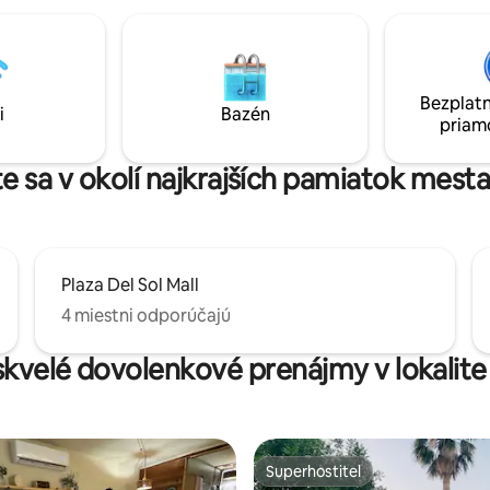
klasický moderný dizajn, pohod
sem zmestia veľké skupiny. Dlh
príjazdová cesta s bránou pre v
vozidiel, lodí a obytných vozidiel
úplné súkromie – budete mať p
Bezplatn
celého domu. Súdy, zábava, reštaurácie,
i
Bazén
priam
knižnica, stravovanie, kostol le
krokov odtiaľto!
e sa v okolí najkrajších pamiatok mesta
Plaza Del Sol Mall
4 miestni odporúčajú
skvelé dovolenkové prenájmy v lokalite
Superhostiteľ
Superhostiteľ