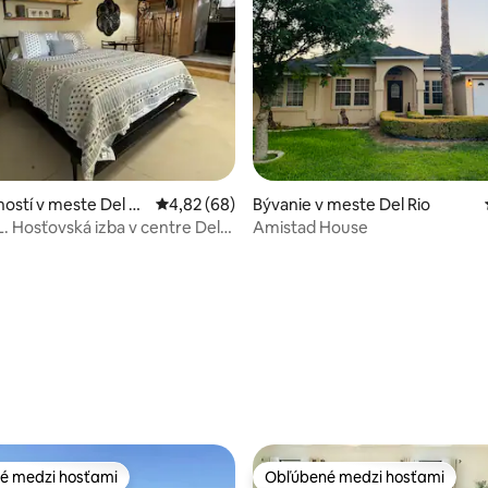
enie 5 z 5, počet hodnotení: 9
ostí v meste Del Ri
Priemerné ohodnotenie 4,82 z 5, počet hodn
4,82 (68)
Bývanie v meste Del Rio
 Hosťovská izba v centre Del
Amistad House
é medzi hosťami
Obľúbené medzi hosťami
é medzi hosťami
Obľúbené medzi hosťami