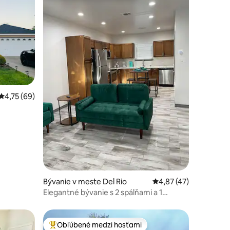
otení: 68
Priemerné ohodnotenie 4,75 z 5, počet hodnotení: 69
4,75 (69)
Bývanie v meste Del Rio
Priemerné ohodnoteni
4,87 (47)
Elegantné bývanie s 2 spálňami a 1
kúpeľňou
Obľúbené medzi hosťami
Najobľúbenejšie medzi hosťami