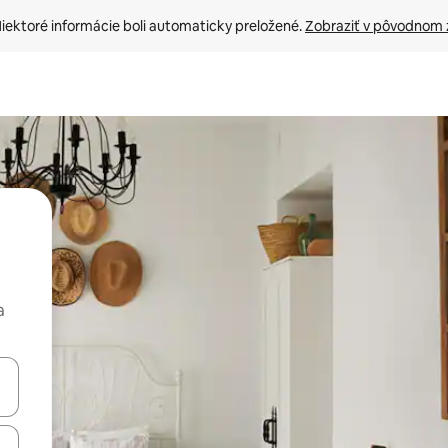
iektoré informácie boli automaticky preložené. 
Zobraziť v pôvodnom 
a
rechádzať pomocou klávesov so šípkami nahor a nadol alebo ich pres