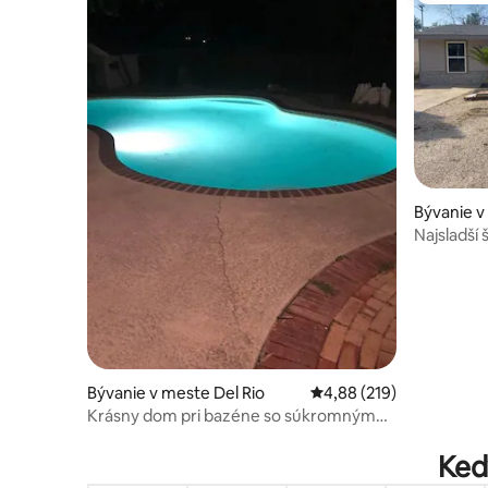
Bývanie v
Najsladší 
Bývanie v meste Del Rio
Priemerné ohodnotenie 
4,88 (219)
Krásny dom pri bazéne so súkromným
plotom!
Kedy