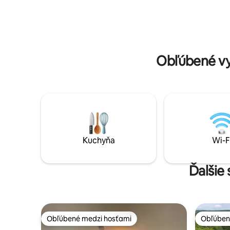
poschodiach sú prístupné len úzkymi
uteráky a 
schodmi.
asi 2 km 
centra me
Obľúbené vy
Kuchyňa
Wi-F
Ďalšie
Obľúbené medzi hosťami
Obľúben
Obľúbené medzi hosťami
Obľúben