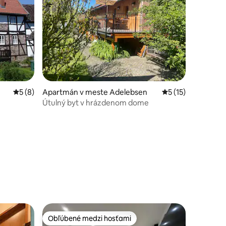
otení: 20
Priemerné ohodnotenie 5 z 5, počet hodnotení: 8
5 (8)
Apartmán v meste Adelebsen
Priemerné ohodnot
5 (15)
Útulný byt v hrázdenom dome
Obľúbené medzi hosťami
Obľúbené medzi hosťami