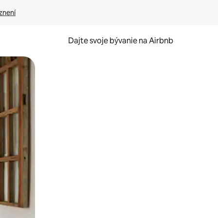
znení
Dajte svoje bývanie na Airbnb
kúmať pomocou dotykových gest či potiahnutia prstom.