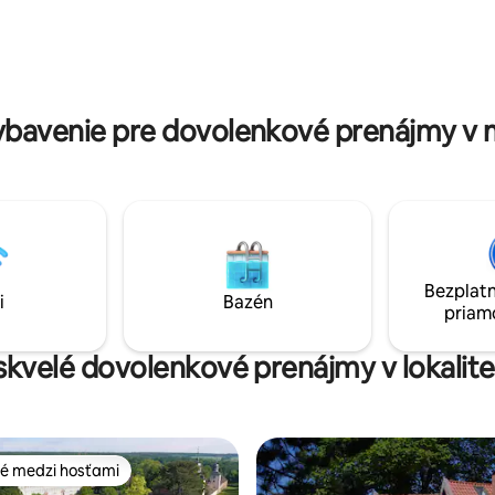
uhlíkovú neutralitu.
sušič vlasov. Izba je vzdialená
a 40 metrov od Weserradweg a
sta.
bavenie pre dovolenkové prenájmy v 
Bezplatn
i
Bazén
priam
 skvelé dovolenkové prenájmy v lokalite
é medzi hosťami
é medzi hosťami