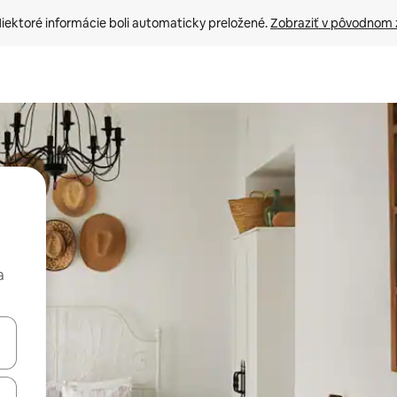
iektoré informácie boli automaticky preložené. 
Zobraziť v pôvodnom 
a
rechádzať pomocou klávesov so šípkami nahor a nadol alebo ich pres