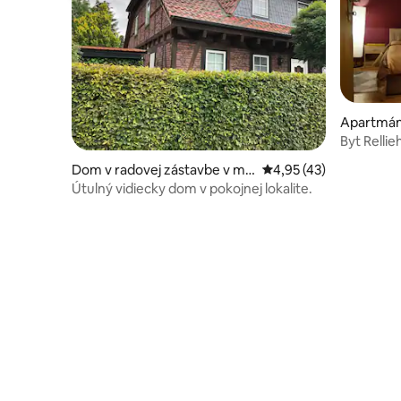
Apartmán
Byt Relli
Dom v radovej zástavbe v me
Priemerné ohodnotenie
4,95 (43)
ste Moringen
Útulný vidiecky dom v pokojnej lokalite.