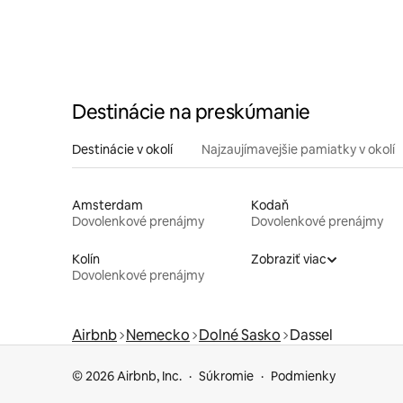
Destinácie na preskúmanie
Destinácie v okolí
Najzaujímavejšie pamiatky v okolí
Amsterdam
Kodaň
Dovolenkové prenájmy
Dovolenkové prenájmy
Kolín
Zobraziť viac
Dovolenkové prenájmy
Airbnb
Nemecko
Dolné Sasko
Dassel
© 2026 Airbnb, Inc.
Súkromie
Podmienky