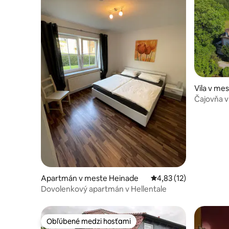
Vila v me
Čajovňa 
kultúrneh
Apartmán v meste Heinade
Priemerné ohodnotenie
4,83 (12)
Dovolenkový apartmán v Hellentale
Obľúbené medzi hosťami
Obľúbené medzi hosťami