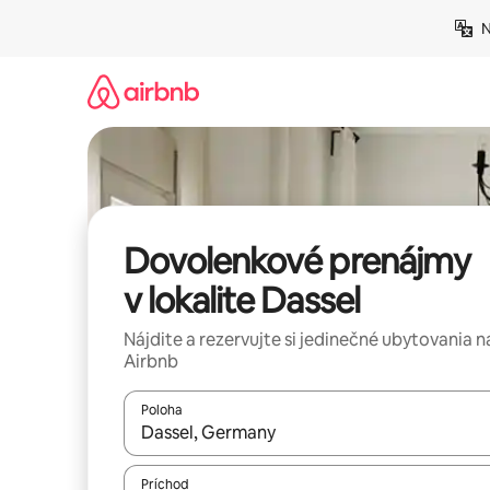
Preskočiť
N
na
obsah.
Dovolenkové prenájmy
v lokalite Dassel
Nájdite a rezervujte si jedinečné ubytovania n
Airbnb
Poloha
Keď budú výsledky k dispozícii, môžete si ich p
Príchod