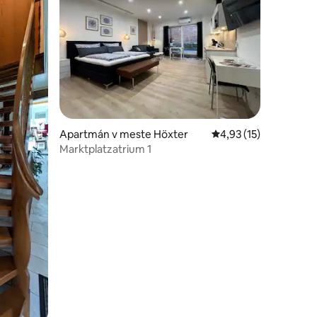
notení: 21
Apartmán v meste Höxter
Priemerné ohodnoteni
4,93 (15)
Marktplatzatrium 1