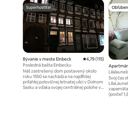
Superhostiteľ
Obľúben
Superhostiteľ
Obľúben
Bývanie v meste Einbeck
Priemerné ohodnotenie 
4,79 (115)
Posledná bašta Einbecku
Apartmán
Náš zastrešený dom postavený okolo
Lilalaune
roku 1550 sa nachádza na najdlhšej
Svoj čas 
priľahlej polovičnej letnatej ulici v Dolnom
LilaLaune
Sasku a vďaka svojej centrálnej polohe v
zapamäta
centre mesta sa všetky pamiatky
(posteľ 1,80×2 m),
dostanete do niekoľkých minút pešo bez
kuchyňou 
akéhokoľvek úsilia. Útulný dom je
pohovku (
okamžite viditeľný, je veľmi vhodný pre
samostat
rodiny s deťmi a naša efektívna správa
terasu. Pr
objektov je vždy k dispozícii. Má tri
Fi. Kúpeľ
poschodia a spálne na horných
uterákov.