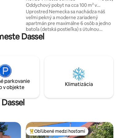
Oddychový pobyt na cca 100 m² v
idylickej lokalite
Uprostred Nemecka sa nachádza náš
veľmi pekný a moderne zariadený
apartmán pre maximálne 6 osôb a jedno
batoľa (detská postieľka) s útulnou
meste Dassel
krytou terasou. V idylickej malej dedinke
Barlissen medzi Göttingenom, Hannom
Mündenom a Kasselom. Všetko je veľmi
rýchlo dostupné autom a 5 minút od
križovatky s diaľnicou Drammetal. Veľmi
odporúčané pre rodiny, priateľov,
kolegov z práce a remeselníkov, u nás sú
vítaní všetci :) Auto je výhodou!
é parkovanie
Klimatizácia
o v objekte
 Dassel
Obľúbené medzi hosťami
Najobľúbenejšie medzi hosťami