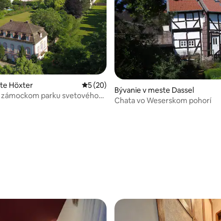
ste Höxter
Priemerné ohodnotenie 5 z 5, počet hodn
5 (20)
Bývanie v meste Dassel
v zámockom parku svetového
Chata vo Weserskom pohorí
o dedičstva Corvey
 4,83 z 5, počet hodnotení: 12