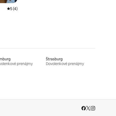
Priemerné ohodnotenie 5 z 5, počet hodnotení: 4
5 (4)
mburg
Štrasburg
volenkové prenájmy
Dovolenkové prenájmy