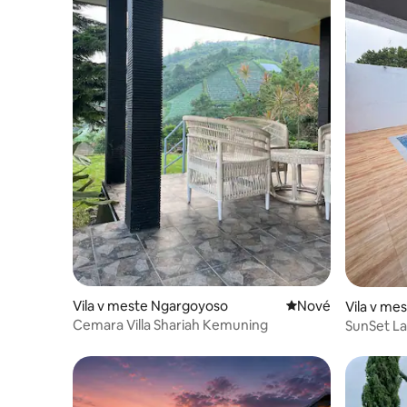
Vila v meste Ngargoyoso
Nové ubytovanie
Nové
Vila v me
Cemara Villa Shariah Kemuning
SunSet La