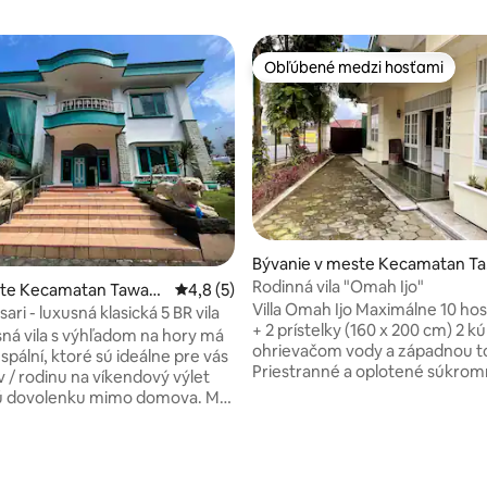
Obľúbené medzi hosťami
Obľúbené medzi hosťami
Bývanie v meste Kecamatan T
angmangu
Rodinná vila "Omah Ijo"
ie 4,5 z 5, počet hodnotení: 8
este Kecamatan Tawan
Priemerné ohodnotenie 4,8 z 5, počet ho
4,8 (5)
Villa Omah Ijo Maximálne 10 hostí 3 lôžka
sari - luxusná klasická 5 BR vila
+ 2 prístelky (160 x 200 cm) 2 kúpeľne s
sná vila s výhľadom na hory má
ohrievačom vody a západnou t
spální, ktoré sú ideálne pre vás
Priestranné a oplotené súkro
v / rodinu na víkendový výlet
parkovisko (až pre 4 autá) Zaujímavé
hú dovolenku mimo domova. Má
miesta: – Vodopád Grojogan S
estranné vnútorné aj vonkajšie
(8 minút) – Turistický park Ba
, ideálne na veľa zábavných
4 km (8 minút) – Zábavný park
dení. Vila Singosari s
Tawangmangu 5 km (12 minút) 
+/- 600 m ² sa nachádza v