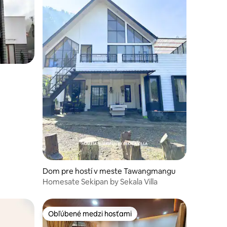
Dom pre hostí v meste Tawangmangu
Homesate Sekipan by Sekala Villa
Obľúbené medzi hosťami
Obľúbené medzi hosťami