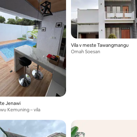
Vila v meste Tawangmangu
Omah Soesan
ste Jenawi
wu Kemuning – vila