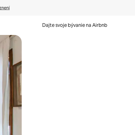
znení
Dajte svoje bývanie na Airbnb
kúmať pomocou dotykových gest či potiahnutia prstom.