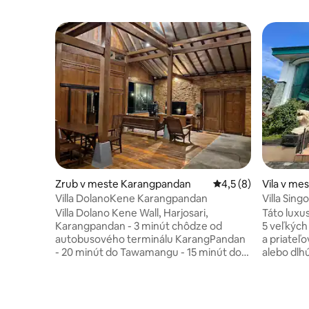
Zrub v meste Karangpandan
Priemerné ohodnoten
4,5 (8)
Vila v m
gmangu
Villa DolanoKene Karangpandan
Villa Singo
Villa Dolano Kene Wall, Harjosari,
Táto luxu
Karangpandan - 3 minút chôdze od
5 veľkých 
autobusového terminálu KarangPandan
a priateľo
- 20 minút do Tawamangu - 15 minút do
alebo dl
Kemuningu Vybavenie: - 3 lôžkové izby
veľmi pri
(kapacita12-15org) -1 vnútorné WC + 2
priestory
vonkajšie WC -HotWater- Wi-Fi - Jacuzzi
aktivít a zhromaž
-Karaoke - miesto na grilovanie -
rozlohou 