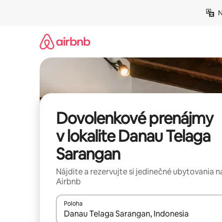
Preskočiť
N
na
obsah.
Dovolenkové prenájmy
v lokalite Danau Telaga
Sarangan
Nájdite a rezervujte si jedinečné ubytovania n
Airbnb
Poloha
Keď budú výsledky k dispozícii, môžete si ich p