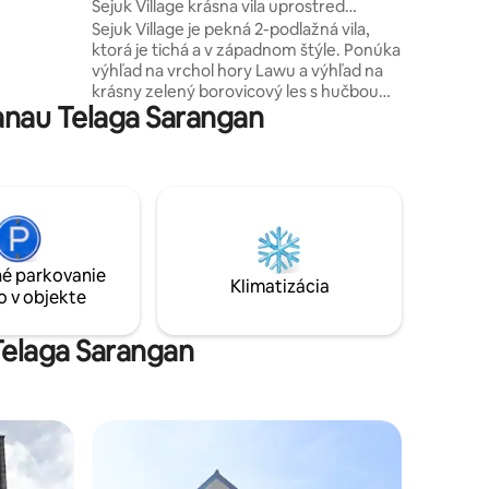
mangu
Sejuk Village krásna vila uprostred
pád
borovicového lesa
Sejuk Village je pekná 2-podlažná vila,
o Madirda
ktorá je tichá a v západnom štýle. Ponúka
10 km (23
výhľad na vrchol hory Lawu a výhľad na
0 minút) –
krásny zelený borovicový les s hučbou
út)
nau Telaga Sarangan
rieky. Vila s vybavením: 4 spálne. 4
kúpeľne s teplou vodou, priestranná
obývacia izba na prízemí a horné
poschodia s rôznymi výhľadmi Plne
vybavená kuchyňa s mikrovlnnou rúrou,
chladničkou na grilovanie – Miestnosť pre
vodiča Drevené parketové podlahy 3
terasy a altánky
é parkovanie
Klimatizácia
o v objekte
Telaga Sarangan