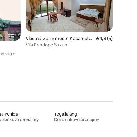
Vlastná izba v meste Kecamata
Priemerné ohodnote
4,8 (5)
n Ngargoyoso
Vila Pendopo Sukuh
á vila na
sa Penida
Tegallalang
volenkové prenájmy
Dovolenkové prenájmy