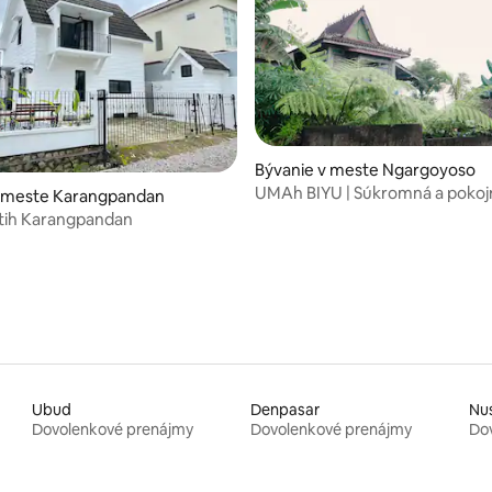
Bývanie v meste Ngargoyoso
UMAh BIYU | Súkromná a pokojn
v meste Karangpandan
úpätí hory Lawu
Fatih Karangpandan
Ubud
Denpasar
Nu
Dovolenkové prenájmy
Dovolenkové prenájmy
Do