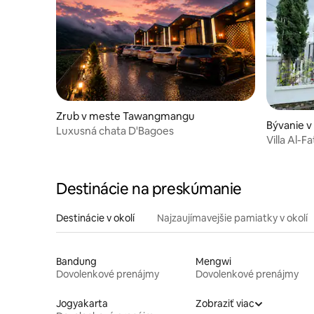
Zrub v meste Tawangmangu
Bývanie 
Luxusná chata D'Bagoes
Villa Al-
Destinácie na preskúmanie
Destinácie v okolí
Najzaujímavejšie pamiatky v okolí
Bandung
Mengwi
Dovolenkové prenájmy
Dovolenkové prenájmy
Jogyakarta
Zobraziť viac