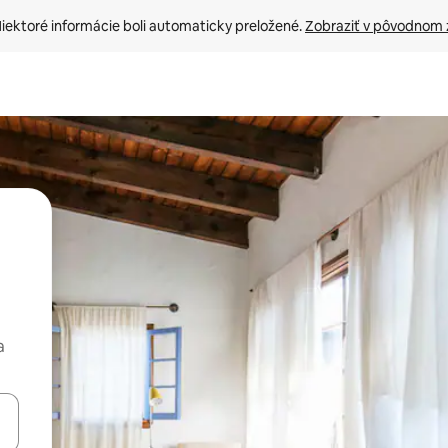
iektoré informácie boli automaticky preložené. 
Zobraziť v pôvodnom 
a
rechádzať pomocou klávesov so šípkami nahor a nadol alebo ich pres