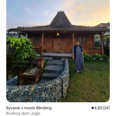
Bývanie v meste Blimbing
Priemerné oho
4,83 (24)
Rodinný dom Joglo