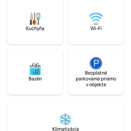
vody, obývacia izba s inteligentnou
Malang. Oslovte naše IG na
televíziou a karaoke a ďalšie Naša
používateľské meno
strecha bude najlepším miestom na
trávenie drahocenného času s rodinou a
priateľmi. Dajte nám vedieť, čo
potrebujete pre svoj najlepší zážitok.
Kuchyňa
Wi-Fi
Bezplatné
Bazén
parkovanie priamo
v objekte
Klimatizácia