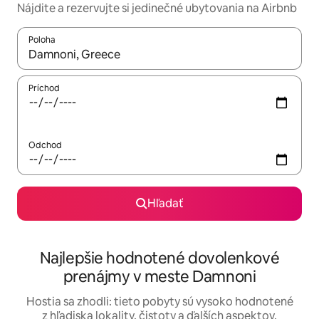
Nájdite a rezervujte si jedinečné ubytovania na Airbnb
Poloha
Keď budú výsledky k dispozícii, môžete si ich prechádzať pom
Príchod
Odchod
Hľadať
Najlepšie hodnotené dovolenkové
prenájmy v meste Damnoni
Hostia sa zhodli: tieto pobyty sú vysoko hodnotené
z hľadiska lokality, čistoty a ďalších aspektov.