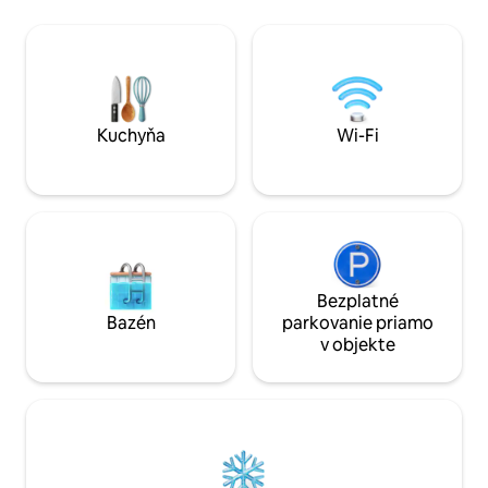
vrátane renomovaných pláží a
aby ste si dopriali
tradičných miestnych taverien. Či už
zároveň si vychutn
hľadáte dobrodružstvo alebo pokojný
Bazén je útočiskom
pobyt, Villa Meraki ponúka dokonalú
ponúka dostatok p
rovnováhu. Zažite južanský život v tejto
a nasávanie stred
luxusnej vile.
pozorovanie krás
Kuchyňa
Wi-Fi
Bezplatné
Bazén
parkovanie priamo
v objekte