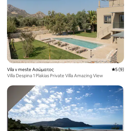
Vila v meste Ασώματος
Priemerné
5 (9)
Villa Despina 1 Plakias Private Villa Amazing View