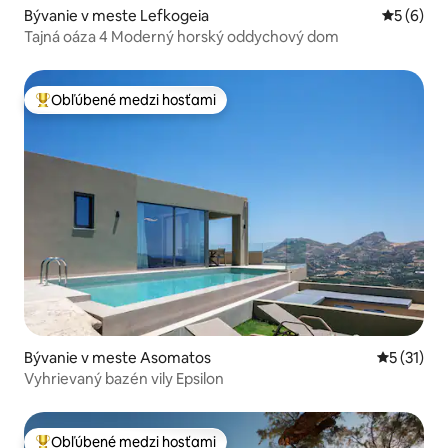
Bývanie v meste Lefkogeia
Priemerné
5 (6)
Tajná oáza 4 Moderný horský oddychový dom
Obľúbené medzi hosťami
Najobľúbenejšie medzi hosťami
Bývanie v meste Asomatos
Priemerné
5 (31)
Vyhrievaný bazén vily Epsilon
Obľúbené medzi hosťami