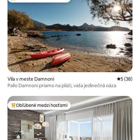
Najobľúbenejšie medzi hosťami
Vila v meste Damnoni
Priemerné 
5 (38)
Palio Damnoni priamo na pláži, vaša jedinečná oáza
Obľúbené medzi hosťami
Najobľúbenejšie medzi hosťami