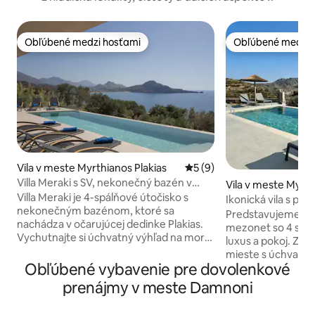
Obľúbené medzi hosťami
Obľúbené medzi 
Obľúbené medzi hosťami
Obľúbené medzi 
Vila v meste Myrthianos Plakias
Priemerné ohodnotenie 5 z
5 (9)
Villa Meraki s SV, nekonečný bazén v
Vila v meste Myrth
blízkosti pláže Souda
Villa Meraki je 4-spálňové útočisko s
Ikonická vila s p
nekonečným bazénom, ktoré sa
výhľadom
Predstavujeme o
nachádza v očarujúcej dedinke Plakias.
mezonet so 4 spál
Vychutnajte si úchvatný výhľad na more
luxus a pokoj. Za
a zároveň relaxujte v priestrannom
mieste s úchvatn
vonkajšom priestore, ktorý je ideálny na
Obľúbené vybavenie pre dovolenkové
výhľadom na maje
opaľovanie a stolovanie. Vila má ideálnu
more Plakias. Keď v
prenájmy v meste Damnoni
polohu v blízkosti niektorých z
bohatý súkromný 
najobľúbenejších destinácií Kréty
metrov štvorcovýc