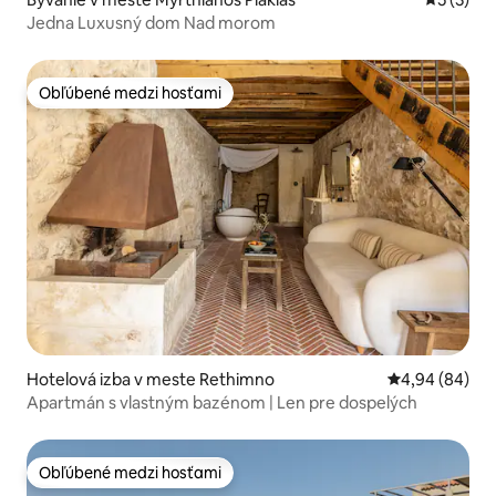
Jedna Luxusný dom Nad morom
Obľúbené medzi hosťami
Obľúbené medzi hosťami
Hotelová izba v meste Rethimno
Priemerné oho
4,94 (84)
Apartmán s vlastným bazénom | Len pre dospelých
Obľúbené medzi hosťami
Obľúbené medzi hosťami