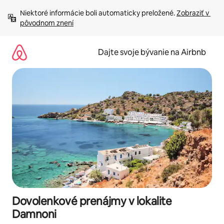
Preskočiť
Niektoré informácie boli automaticky preložené. 
Zobraziť v 
na
pôvodnom znení
obsah.
Dajte svoje bývanie na Airbnb
Dovolenkové prenájmy v lokalite
Damnoni