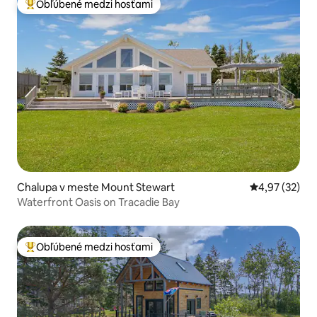
Obľúbené medzi hosťami
Najobľúbenejšie medzi hosťami
Chalupa v meste Mount Stewart
Priemerné oho
4,97 (32)
Waterfront Oasis on Tracadie Bay
Obľúbené medzi hosťami
Najobľúbenejšie medzi hosťami