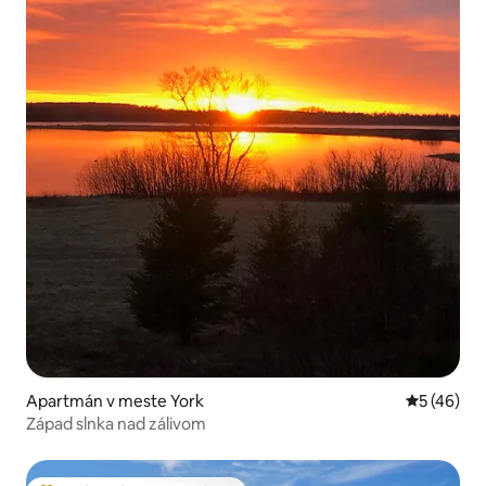
Apartmán v meste York
Priemerné 
5 (46)
Západ slnka nad zálivom