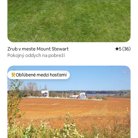
Zrub v meste Mount Stewart
Priemerné 
5 (36)
Pokojný oddych na pobreží
Obľúbené medzi hosťami
Najobľúbenejšie medzi hosťami