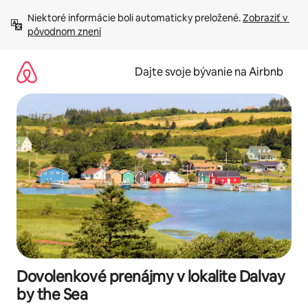
Preskočiť
Niektoré informácie boli automaticky preložené. 
Zobraziť v 
na
pôvodnom znení
obsah.
Dajte svoje bývanie na Airbnb
Dovolenkové prenájmy v lokalite Dalvay
by the Sea