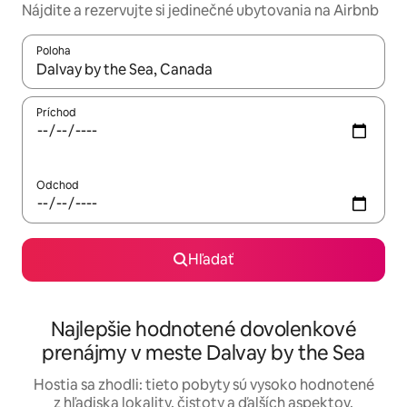
Nájdite a rezervujte si jedinečné ubytovania na Airbnb
Poloha
Keď budú výsledky k dispozícii, môžete si ich prechádzať pom
Príchod
Odchod
Hľadať
Najlepšie hodnotené dovolenkové
prenájmy v meste Dalvay by the Sea
Hostia sa zhodli: tieto pobyty sú vysoko hodnotené
z hľadiska lokality, čistoty a ďalších aspektov.