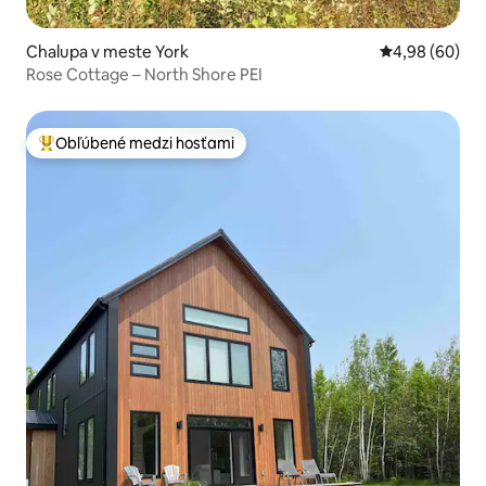
Chalupa v meste York
Priemerné oho
4,98 (60)
Rose Cottage – North Shore PEI
Obľúbené medzi hosťami
Najobľúbenejšie medzi hosťami