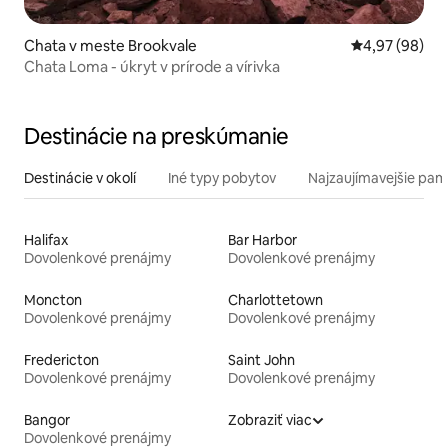
Chata v meste Brookvale
Priemerné oho
4,97 (98)
Chata Loma - úkryt v prírode a vírivka
Destinácie na preskúmanie
Destinácie v okolí
Iné typy pobytov
Najzaujímavejšie pami
Halifax
Bar Harbor
Dovolenkové prenájmy
Dovolenkové prenájmy
Moncton
Charlottetown
Dovolenkové prenájmy
Dovolenkové prenájmy
Fredericton
Saint John
Dovolenkové prenájmy
Dovolenkové prenájmy
Bangor
Zobraziť viac
Dovolenkové prenájmy