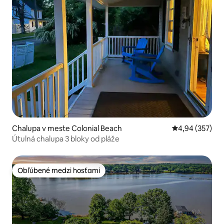
Chalupa v meste Colonial Beach
Priemerné ohod
4,94 (357)
Útulná chalupa 3 bloky od pláže
Obľúbené medzi hosťami
Obľúbené medzi hosťami