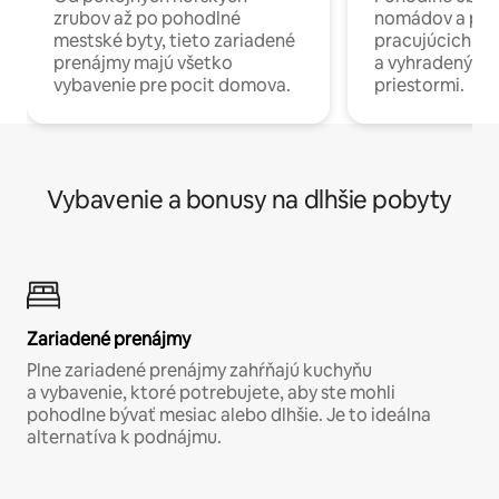
zrubov až po pohodlné
nomádov a pro
mestské byty, tieto zariadené
pracujúcich na 
prenájmy majú všetko
a vyhradenými
vybavenie pre pocit domova.
priestormi.
Vybavenie a bonusy na dlhšie pobyty
Zariadené prenájmy
Plne zariadené prenájmy zahŕňajú kuchyňu
a vybavenie, ktoré potrebujete, aby ste mohli
pohodlne bývať mesiac alebo dlhšie. Je to ideálna
alternatíva k podnájmu.