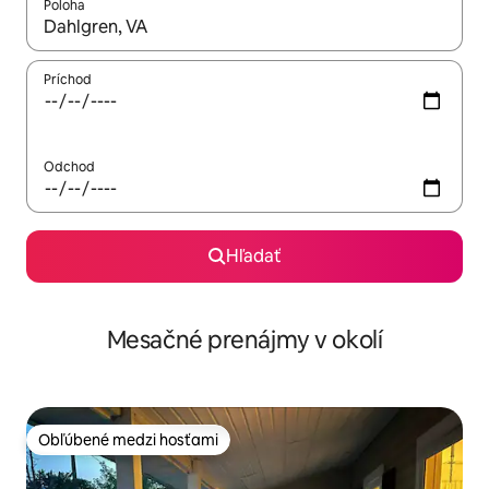
Poloha
Keď budú výsledky k dispozícii, môžete si ich prechádzať pom
Príchod
Odchod
Hľadať
Mesačné prenájmy v okolí
Obľúbené medzi hosťami
Obľúbené medzi hosťami