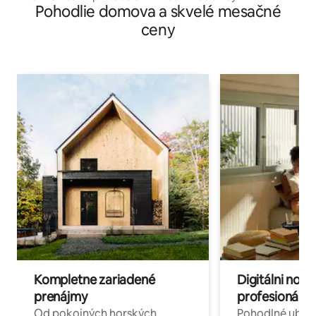
Pohodlie domova a skvelé mesačné
ceny
Kompletne zariadené
Digitálni nomá
prenájmy
profesionáli 
Od pokojných horských
Pohodlné ubyto