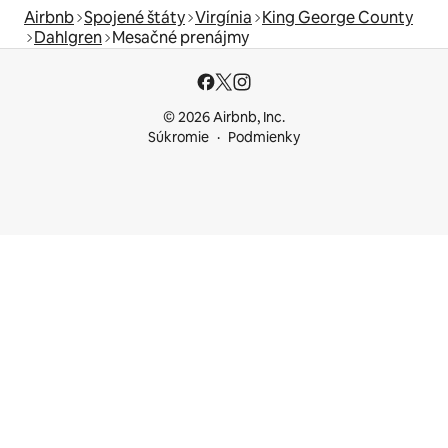
Airbnb
Spojené štáty
Virgínia
King George County
Dahlgren
Mesačné prenájmy
© 2026 Airbnb, Inc.
Súkromie
Podmienky