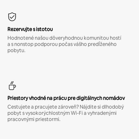
Rezervujte s istotou
Hodnotené našou dôveryhodnou komunitou hostí
a s nonstop podporou počas vášho predĺženého
pobytu.
Priestory vhodné na prácu pre digitálnych nomádov
Cestujete a pracujete zároveň? Nájdite si dlhodobý
pobyt s vysokorýchlostným Wi-Fi a vyhradenými
pracovnými priestormi.