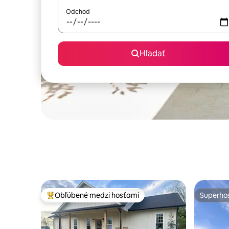
Odchod
Hľadať
Obľúbené medzi hosťami
Superhos
Najobľúbenejšie medzi hosťami
Superhos