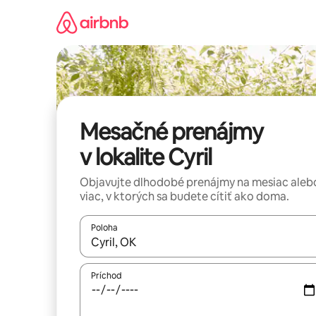
Preskočiť
na
obsah.
Mesačné prenájmy
v lokalite Cyril
Objavujte dlhodobé prenájmy na mesiac aleb
viac, v ktorých sa budete cítiť ako doma.
Poloha
Keď budú výsledky k dispozícii, môžete si ich p
Príchod