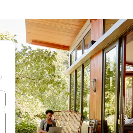
o
rechádzať pomocou klávesov so šípkami nahor a nadol alebo ich pres