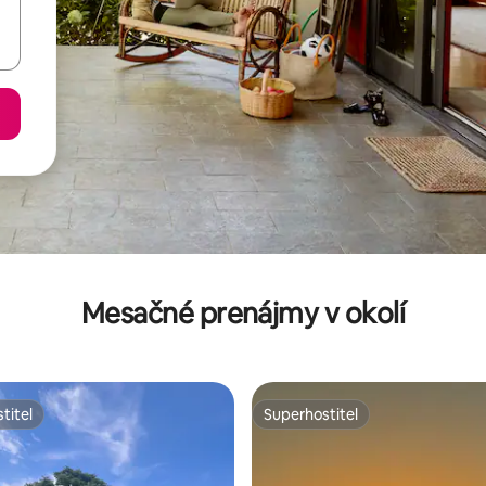
Mesačné prenájmy v okolí
titeľ
Superhostiteľ
titeľ
Superhostiteľ