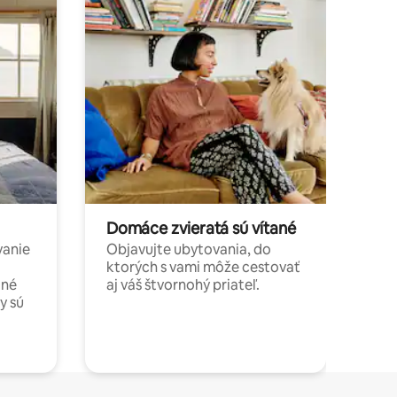
Domáce zvieratá sú vítané
vanie
Objavujte ubytovania, do
ktorých s vami môže cestovať
jné
aj váš štvornohý priateľ.
y sú