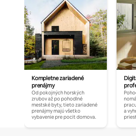
Kompletne zariadené
Digit
prenájmy
prof
Od pokojných horských
Pohod
zrubov až po pohodlné
nomá
mestské byty, tieto zariadené
pracu
prenájmy majú všetko
a vy
vybavenie pre pocit domova.
pries