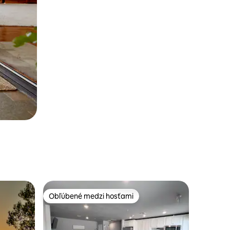
Obľúbené medzi hosťami
Obľúbené medzi hosťami