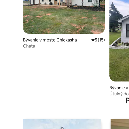
Bývanie v meste Chickasha
Priemerné ohodnote
5 (15)
Chata
Bývanie v
Útulný do
Lawtonu 