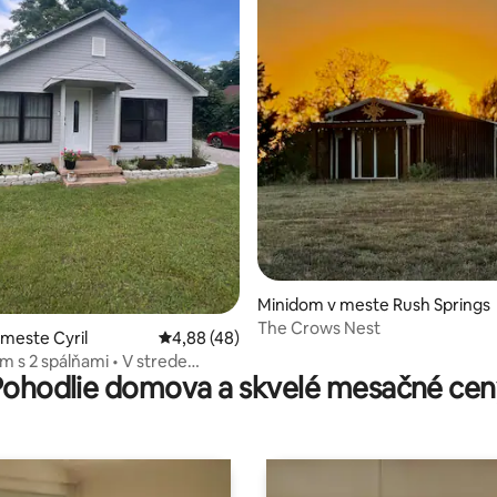
nie 5 z 5, počet hodnotení: 15
Minidom v meste Rush Springs
The Crows Nest
 meste Cyril
Priemerné ohodnotenie 4,88 z 5, počet hod
4,88 (48)
m s 2 spálňami • V strede
Pohodlie domova a skvelé mesačné cen
a Chickashy