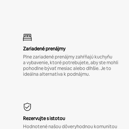
Zariadené prenájmy
Plne zariadené prenájmy zahŕňajú kuchyňu
a vybavenie, ktoré potrebujete, aby ste mohli
pohodlne bývať mesiac alebo dlhšie. Je to
ideálna alternatíva k podnájmu.
Rezervujte s istotou
Hodnotené našou dôveryhodnou komunitou