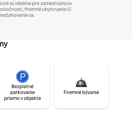
toré sú ideálne pre zamestnancov
poločností, firemné ubytovanie či
resťahovanie sa.
my
Bezplatné
parkovanie
Firemné bývanie
priamo v objekte