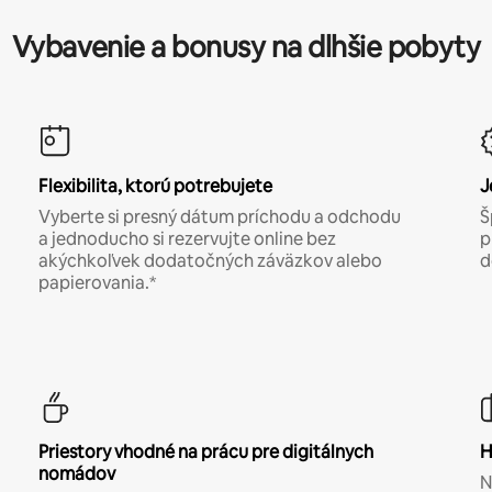
Vybavenie a bonusy na dlhšie pobyty
Flexibilita, ktorú potrebujete
J
Vyberte si presný dátum príchodu a odchodu
Š
a jednoducho si rezervujte online bez
p
akýchkoľvek dodatočných záväzkov alebo
d
papierovania.*
Priestory vhodné na prácu pre digitálnych
H
nomádov
N