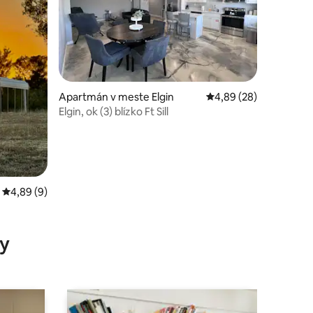
Apartmán v meste Elgin
Priemerné ohodnotenie
4,89 (28)
Elgin, ok (3) blízko Ft Sill
Priemerné ohodnotenie 4,89 z 5, počet hodnotení: 9
4,89 (9)
notení: 48
y