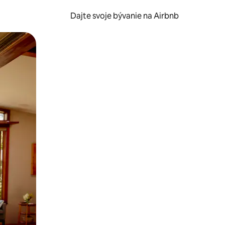
Dajte svoje bývanie na Airbnb
kúmať pomocou dotykových gest či potiahnutia prstom.