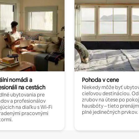
álni nomádi a
Pohoda v cene
esionáli na cestách
Niekedy môže byť ubyto
cieľovou destináciou. Od
lné ubytovania pre
zrubov na útese po poko
dov a profesionálov
hausbóty – tieto prenájm
júcich na diaľku s Wi-Fi
plné jedinečných prvkov.
hradenými pracovnými
tormi.