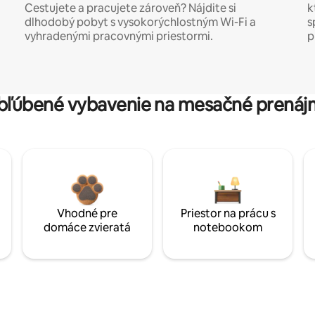
Cestujete a pracujete zároveň? Nájdite si
k
dlhodobý pobyt s vysokorýchlostným Wi-Fi a
s
vyhradenými pracovnými priestormi.
p
bľúbené vybavenie na mesačné prenáj
Vhodné pre
Priestor na prácu s
domáce zvieratá
notebookom