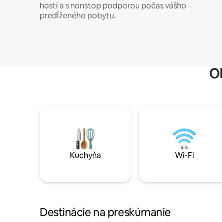
hostí a s nonstop podporou počas vášho
predĺženého pobytu.
O
Kuchyňa
Wi-Fi
Destinácie na preskúmanie