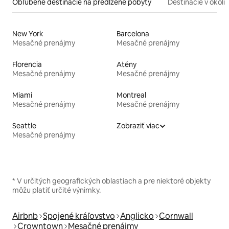
Obľúbené destinácie na predĺžené pobyty
Destinácie v okolí
New York
Barcelona
Mesačné prenájmy
Mesačné prenájmy
Florencia
Atény
Mesačné prenájmy
Mesačné prenájmy
Miami
Montreal
Mesačné prenájmy
Mesačné prenájmy
Seattle
Zobraziť viac
Mesačné prenájmy
* V určitých geografických oblastiach a pre niektoré objekty
môžu platiť určité výnimky.
Airbnb
Spojené kráľovstvo
Anglicko
Cornwall
Crowntown
Mesačné prenájmy