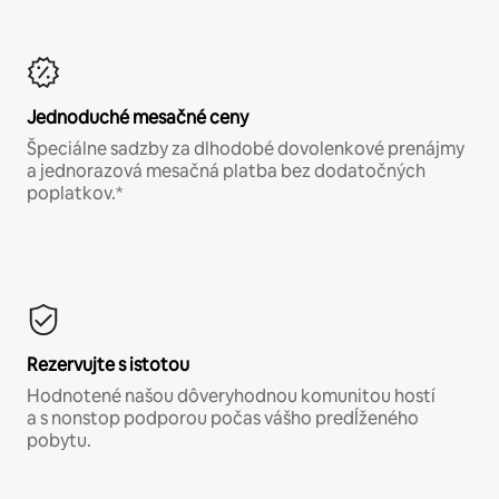
Jednoduché mesačné ceny
Špeciálne sadzby za dlhodobé dovolenkové prenájmy
a jednorazová mesačná platba bez dodatočných
poplatkov.*
Rezervujte s istotou
Hodnotené našou dôveryhodnou komunitou hostí
a s nonstop podporou počas vášho predĺženého
pobytu.