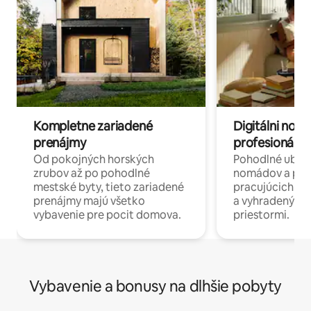
Kompletne zariadené
Digitálni nomá
prenájmy
profesionáli 
Od pokojných horských
Pohodlné ubyto
zrubov až po pohodlné
nomádov a pro
mestské byty, tieto zariadené
pracujúcich na 
prenájmy majú všetko
a vyhradenými
vybavenie pre pocit domova.
priestormi.
Vybavenie a bonusy na dlhšie pobyty