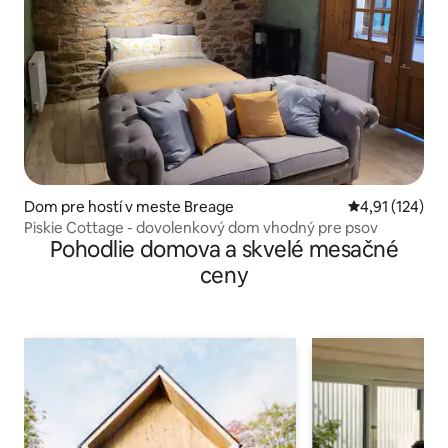
Dom pre hostí v meste Breage
Priemerné oho
4,91 (124)
Piskie Cottage - dovolenkový dom vhodný pre psov
Pohodlie domova a skvelé mesačné
ceny