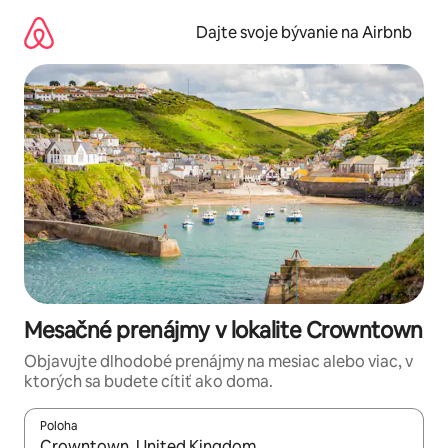
Preskočiť
na
Dajte svoje bývanie na Airbnb
obsah.
Mesačné prenájmy v lokalite Crowntown
Objavujte dlhodobé prenájmy na mesiac alebo viac, v
ktorých sa budete cítiť ako doma.
Poloha
Keď budú výsledky k dispozícii, môžete si ich prechádzať pom