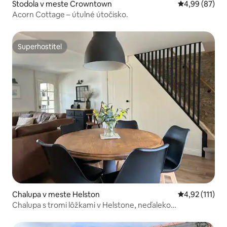
Stodola v meste Crowntown
Priemerné oho
4,99 (87)
Acorn Cottage – útulné útočisko.
Superhostiteľ
Superhostiteľ
Chalupa v meste Helston
Priemerné oho
4,92 (111)
Chalupa s tromi lôžkami v Helstone, neďaleko
Porthlevenu