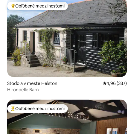
Obľúbené medzi hosťami
Najobľúbenejšie medzi hosťami
Stodola v meste Helston
Priemerné ohod
4,96 (337)
Hirondelle Barn
Obľúbené medzi hosťami
Najobľúbenejšie medzi hosťami