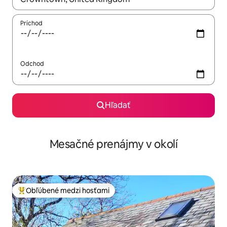
Príchod
Odchod
Hľadať
Mesačné prenájmy v okolí
Obľúbené medzi hosťami
Najobľúbenejšie medzi hosťami