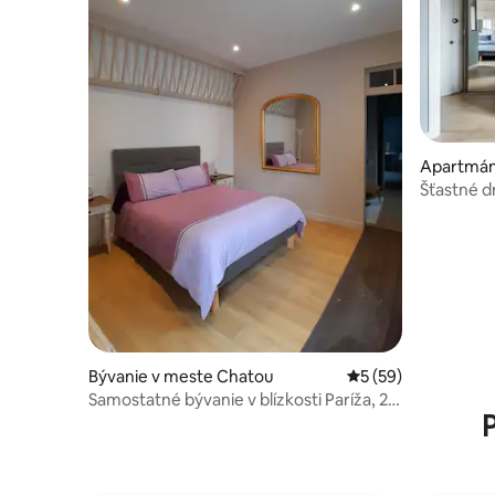
Apartmán
ur-Seine
Šťastné dn
Bývanie v meste Chatou
Priemerné ohodnote
5 (59)
Samostatné bývanie v blízkosti Paríža, 20
minút vlakom