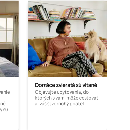
Domáce zvieratá sú vítané
vanie
Objavujte ubytovania, do
ktorých s vami môže cestovať
jné
aj váš štvornohý priateľ.
y sú