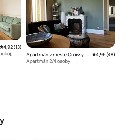
tení: 291
Priemerné ohodnotenie 4,92 z 5, počet hodnotení: 13
4,92 (13)
pokoj,
Apartmán v meste Croissy-s
Priemerné ohodnotenie
4,96 (48)
ur-Seine
Apartmán 2/4 osoby
y