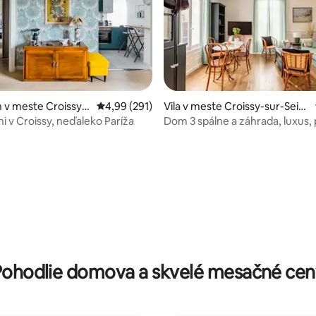
 v meste Croissy-s
Priemerné ohodnotenie 4,99 z 5, počet hodno
4,99 (291)
Vila v meste Croissy-sur-Sein
e
i v Croissy, neďaleko Paríža
Dom 3 spálne a záhrada, luxus, 
obchody/RER
nie 5 z 5, počet hodnotení: 59
Pohodlie domova a skvelé mesačné cen