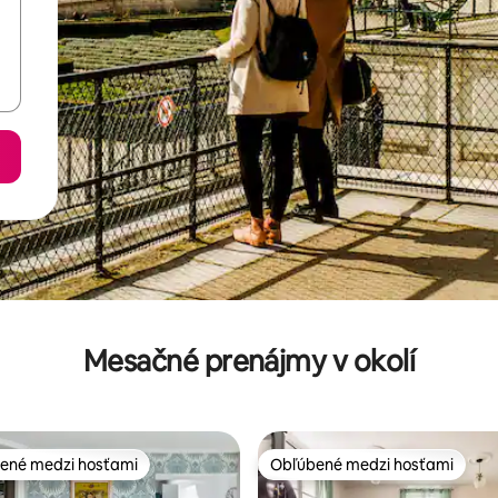
Mesačné prenájmy v okolí
ené medzi hosťami
Obľúbené medzi hosťami
enejšie medzi hosťami
Obľúbené medzi hosťami