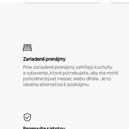
Zariadené prenájmy
Plne zariadené prenájmy zahŕňajú kuchyňu
a vybavenie, ktoré potrebujete, aby ste mohli
pohodlne bývať mesiac alebo dlhšie. Je to
ideálna alternatíva k podnájmu.
Rezervujte s istotou