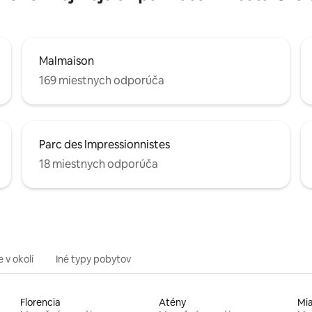
Malmaison
169 miestnych odporúča
Parc des Impressionnistes
18 miestnych odporúča
 v okolí
Iné typy pobytov
Florencia
Atény
Mi