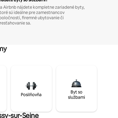
a Airbnb nájdete kompletne zariadené byty,
toré sú ideálne pre zamestnancov
poločností, firemné ubytovanie či
resťahovanie sa.
my
Byt so
Posilňovňa
službami
ssy-sur-Seine