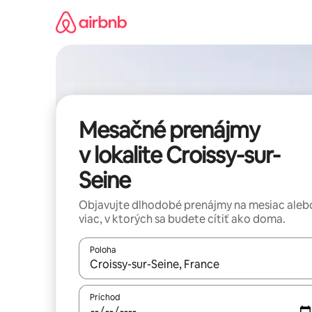
Preskočiť
na
obsah.
Mesačné prenájmy
v lokalite Croissy-sur-
Seine
Objavujte dlhodobé prenájmy na mesiac aleb
viac, v ktorých sa budete cítiť ako doma.
Poloha
Keď budú výsledky k dispozícii, môžete si ich p
Príchod