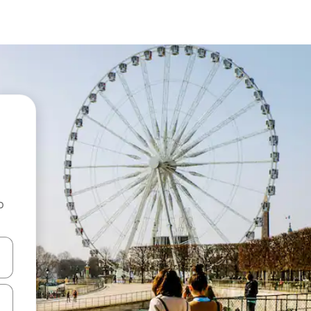
o
rechádzať pomocou klávesov so šípkami nahor a nadol alebo ich pres