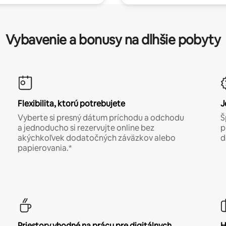
Vybavenie a bonusy na dlhšie pobyty
Flexibilita, ktorú potrebujete
J
Vyberte si presný dátum príchodu a odchodu
Š
a jednoducho si rezervujte online bez
p
akýchkoľvek dodatočných záväzkov alebo
d
papierovania.*
Priestory vhodné na prácu pre digitálnych
H