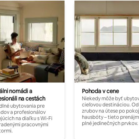
álni nomádi a
Pohoda v cene
esionáli na cestách
Niekedy môže byť ubyto
cieľovou destináciou. Od
lné ubytovania pre
zrubov na útese po poko
dov a profesionálov
hausbóty – tieto prenájm
júcich na diaľku s Wi-Fi
plné jedinečných prvkov.
hradenými pracovnými
tormi.