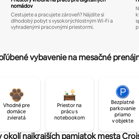
nomádov
N
Cestujete a pracujete zároveň? Nájdite si
k
dlhodobý pobyt s vysokorýchlostným Wi-Fi a
s
vyhradenými pracovnými priestormi.
p
bľúbené vybavenie na mesačné prenáj
Bezplatné
Vhodné pre
Priestor na
parkovanie
domáce
prácu s
priamo
zvieratá
notebookom
v objekte
v okolí najkrajších pamiatok mesta Croi