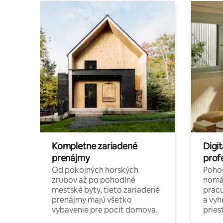
Kompletne zariadené
Digit
prenájmy
prof
Od pokojných horských
Pohod
zrubov až po pohodlné
nomá
mestské byty, tieto zariadené
pracu
prenájmy majú všetko
a vy
vybavenie pre pocit domova.
pries