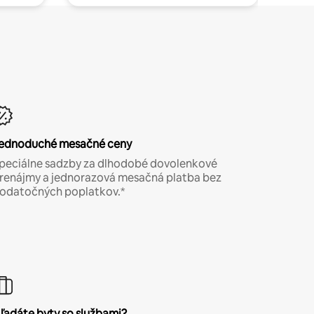
ednoduché mesačné ceny
peciálne sadzby za dlhodobé dovolenkové
renájmy a jednorazová mesačná platba bez
odatočných poplatkov.*
ľadáte byty so službami?