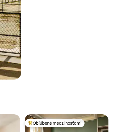
Obľúbené medzi hosťami
Najobľúbenejšie medzi hosťami