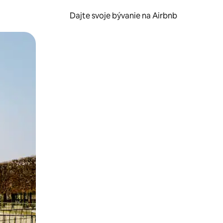
Dajte svoje bývanie na Airbnb
kúmať pomocou dotykových gest či potiahnutia prstom.