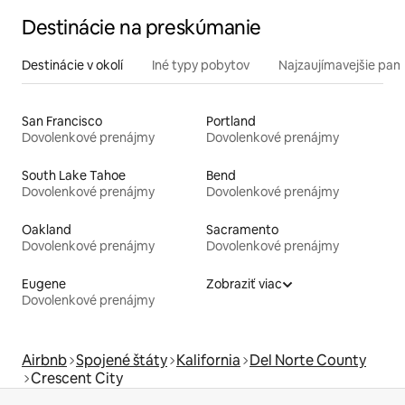
Destinácie na preskúmanie
Destinácie v okolí
Iné typy pobytov
Najzaujímavejšie pami
San Francisco
Portland
Dovolenkové prenájmy
Dovolenkové prenájmy
South Lake Tahoe
Bend
Dovolenkové prenájmy
Dovolenkové prenájmy
Oakland
Sacramento
Dovolenkové prenájmy
Dovolenkové prenájmy
Eugene
Zobraziť viac
Dovolenkové prenájmy
Airbnb
Spojené štáty
Kalifornia
Del Norte County
Crescent City