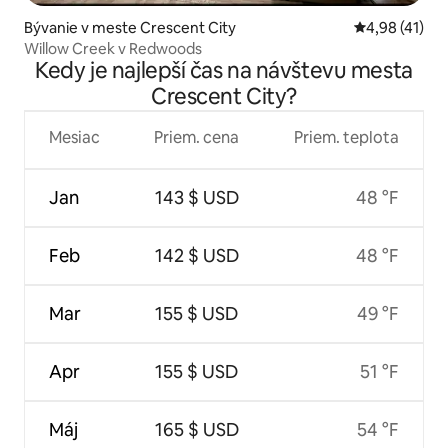
Bývanie v meste Crescent City
Priemerné oho
4,98 (41)
Willow Creek v Redwoods
Kedy je najlepší čas na návštevu mesta
Crescent City?
Mesiac
Priem. cena
Priem. teplota
Jan
143 $ USD
48 °F
Feb
142 $ USD
48 °F
Mar
155 $ USD
49 °F
Apr
155 $ USD
51 °F
Máj
165 $ USD
54 °F