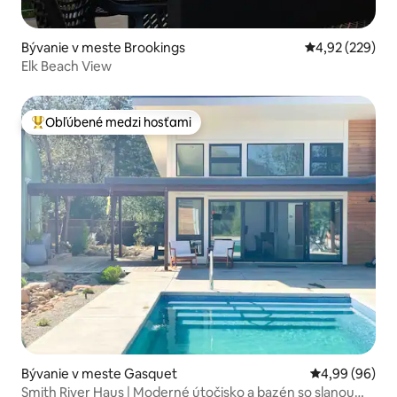
Bývanie v meste Brookings
Priemerné ohod
4,92 (229)
Elk Beach View
Obľúbené medzi hosťami
Najobľúbenejšie medzi hosťami
Bývanie v meste Gasquet
Priemerné oho
4,99 (96)
Smith River Haus | Moderné útočisko a bazén so slanou