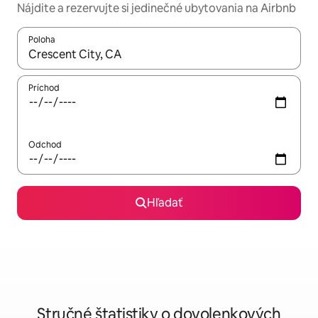
Nájdite a rezervujte si jedinečné ubytovania na Airbnb
Poloha
Keď budú výsledky k dispozícii, môžete si ich prechádzať pom
Príchod
Odchod
Hľadať
Stručné štatistiky o dovolenkových