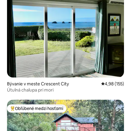
Bývanie v meste Crescent City
Priemerné ohod
4,98 (155)
Útulná chalupa pri mori
Obľúbené medzi hosťami
Najobľúbenejšie medzi hosťami