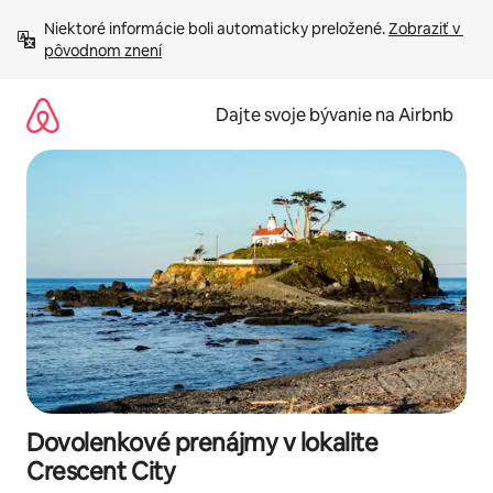
Preskočiť
Niektoré informácie boli automaticky preložené. 
Zobraziť v 
na
pôvodnom znení
obsah.
Dajte svoje bývanie na Airbnb
Dovolenkové prenájmy v lokalite
Crescent City