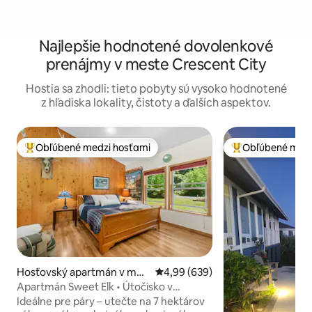
Najlepšie hodnotené dovolenkové
prenájmy v meste Crescent City
Hostia sa zhodli: tieto pobyty sú vysoko hodnotené
z hľadiska lokality, čistoty a ďalších aspektov.
Obľúbené medzi hosťami
Obľúbené medz
Najobľúbenejšie medzi hosťami
Najobľúbenejšie 
Hosťovský apartmán v mes
Priemerné ohodnotenie 4,99 z 5
4,99 (639)
te Crescent City
Apartmán Sweet Elk • Útočisko v
sekvojovom lese neďaleko parkov
Ideálne pre páry – utečte na 7 hektárov