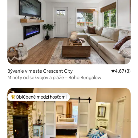
Bývanie v meste Crescent City
Priemerné oh
4,67 (3)
Minúty od sekvojov a pláže – Boho Bungalow
Obľúbené medzi hosťami
Najobľúbenejšie medzi hosťami