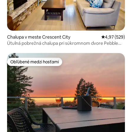
Chalupa v meste Crescent City
Priemerné ohod
4,97 (529)
Útulná pobrežná chalupa pri súkromnom dvore Pebble
Beach
Obľúbené medzi hosťami
Obľúbené medzi hosťami