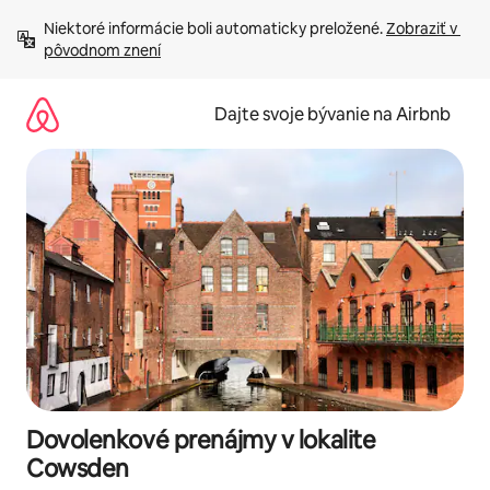
Preskočiť
Niektoré informácie boli automaticky preložené. 
Zobraziť v 
na
pôvodnom znení
obsah.
Dajte svoje bývanie na Airbnb
Dovolenkové prenájmy v lokalite
Cowsden