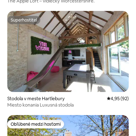
The Apple Loft – vidiecky Worcestershire.
Superhostiteľ
Superhostiteľ
Stodola v meste Hartlebury
Priemerné oho
4,95 (92)
Miesto konania Luxusná stodola
Obľúbené medzi hosťami
Obľúbené medzi hosťami