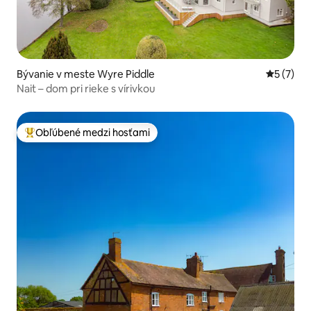
Bývanie v meste Wyre Piddle
Priemerné
5 (7)
Nait – dom pri rieke s vírivkou
Obľúbené medzi hosťami
Najobľúbenejšie medzi hosťami