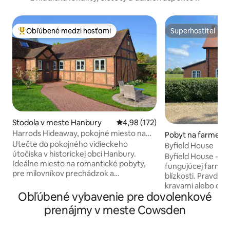
Obľúbené medzi hosťami
Superhostiteľ
Najobľúbenejšie medzi hosťami
Superhostiteľ
Stodola v meste Hanbury
Priemerné ohodnotenie 4,98 z 5
4,98 (172)
Harrods Hideaway, pokojné miesto na
Pobyt na farme v 
vidieku
Utečte do pokojného vidieckeho
vin
Byfield House
útočiska v historickej obci Hanbury.
Byfield House - f
Ideálne miesto na romantické pobyty,
fungujúcej farme,
pre milovníkov prechádzok a
blízkosti. Pravdep
návštevníkov kaštieľa Hanbury Hall.
kravami alebo ovca
Vychutnajte si krásne výhľady, pokojný
Obľúbené vybavenie pre dovolenkové
záhradným plotom. Nachádza sa
vonkajší priestor, čerstvé vajcia od našich
vidieku Worcesters
prenájmy v meste Cowsden
sliepok a kilometre vidieckych
dobovými prvkami.
prechádzok priamo za dverami.
je ideálna na behan