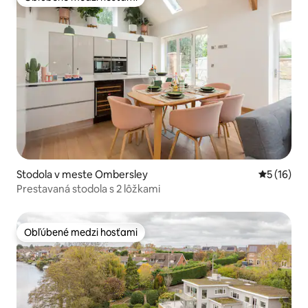
Obľúbené medzi hosťami
Stodola v meste Ombersley
Priemerné 
5 (16)
Prestavaná stodola s 2 lôžkami
Obľúbené medzi hosťami
Obľúbené medzi hosťami