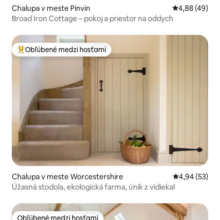
Chalupa v meste Pinvin
Priemerné oho
4,88 (49)
Broad Iron Cottage – pokoj a priestor na oddych
Obľúbené medzi hosťami
Najobľúbenejšie medzi hosťami
Chalupa v meste Worcestershire
Priemerné oho
4,94 (53)
Úžasná stodola, ekologická farma, únik z vidieka!
Obľúbené medzi hosťami