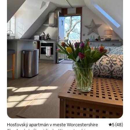
Hosťovský apartmán v meste Worcestershire
Priemerné 
5 (48)