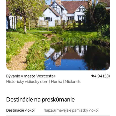
Bývanie v meste Worcester
Priemerné oho
4,94 (53)
Historický vidiecky dom | Herňa | Midlands
Destinácie na preskúmanie
Destinácie v okolí
Najzaujímavejšie pamiatky v okolí