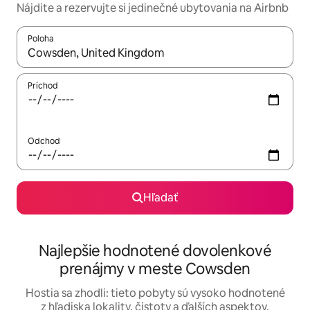
Nájdite a rezervujte si jedinečné ubytovania na Airbnb
Poloha
Keď budú výsledky k dispozícii, môžete si ich prechádzať pom
Príchod
Odchod
Hľadať
Najlepšie hodnotené dovolenkové
prenájmy v meste Cowsden
Hostia sa zhodli: tieto pobyty sú vysoko hodnotené
z hľadiska lokality, čistoty a ďalších aspektov.