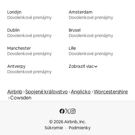
Londýn
Amsterdam
Dovolenkové prenájmy
Dovolenkové prenájmy
Dublin
Brusel
Dovolenkové prenájmy
Dovolenkové prenájmy
Manchester
Lille
Dovolenkové prenájmy
Dovolenkové prenájmy
Antverpy
Zobraziť viac
Dovolenkové prenájmy
Airbnb
Spojené kráľovstvo
Anglicko
Worcestershire
Cowsden
© 2026 Airbnb, Inc.
Súkromie
Podmienky