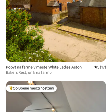
Pobyt na farme v meste White Ladies Aston
Priemerné
5 (17)
Bakers Rest, únik na farmu
Obľúbené medzi hosťami
Najobľúbenejšie medzi hosťami