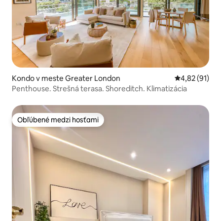
Kondo v meste Greater London
Priemerné oho
4,82 (91)
Penthouse. Strešná terasa. Shoreditch. Klimatizácia
Obľúbené medzi hosťami
Obľúbené medzi hosťami