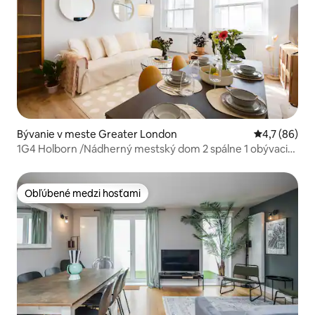
Bývanie v meste Greater London
Priemerné oh
4,7 (86)
1G4 Holborn /Nádherný mestský dom 2 spálne 1 obývacia
izba
Obľúbené medzi hosťami
Obľúbené medzi hosťami