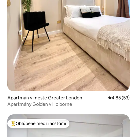
Apartmán v meste Greater London
Priemerné oho
4,85 (53)
Apartmány Golden v Holborne
Obľúbené medzi hosťami
Najobľúbenejšie medzi hosťami