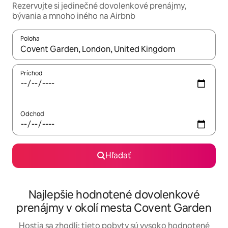
Rezervujte si jedinečné dovolenkové prenájmy,
bývania a mnoho iného na Airbnb
Poloha
Keď budú výsledky k dispozícii, môžete si ich prechádzať pom
Príchod
Odchod
Hľadať
Najlepšie hodnotené dovolenkové
prenájmy v okolí mesta Covent Garden
Hostia sa zhodli: tieto pobyty sú vysoko hodnotené