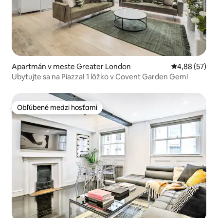
Apartmán v meste Greater London
Priemerné oho
4,88 (57)
Ubytujte sa na Piazza! 1 lôžko v Covent Garden Gem!
Obľúbené medzi hosťami
Obľúbené medzi hosťami