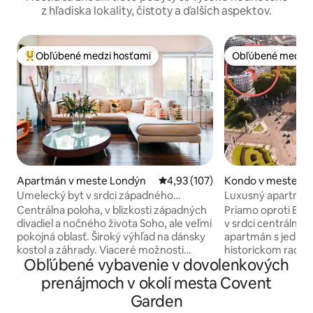
z hľadiska lokality, čistoty a ďalších aspektov.
Obľúbené medzi hosťami
Obľúbené medzi 
Najobľúbenejšie medzi hosťami
Obľúbené medzi 
Apartmán v meste Londýn
Priemerné ohodnotenie 4,93 z 5
4,93 (107)
Kondo v meste Gr
don
Umelecký byt v srdci západného
Luxusný apartmán
Londýna
terasou
Centrálna poloha, v blízkosti západných
Priamo oproti Buc
divadiel a nočného života Soho, ale veľmi
v srdci centrálne
pokojná oblasť. Široký výhľad na dánsky
apartmán s jednou
kostol a záhrady. Viaceré možnosti
historickom radov
Obľúbené vybavenie v dovolenkových
verejnej dopravy. Zabezpečená budova
19. storočia. Ultra-prime St. James 's
a vchod. Dame j Urobte priestor svojím
Park, 10 minút chô
prenájmoch v okolí mesta Covent
vlastným, hoci Dylan je k dispozícii pre
parlamentu, Big 
Garden
radu a pomoc. Apartmán sa nachádza v
opátstva, Belgravie a Mayfair. Tichý únik.