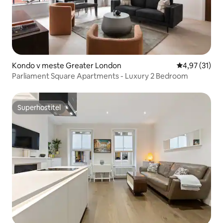
Kondo v meste Greater London
Priemerné oh
4,97 (31)
Parliament Square Apartments - Luxury 2 Bedroom
Superhostiteľ
Superhostiteľ