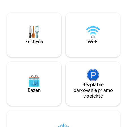
centre bezpečnej, tichej budovy stále v
Starostlivo zariad
blízkosti divadiel West End a nočného
kuchyňa, luxusné 
života v Soho. Z hotela sa naskytá krásny,
recepcia. Skvelé pr
široký výhľad na dánsky kostol a záhrady.
manželskou posteľ
K dispozícii je viacero možností verejnej
rozkladaciu pohov
dopravy. K dispozícii je len 1 posteľ...
obývačke alebo spá
tretia osoba bude spať na rohovej
výberu).
pohovke v obývacej izbe.
Kuchyňa
Wi-Fi
Bezplatné
Bazén
parkovanie priamo
v objekte