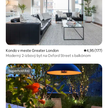
Kondo v meste Greater London
Priemerné ohod
4,95 (177)
Moderný 2-izbový byt na Oxford Street s balkónom
Superhostiteľ
Superhostiteľ