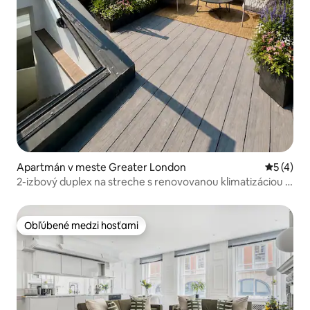
Apartmán v meste Greater London
Priemerné
5 (4)
2-izbový duplex na streche s renovovanou klimatizáciou |
Britské múzeum
Obľúbené medzi hosťami
Obľúbené medzi hosťami