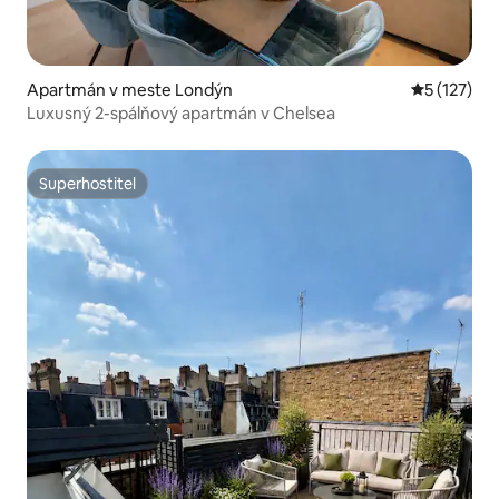
Apartmán v meste Londýn
Priemerné 
5 (127)
Luxusný 2-spálňový apartmán v Chelsea
Superhostiteľ
Superhostiteľ