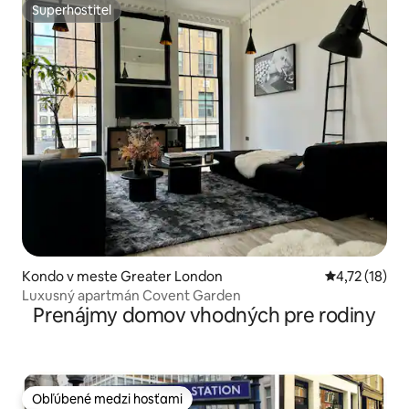
Superhostiteľ
Superhostiteľ
Kondo v meste Greater London
Priemerné oh
4,72 (18)
Luxusný apartmán Covent Garden
Prenájmy domov vhodných pre rodiny
Obľúbené medzi hosťami
Obľúbené medzi hosťami