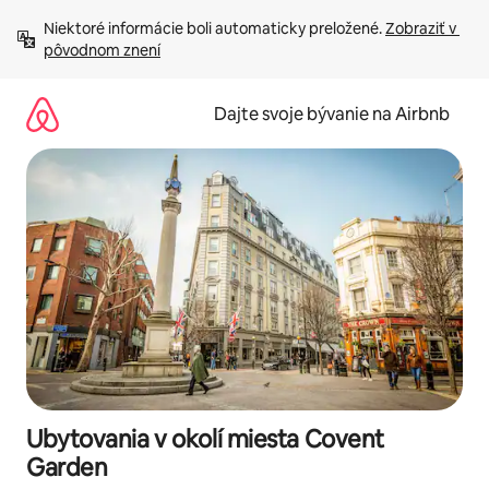
Preskočiť
Niektoré informácie boli automaticky preložené. 
Zobraziť v 
na
pôvodnom znení
obsah.
Dajte svoje bývanie na Airbnb
Ubytovania v okolí miesta Covent
Garden