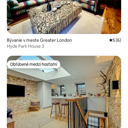
Bývanie v meste Greater London
Priemerné
5 (6)
Hyde Park House 3
Obľúbené medzi hosťami
Obľúbené medzi hosťami