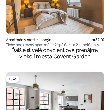
Apartmán v meste Londýn
Priemerné 
5 (10)
Tichý podkrovný apartmán s 2 spálňami a 2 kúpeľňami v
Ďalšie skvelé dovolenkové prenájmy
Covent Garden
v okolí miesta Covent Garden
Luxe
Luxe