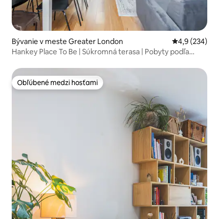
Bývanie v meste Greater London
Priemerné oho
4,9 (234)
Hankey Place To Be | Súkromná terasa | Pobyty podľa
Creed
Obľúbené medzi hosťami
Obľúbené medzi hosťami