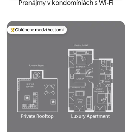
Prenájmy v kondomíniách s Wi-Fi
Obľúbené medzi hosťami
Najobľúbenejšie medzi hosťami