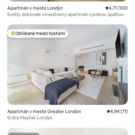
Apartmán v meste Londýn
Priemerné oho
4,71 (100)
Svetlý, dokonale umiestnený apartmán s jednou spálňou
Obľúbené medzi hosťami
Najobľúbenejšie medzi hosťami
Apartmán v meste Greater London
Priemerné oho
4,94 (71)
Srdce Mayfair Londýn