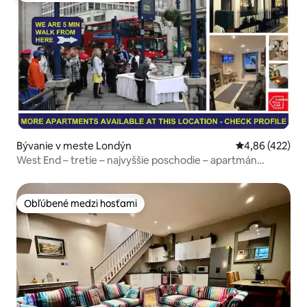
Bývanie v meste Londýn
Priemerné ohod
4,86 (422)
West End – tretie – najvyššie poschodie – apartmán
Superior
Obľúbené medzi hosťami
Obľúbené medzi hosťami