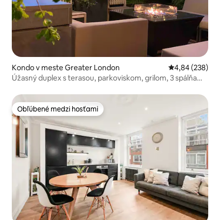
Kondo v meste Greater London
Priemerné ohod
4,84 (238)
Úžasný duplex s terasou, parkoviskom, grilom, 3 spálňami
a kúpeľňou
Obľúbené medzi hosťami
Obľúbené medzi hosťami