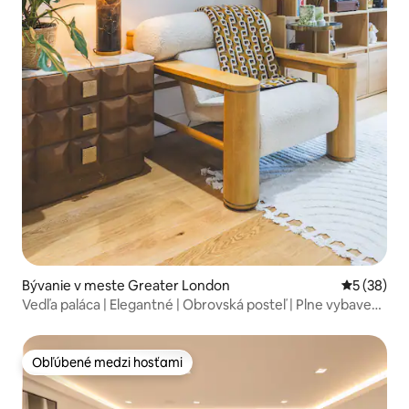
Bývanie v meste Greater London
Priemerné 
5 (38)
Vedľa paláca | Elegantné | Obrovská posteľ | Plne vybavená
kuchyňa
Obľúbené medzi hosťami
Obľúbené medzi hosťami