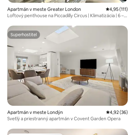
Apartmán v meste Greater London
Priemerné oho
4,95 (111)
Loftový penthouse na Piccadilly Circus | Klimatizácia | 6 – 7
lôžok
Superhostiteľ
Superhostiteľ
Apartmán v meste Londýn
Priemerné oho
4,92 (36)
Svetlý a priestranný apartmán v Covent Garden Opera