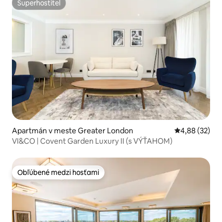
Superhostiteľ
Superhostiteľ
Apartmán v meste Greater London
Priemerné oho
4,88 (32)
VI&CO | Covent Garden Luxury II (s VÝŤAHOM)
Obľúbené medzi hosťami
Obľúbené medzi hosťami