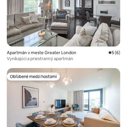
Apartmán v meste Greater London
Priemerné
5 (6)
Vynikajúci a priestranný apartmán
Obľúbené medzi hosťami
Obľúbené medzi hosťami