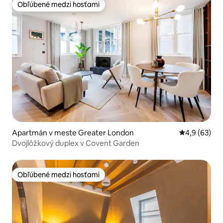
Obľúbené medzi hosťami
Obľúbené medzi hosťami
Apartmán v meste Greater London
Priemerné oh
4,9 (63)
Dvojlôžkový duplex v Covent Garden
Obľúbené medzi hosťami
Obľúbené medzi hosťami