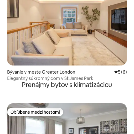
Bývanie v meste Greater London
Priemerné
5 (6)
Elegantný súkromný dom v St James Park
Prenájmy bytov s klimatizáciou
Obľúbené medzi hosťami
Obľúbené medzi hosťami