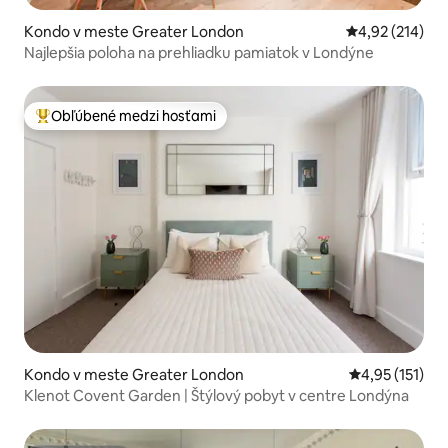
Kondo v meste Greater London
Priemerné ohod
4,92 (214)
Najlepšia poloha na prehliadku pamiatok v Londýne
Obľúbené medzi hosťami
Najobľúbenejšie medzi hosťami
Kondo v meste Greater London
Priemerné oho
4,95 (151)
Klenot Covent Garden | Štýlový pobyt v centre Londýna