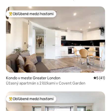
Obľúbené medzi hosťami
Najobľúbenejšie medzi hosťami
Kondo v meste Greater London
Priemerné
5 (41)
Úžasný apartmán s 2 lôžkami v Covent Garden
Obľúbené medzi hosťami
Najobľúbenejšie medzi hosťami