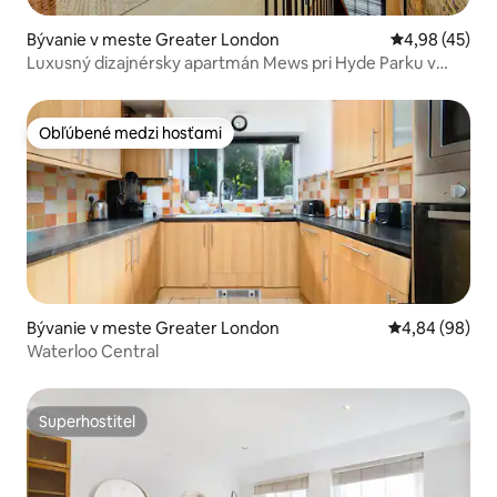
Bývanie v meste Greater London
Priemerné oho
4,98 (45)
Luxusný dizajnérsky apartmán Mews pri Hyde Parku v
Notting Hill
Obľúbené medzi hosťami
Obľúbené medzi hosťami
Bývanie v meste Greater London
Priemerné oho
4,84 (98)
Waterloo Central
Superhostiteľ
Superhostiteľ