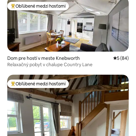
Obľúbené medzi hosťami
Najobľúbenejšie medzi hosťami
Dom pre hostí v meste Knebworth
Priemerné 
5 (84)
Relaxačný pobyt v chalupe Country Lane
Obľúbené medzi hosťami
Najobľúbenejšie medzi hosťami