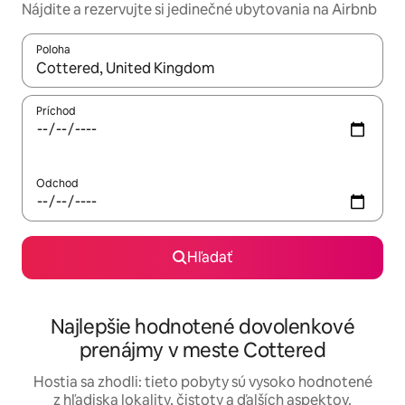
Nájdite a rezervujte si jedinečné ubytovania na Airbnb
Poloha
Keď budú výsledky k dispozícii, môžete si ich prechádzať pom
Príchod
Odchod
Hľadať
Najlepšie hodnotené dovolenkové
prenájmy v meste Cottered
Hostia sa zhodli: tieto pobyty sú vysoko hodnotené
z hľadiska lokality, čistoty a ďalších aspektov.