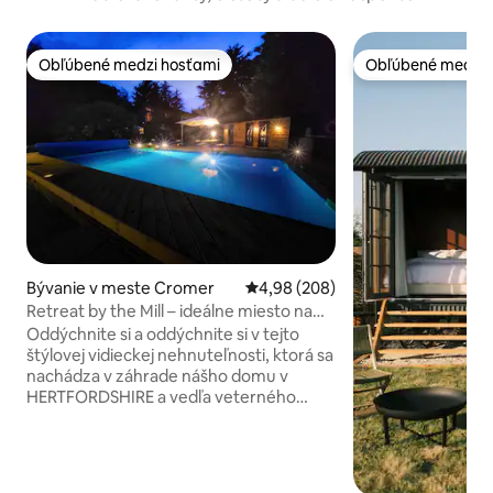
Obľúbené medzi hosťami
Obľúbené medzi 
Obľúbené medzi hosťami
Obľúbené medzi 
Bývanie v meste Cromer
Priemerné ohodnotenie 4,98 z 5
4,98 (208)
Retreat by the Mill – ideálne miesto na
relaxačný pobyt
Oddýchnite si a oddýchnite si v tejto
štýlovej vidieckej nehnuteľnosti, ktorá sa
nachádza v záhrade nášho domu v
HERTFORDSHIRE a vedľa veterného
mlyna zaradeného do II. stupňa. Je
vhodný na dovolenkové aj služobné
pobyty. Bezplatné parkovanie
(maximálne 3 autá). Ideálne miesto na