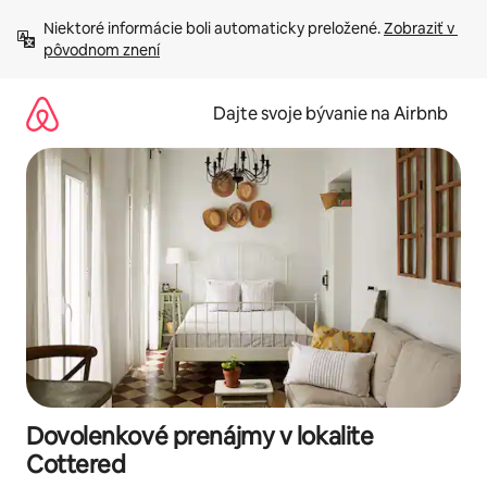
Preskočiť
Niektoré informácie boli automaticky preložené. 
Zobraziť v 
na
pôvodnom znení
obsah.
Dajte svoje bývanie na Airbnb
Dovolenkové prenájmy v lokalite
Cottered