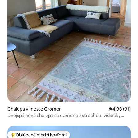
Chalupa v meste Cromer
Priemerné oho
4,98 (91)
Dvojspálňová chalupa so slamenou strechou, vidiecky
Hertfordshire
Obľúbené medzi hosťami
Najobľúbenejšie medzi hosťami