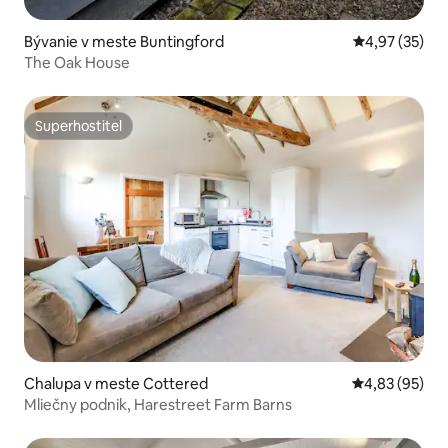
Bývanie v meste Buntingford
Priemerné oho
4,97 (35)
The Oak House
Superhostiteľ
Superhostiteľ
Chalupa v meste Cottered
Priemerné oho
4,83 (95)
Mliečny podnik, Harestreet Farm Barns