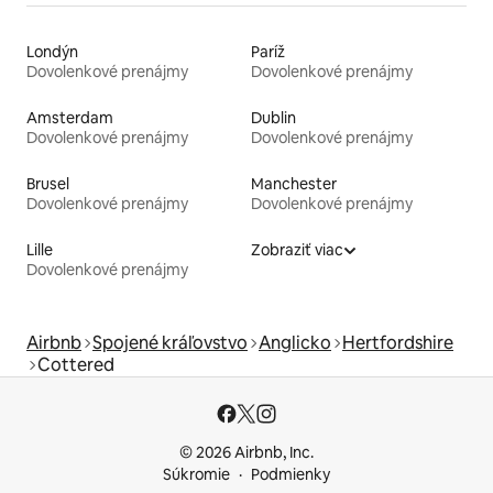
Londýn
Paríž
Dovolenkové prenájmy
Dovolenkové prenájmy
Amsterdam
Dublin
Dovolenkové prenájmy
Dovolenkové prenájmy
Brusel
Manchester
Dovolenkové prenájmy
Dovolenkové prenájmy
Lille
Zobraziť viac
Dovolenkové prenájmy
Airbnb
Spojené kráľovstvo
Anglicko
Hertfordshire
Cottered
© 2026 Airbnb, Inc.
Súkromie
Podmienky