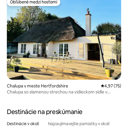
Obľúbené medzi hosťami
Obľúbené medzi hosťami
Chalupa v meste Hertfordshire
Priemerné oho
4,97 (75)
Chalupa so slamenou strechou na vidieckom sídle v
Hertfordshire.
Destinácie na preskúmanie
Destinácie v okolí
Najzaujímavejšie pamiatky v okolí