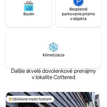
Bezplatné
Bazén
parkovanie priamo
v objekte
Klimatizácia
Ďalšie skvelé dovolenkové prenájmy
v lokalite Cottered
Obľúbené medzi hosťami
Najobľúbenejšie medzi hosťami