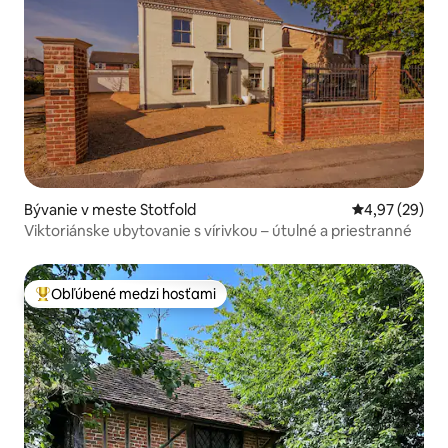
Bývanie v meste Stotfold
Priemerné oho
4,97 (29)
Viktoriánske ubytovanie s vírivkou – útulné a priestranné
Obľúbené medzi hosťami
Najobľúbenejšie medzi hosťami