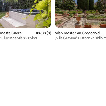
 4,89 z 5, počet hodnotení: 18
 meste Giarre
Priemerné ohodnotenie 4,88 z 5, počet hod
4,88 (8)
Vila v meste San Gregorio di C
atania
 – luxusná vila s vírivkou
„Villa Gravina“ Historické sídlo 
Etnou a Taorminou