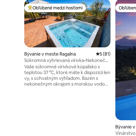
Obľúbené medzi hosťami
Obľúben
Najobľúbenejšie medzi hosťami
Obľúben
Bývanie v meste Ragalna
Priemerné ohodnote
5 (81)
Súkromná vyhrievaná vírivka•Nekonečný
bazén•Rahal Luxury
Vaše súkromné vírivkové kúpalisko s
teplotou 37 °C, ktoré máte k dispozícii len
vy, s úchvatným výhľadom. Bazén s
nekonečným okrajom s morskou vodou s
rozmermi 12 × 7 m ponorený do
stredomorského parku s rozlohou
4 000 m² s plytkou časťou a výhľadom na
more (spoločný len s jedným ďalším
bývaním). Oceňované architektonické
útočisko na úpätí hory Etna. Výhľad na
more, ohnisko a vnútorný kozub
Bývanie v
vytvárajú intímnu atmosféru v každom
tnea
Vinárstvo
ročnom období. Ikonický dizajn,