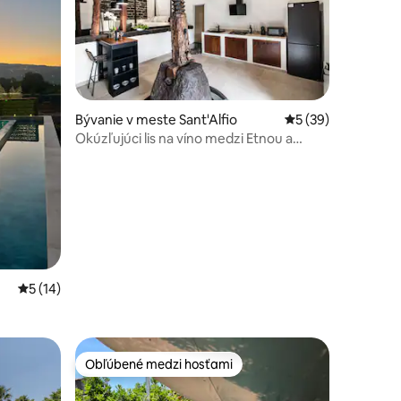
notení: 15
Bývanie v meste Sant'Alfio
Priemerné ohodnot
5 (39)
Okúzľujúci lis na víno medzi Etnou a
morom
i
Priemerné ohodnotenie 5 z 5, počet hodnotení: 14
5 (14)
Obľúbené medzi hosťami
Obľúbené medzi hosťami