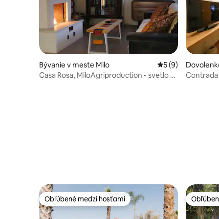
Bývanie v meste Milo
Priemerné ohodnot
5 (9)
Dovolenk
lo
Casa Rosa, MiloAgriproduction - svetlo a
Contrada S
krása
Obľúbené medzi hosťami
Obľúben
Obľúbené medzi hosťami
Obľúben