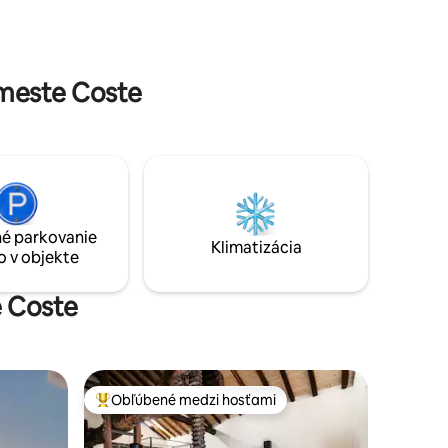
j
on the horizon. The house is the ideal
ňou a
place for holidays or work, for SHORT or
 so
LONG STAY.
 meste Coste
é parkovanie
Klimatizácia
o v objekte
e Coste
Obľúbené medzi hosťami
Najobľúbenejšie medzi hosťami