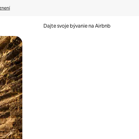
znení
Dajte svoje bývanie na Airbnb
kúmať pomocou dotykových gest či potiahnutia prstom.