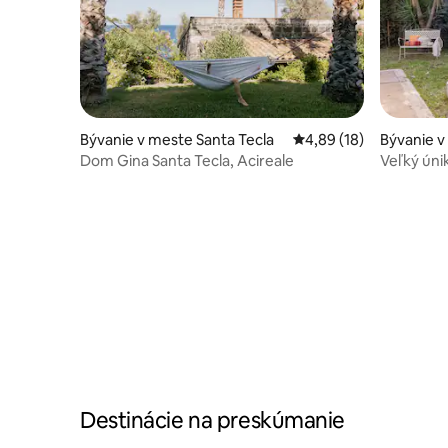
Bývanie v meste Santa Tecla
Priemerné ohodnotenie
4,89 (18)
Bývanie v
Dom Gina Santa Tecla, Acireale
Veľký únik
Destinácie na preskúmanie