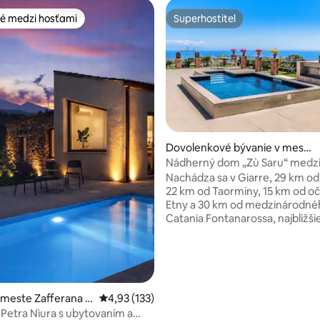
é medzi hosťami
Superhostiteľ
é medzi hosťami
Superhostiteľ
nie 5 z 5, počet hodnotení: 81
Dovolenkové bývanie v meste
Giarre
Nádherný dom „Zù Saru“ medzi
morom.
Nachádza sa v Giarre, 29 km od
22 km od Taorminy, 15 km od oč
Etny a 30 km od medzinárodnéh
Catania Fontanarossa, najbližš
letiska. Dovolenkový dom pozos
spálne s manželskou posteľou 
samostatným lôžkom, 1 spálne 
manželskou posteľou a vlastno
kúpeľňou, 1 spálne s manželsk
 meste Zafferana E
Priemerné ohodnotenie 4,93 z 5, počet hodn
4,93 (133)
posteľou, 1 spálne s manželsko
posteľou, 1 spálne komunikujúc
 Petra Nìura s ubytovaním a