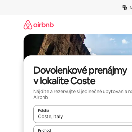
Preskočiť
N
na
obsah.
Dovolenkové prenájmy
v lokalite Coste
Nájdite a rezervujte si jedinečné ubytovania n
Airbnb
Poloha
Keď budú výsledky k dispozícii, môžete si ich p
Príchod