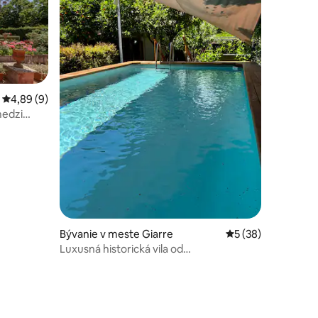
notení: 8
Priemerné ohodnotenie 4,89 z 5, počet hodnotení: 9
4,89 (9)
medzi
Bývanie v meste Giarre
Priemerné ohodnot
5 (38)
Luxusná historická vila od
SicilianRelaxingHomes