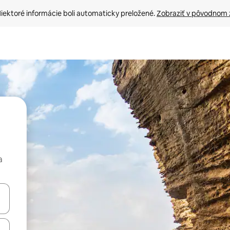
iektoré informácie boli automaticky preložené. 
Zobraziť v pôvodnom 
a
rechádzať pomocou klávesov so šípkami nahor a nadol alebo ich pres