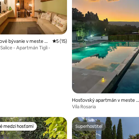
enie 5 z 5, počet hodnotení: 9
ové bývanie v meste Mi
Priemerné ohodnotenie 5 z 5, počet hod
5 (15)
alice - Apartmán Tigli -
Hosťovský apartmán v meste G
arre
Vila Rosaria
é medzi hosťami
Superhostiteľ
é medzi hosťami
Superhostiteľ