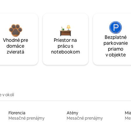
Bezplatné
Vhodné pre
Priestor na
parkovanie
domáce
prácu s
priamo
zvieratá
notebookom
v objekte
 v okolí
Florencia
Atény
Mi
Mesačné prenájmy
Mesačné prenájmy
Me