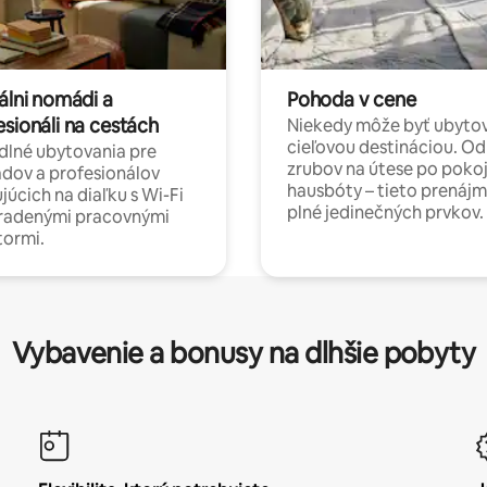
álni nomádi a
Pohoda v cene
esionáli na cestách
Niekedy môže byť ubyto
cieľovou destináciou. Od
lné ubytovania pre
zrubov na útese po poko
dov a profesionálov
hausbóty – tieto prenájm
júcich na diaľku s Wi-Fi
plné jedinečných prvkov.
hradenými pracovnými
tormi.
Vybavenie a bonusy na dlhšie pobyty