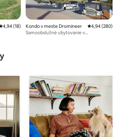
Priemerné ohodnotenie 4,94 z 5, počet hodnotení: 18
4,94 (18)
Kondo v meste Dromineer
Priemerné ohodnotenie 
4,94 (280)
Samoobslužné ubytovanie v
Dromineere.
otení: 69
y