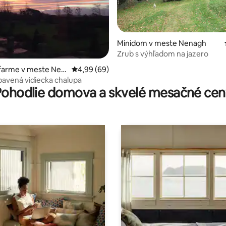
Minidom v meste Nenagh
Zrub s výhľadom na jazero
 farme v meste Nen
Priemerné ohodnotenie 4,99 z 5, počet hodn
4,99 (69)
4,93 z 5, počet hodnotení: 201
avená vidiecka chalupa
Pohodlie domova a skvelé mesačné cen