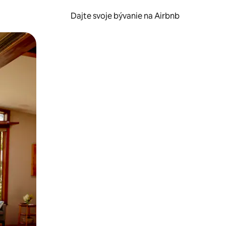
Dajte svoje bývanie na Airbnb
kúmať pomocou dotykových gest či potiahnutia prstom.