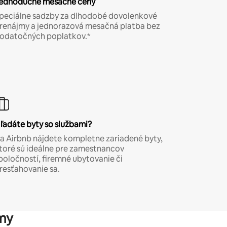
ednoduché mesačné ceny
peciálne sadzby za dlhodobé dovolenkové
renájmy a jednorazová mesačná platba bez
odatočných poplatkov.*
ľadáte byty so službami?
a Airbnb nájdete kompletne zariadené byty,
toré sú ideálne pre zamestnancov
poločností, firemné ubytovanie či
resťahovanie sa.
my