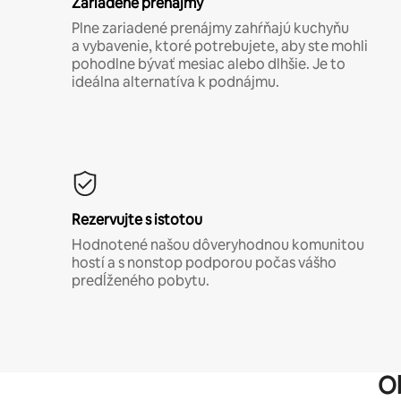
Zariadené prenájmy
Plne zariadené prenájmy zahŕňajú kuchyňu
a vybavenie, ktoré potrebujete, aby ste mohli
pohodlne bývať mesiac alebo dlhšie. Je to
ideálna alternatíva k podnájmu.
Rezervujte s istotou
Hodnotené našou dôveryhodnou komunitou
hostí a s nonstop podporou počas vášho
predĺženého pobytu.
O