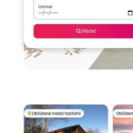
Odchod
Hľadať
Obľúbené medzi hosťami
Obľúben
Najobľúbenejšie medzi hosťami
Obľúben