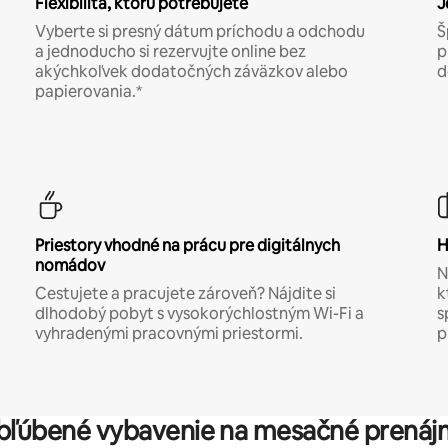
Flexibilita, ktorú potrebujete
J
Vyberte si presný dátum príchodu a odchodu
Š
a jednoducho si rezervujte online bez
p
akýchkoľvek dodatočných záväzkov alebo
d
papierovania.*
Priestory vhodné na prácu pre digitálnych
H
nomádov
N
Cestujete a pracujete zároveň? Nájdite si
k
dlhodobý pobyt s vysokorýchlostným Wi-Fi a
s
vyhradenými pracovnými priestormi.
p
bľúbené vybavenie na mesačné prenáj