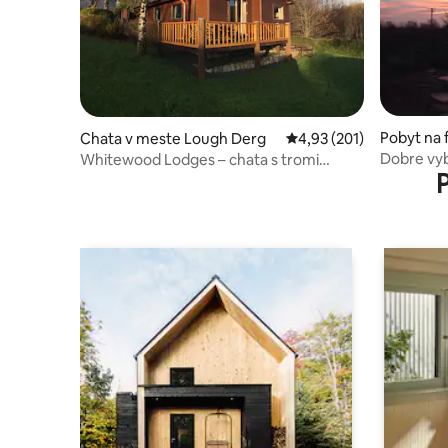
Pobyt na
Chata v meste Lough Derg
Priemerné ohodnotenie 
4,93 (201)
agh
Dobre vyb
Whitewood Lodges – chata s tromi
spálňami