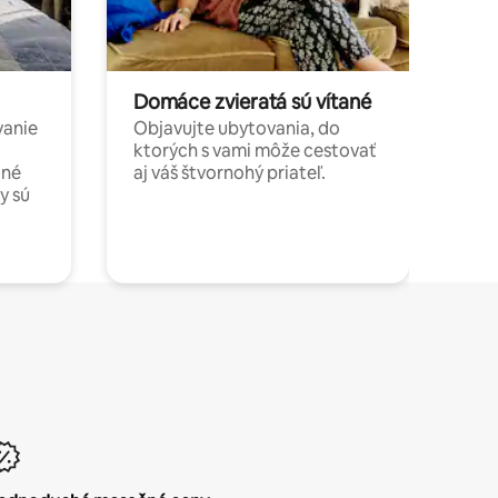
Domáce zvieratá sú vítané
vanie
Objavujte ubytovania, do
ktorých s vami môže cestovať
jné
aj váš štvornohý priateľ.
y sú