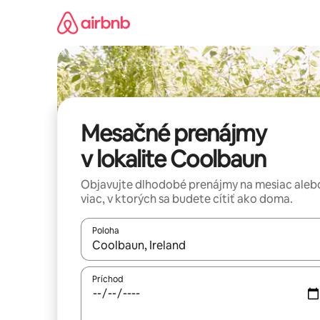
Preskočiť
na
obsah.
Mesačné prenájmy
v lokalite Coolbaun
Objavujte dlhodobé prenájmy na mesiac aleb
viac, v ktorých sa budete cítiť ako doma.
Poloha
Keď budú výsledky k dispozícii, môžete si ich p
Príchod