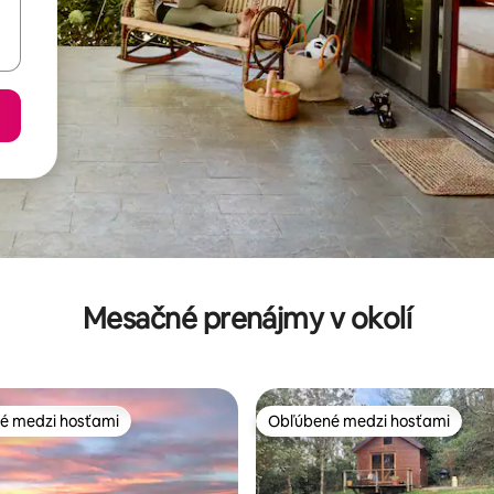
Mesačné prenájmy v okolí
é medzi hosťami
Obľúbené medzi hosťami
é medzi hosťami
Obľúbené medzi hosťami