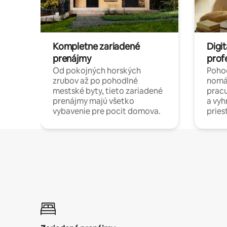
Kompletne zariadené
Digit
prenájmy
prof
Od pokojných horských
Pohod
zrubov až po pohodlné
nomá
mestské byty, tieto zariadené
pracu
prenájmy majú všetko
a vy
vybavenie pre pocit domova.
pries