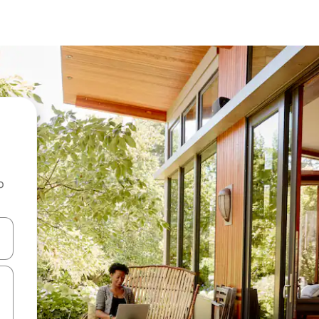
o
rechádzať pomocou klávesov so šípkami nahor a nadol alebo ich pres