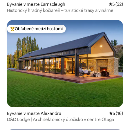
Bývanie v meste Earnscleugh
Priemerné 
5 (32)
Historický hradný kočiareň – turistické trasy a vinárne
Obľúbené medzi hosťami
Najobľúbenejšie medzi hosťami
Bývanie v meste Alexandra
Priemerné 
5 (16)
D&D Lodge | Architektonický útočisko v centre Otaga