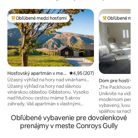
Obľúbené medzi hosťami
Obľúbené medz
Najobľúbenejšie medzi hosťami
Najobľúbenejšie 
Hosťovský apartmán v mes
Priemerné ohodnotenie 4,95 z 5
4,95 (207)
te Gibbston
Úžasný výhľad na hory nad vinárňami
Dom pre hostí v 
Gibbston.
Úžasný výhľad na hory nad slávnou
ns
„The Packhouse“ 
vinárskou oblasťou Gibbstonu. Vysoko
Uniknite na vidie
nad hlučnou cestou máme 5 akrov
modernom penzióne . Veľmi
záhrady. Váš apartmán s vlastnými
vybavený, luxusný
vchodovými dverami je pripojený k
spálňou sa nachá
nášmu domu, ale je veľmi súkromný. Je
Obľúbené vybavenie pre dovolenkové
podobnom parku. Roztiahnite sa 
novo zariadený s kuchyňou s otvoreným
vychutnajte si po
prenájmy v meste Conroys Gully
plánom, salónikom a jedálňou. Dve
krásnom prestav
spálne, obe s vlastnou kúpeľňou so
sadovom dome. Doprajte si celý rad