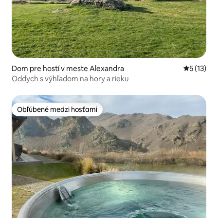
Dom pre hostí v meste Alexandra
Priemerné
5 (13)
Oddych s výhľadom na hory a rieku
Obľúbené medzi hosťami
Obľúbené medzi hosťami