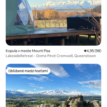
Kopula v meste Mount Pisa
Priemerné oho
4,95 (98)
LakesideRetreat – Dome Pinot Cromwell, Queenstown
Obľúbené medzi hosťami
Obľúbené medzi hosťami