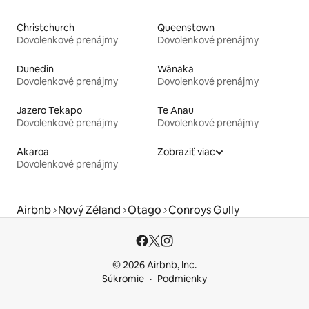
Christchurch
Queenstown
Dovolenkové prenájmy
Dovolenkové prenájmy
Dunedin
Wānaka
Dovolenkové prenájmy
Dovolenkové prenájmy
Jazero Tekapo
Te Anau
Dovolenkové prenájmy
Dovolenkové prenájmy
Akaroa
Zobraziť viac
Dovolenkové prenájmy
Airbnb
Nový Zéland
Otago
Conroys Gully
© 2026 Airbnb, Inc.
Súkromie
Podmienky