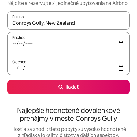
Nájdite a rezervujte si jedinečné ubytovania na Airbnb
Poloha
Keď budú výsledky k dispozícii, môžete si ich prechádzať pom
Príchod
Odchod
Hľadať
Najlepšie hodnotené dovolenkové
prenájmy v meste Conroys Gully
Hostia sa zhodli: tieto pobyty sú vysoko hodnotené
z hľadiska lokality, čistoty a ďalších aspektov.