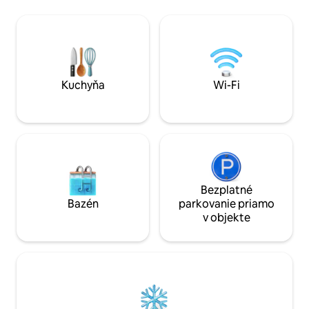
sprchou, jedna s manželskou posteľou
aktivít navrhnutých
king a druhá s manželskou posteľou king
pobyt. Vychutnajt
alebo 2 samostatnými lôžkami. Užite si
alebo jazdu na bic
náš krb alebo choďte von a užite si
chodníkoch alebo s
vonkajšie ohnisko. pri popíjaní miestneho
jednej z mnohých 
vína a pozorovaní hviezd.
oddýchnite si a vy
zvuky krajiny.
Kuchyňa
Wi-Fi
Bezplatné
Bazén
parkovanie priamo
v objekte