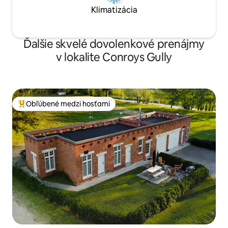
Klimatizácia
Ďalšie skvelé dovolenkové prenájmy
v lokalite Conroys Gully
Obľúbené medzi hosťami
Najobľúbenejšie medzi hosťami