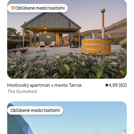
Obľúbené medzi hosťami
Najobľúbenejšie medzi hosťami
Hosťovský apartmán v meste Tarras
Priemerné oho
4,99 (82)
The Gumshed
Obľúbené medzi hosťami
Obľúbené medzi hosťami