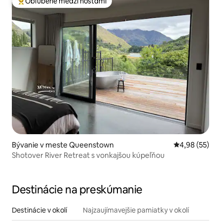
Obľúbené medzi hosťami
Najobľúbenejšie medzi hosťami
Bývanie v meste Queenstown
Priemerné oho
4,98 (55)
Shotover River Retreat s vonkajšou kúpeľňou
Destinácie na preskúmanie
Destinácie v okolí
Najzaujímavejšie pamiatky v okolí