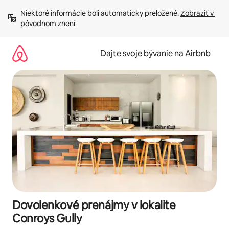
Preskočiť
Niektoré informácie boli automaticky preložené. 
Zobraziť v 
na
pôvodnom znení
obsah.
Dajte svoje bývanie na Airbnb
Dovolenkové prenájmy v lokalite
Conroys Gully