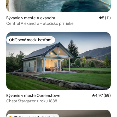
Bývanie v meste Alexandra
Priemerné
5 (11)
Central Alexandra – útočisko pri rieke
Obľúbené medzi hosťami
Obľúbené medzi hosťami
Bývanie v meste Queenstown
Priemerné oho
4,97 (59)
Chata Stargazer z roku 1888