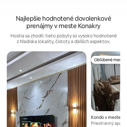
Najlepšie hodnotené dovolenkové
prenájmy v meste Konakry
Hostia sa zhodli: tieto pobyty sú vysoko hodnotené
z hľadiska lokality, čistoty a ďalších aspektov.
Obľúbené medzi 
Obľúbené medzi 
Kondo v meste C
Priestranný apart