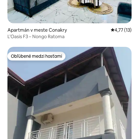
Apartmán v meste Conakry
Priemerné oh
4,77 (13)
L'Oasis F3 – Nongo Ratoma
Obľúbené medzi hosťami
Obľúbené medzi hosťami