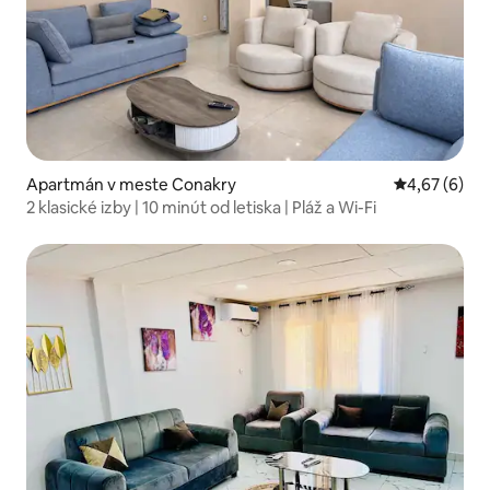
Apartmán v meste Conakry
Priemerné oh
4,67 (6)
2 klasické izby | 10 minút od letiska | Pláž a Wi-Fi