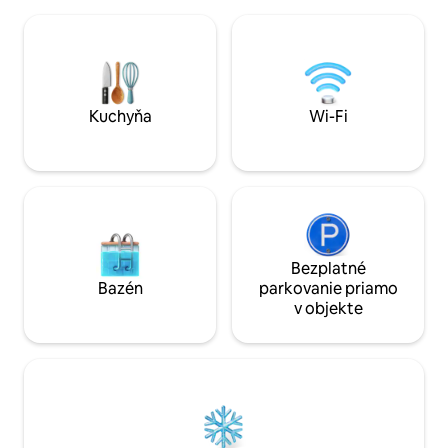
na vodu, klimatizácia a bezplatné
parkovanie. Poznámka: v byte nie je
výťah a nachádza sa na druhom
poschodí. Elektrina sa platí podľa
spotreby. Pri vašom príchode vám na
účet dobijem 50 000 GNF a zvyšok bude
vašou zodpovednosťou doplniť počas
Kuchyňa
Wi-Fi
pobytu.
Bezplatné
Bazén
parkovanie priamo
v objekte