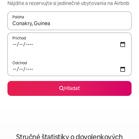
Nájdite a rezervujte si jedinečné ubytovania na Airbnb
Poloha
Keď budú výsledky k dispozícii, môžete si ich prechádzať pom
Príchod
Odchod
Hľadať
Stručné štatistiky o dovolenkových