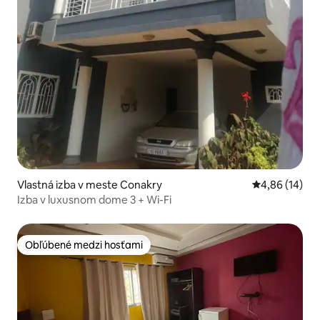
Vlastná izba v meste Conakry
Priemerné oho
4,86 (14)
Izba v luxusnom dome 3 + Wi-Fi
Obľúbené medzi hosťami
Obľúbené medzi hosťami