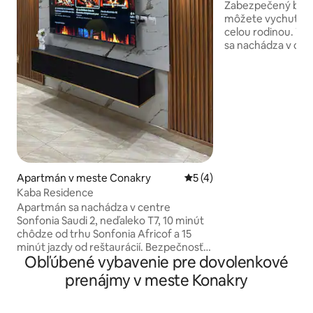
Plaza Diamond
Zabezpečený bytov
môžete vychutnať 
celou rodinou. Te
sa nachádza v cen
Conakry, len pár 
miestnych atrakcií
Lycee Francais a 
Guinei. Približne 1
Vychutnajte si na
vybavenie, ako je 
pripojenie a elektr
objekte, zatiaľ čo
niektorej z našich
zariadených izieb
Apartmán v meste Conakry
Priemerné ohodnotenie 5 z
5 (4)
systémom, aby bol
Kaba Residence
nezabudnuteľný.
Apartmán sa nachádza v centre
Sonfonia Saudi 2, neďaleko T7, 10 minút
chôdze od trhu Sonfonia Africof a 15
minút jazdy od reštaurácií. Bezpečnosť
Obľúbené vybavenie pre dovolenkové
je zaručená 24 hodín denne, 7 dní v
týždni. Upratovačka je k dispozícii
prenájmy v meste Konakry
dvakrát týždenne. K dispozícii je práčka,
sporák, mraznička, rýchlovarná kanvica