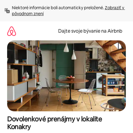
Preskočiť
Niektoré informácie boli automaticky preložené. 
Zobraziť v 
na
pôvodnom znení
obsah.
Dajte svoje bývanie na Airbnb
Dovolenkové prenájmy v lokalite
Konakry