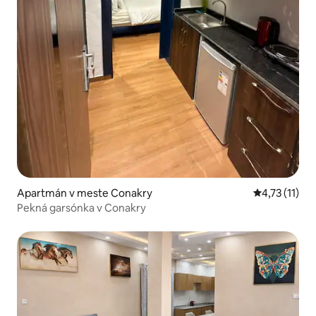
Apartmán v meste Conakry
Priemerné oh
4,73 (11)
Pekná garsónka v Conakry