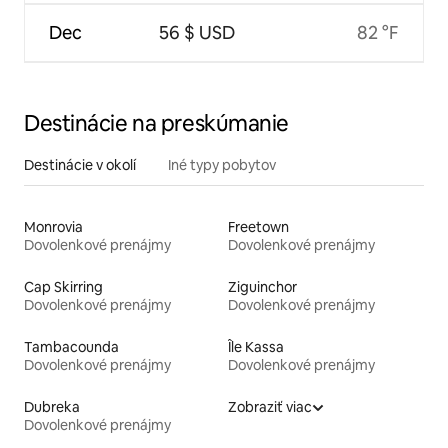
Dec
56 $ USD
82 °F
Destinácie na preskúmanie
Destinácie v okolí
Iné typy pobytov
Monrovia
Freetown
Dovolenkové prenájmy
Dovolenkové prenájmy
Cap Skirring
Ziguinchor
Dovolenkové prenájmy
Dovolenkové prenájmy
Tambacounda
Île Kassa
Dovolenkové prenájmy
Dovolenkové prenájmy
Dubreka
Zobraziť viac
Dovolenkové prenájmy