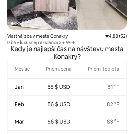
Vlastná izba v meste Conakry
Priemerné oho
4,88 (52)
Izba v luxusnej rezidencii 2 + Wi-Fi
Kedy je najlepší čas na návštevu mesta
Konakry?
Mesiac
Priem. cena
Priem. teplota
Jan
55 $ USD
81 °F
Feb
56 $ USD
82 °F
Mar
56 $ USD
83 °F