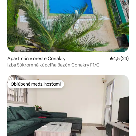
Apartmán v meste Conakry
Priemerné oh
4,5 (24)
Izba Súkromná kúpeľňa Bazén Conakry F1/C
Obľúbené medzi hosťami
Obľúbené medzi hosťami