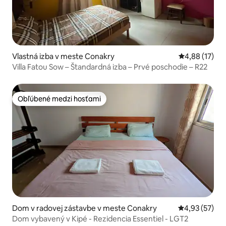
Vlastná izba v meste Conakry
Priemerné oho
4,88 (17)
Villa Fatou Sow – Štandardná izba – Prvé poschodie – R22
Obľúbené medzi hosťami
Obľúbené medzi hosťami
Dom v radovej zástavbe v meste Conakry
Priemerné oho
4,93 (57)
Dom vybavený v Kipé - Rezidencia Essentiel - LGT2