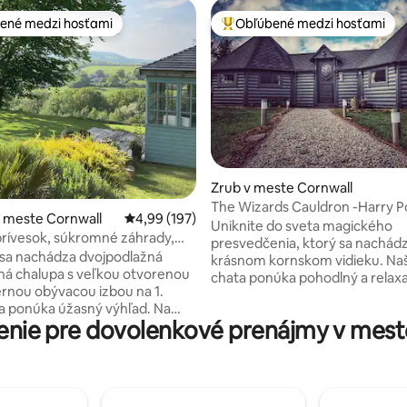
ené medzi hosťami
Obľúbené medzi hosťami
enejšie medzi hosťami
Najobľúbenejšie medzi hosťami
4,99 z 5, počet hodnotení: 107
Zrub v meste Cornwall
The Wizards Cauldron -Harry P
 meste Cornwall
Priemerné ohodnotenie 4,99 z 5, počet hodno
4,99 (197)
Themed
Uniknite do sveta magického
prívesok, súkromné záhrady,
presvedčenia, ktorý sa nachád
 výhľad
 sa nachádza dvojpodlažná
krásnom kornskom vidieku. Naš
á chalupa s veľkou otvorenou
chata ponúka pohodlný a relax
rnou obývacou izbou na 1.
pobyt. Ako už názov napovedá, toto
a ponúka úžasný výhľad. Na
jedinečné ubytovanie ponúka k
enie pre dovolenkové prenájmy v me
a nachádza spálňa s manželskou
jednom hrnci. S prikývnutím k
King, sprchovací kút a
správcovi pozemku a určitej ma
edáleň s horákom na drevo,
škole. Nachádza sa v krásnej
kým stolom a dvoma
poľnohospodárskej pôde v poko
i stoličkami s výhľadom na
dedinke pár míľ od diaľnice A30 