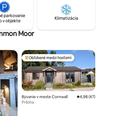
nie si
ceste a Dartmoore. Vítame dobre
m
vychované domáce zvieratá a Apple
áciám,
Barn má plne uzavretú záhradu.
é parkovanie
Klimatizácia
o v objekte
Common Moor
Obľúbené medzi hosťami
Najobľúbenejšie medzi hosťami
Bývanie v meste Cornwall
Priemerné ohodnoteni
4,98 (47)
Príloha