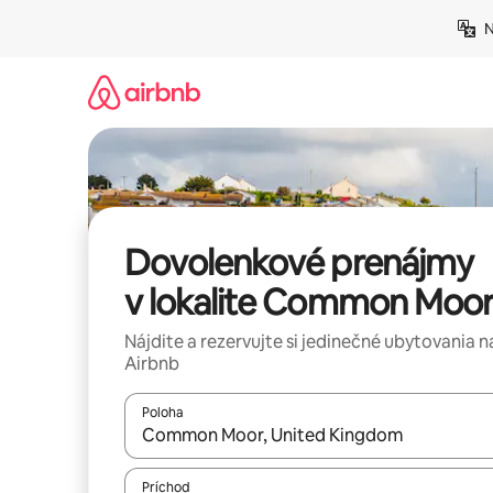
Preskočiť
N
na
obsah.
Dovolenkové prenájmy
v lokalite Common Moo
Nájdite a rezervujte si jedinečné ubytovania n
Airbnb
Poloha
Keď budú výsledky k dispozícii, môžete si ich p
Príchod