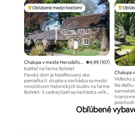
Obľúbené medzi hosťami
Obľúb
Najobľúbenejšie medzi hosťami
Najobľúb
Chalupa v meste Herodsfoo
Priemerné ohodnotenie 
4,99 (107)
t
Kaštieľ na farme Botelet
Chalupa v
Panský dom je klasifikovaný ako
Vidiecky 
pamiatka II. stupňa a nachádza sa medzi
nádherný
Na diaľku
množstvom historických budov na farme
samostatn
Botelet. V zadnej časti sa nachádza veľká
trojrozme
súkromná záhrada a ponúka výhľad na
poschodí 
rozľahlé polia až po hrad Bury Down zo
Obľúbené vybav
prízemí s
železného veku. Pobyt v panstve, ktoré
posteľou 
sa nachádza v údolí v juhovýchodnom
kuchyňu/j
Cornwalle, ponúka príležitosť na pokojný
jedálens
oddych s 300 akrami na objavovanie,
pohodlným
bezpečnými priestormi na hranie pre