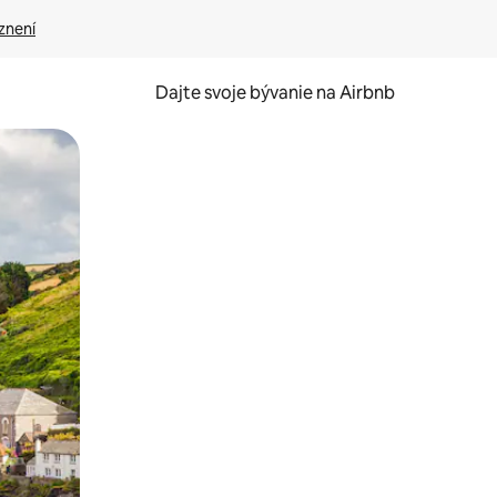
znení
Dajte svoje bývanie na Airbnb
kúmať pomocou dotykových gest či potiahnutia prstom.