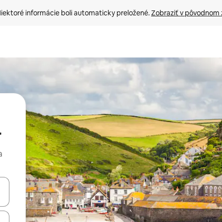
iektoré informácie boli automaticky preložené. 
Zobraziť v pôvodnom 
r
a
rechádzať pomocou klávesov so šípkami nahor a nadol alebo ich pres