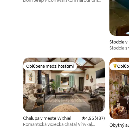
Dom Jeep v Cornwallskom národnom
parku
Stodola v
n
Stodola s
podlahov
Obľúbené medzi hosťami
Obľúb
Obľúbené medzi hosťami
Najobľúb
Chalupa v meste Withiel
Priemerné ohodnotenie 
4,95 (487)
Romantická vidiecka chata| Vírivka|
Obytný au