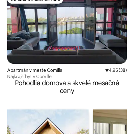
Obľúbené medzi hosťami
Apartmán v meste Comilla
Priemerné oho
4,95 (38)
Najkrajší byt v Comille
Pohodlie domova a skvelé mesačné
ceny