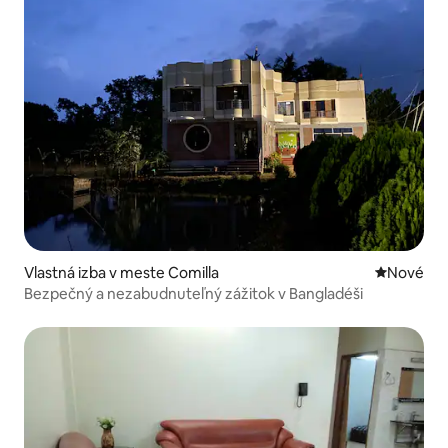
Vlastná izba v meste Comilla
Nové ubyt
Nové
Bezpečný a nezabudnuteľný zážitok v Bangladéši