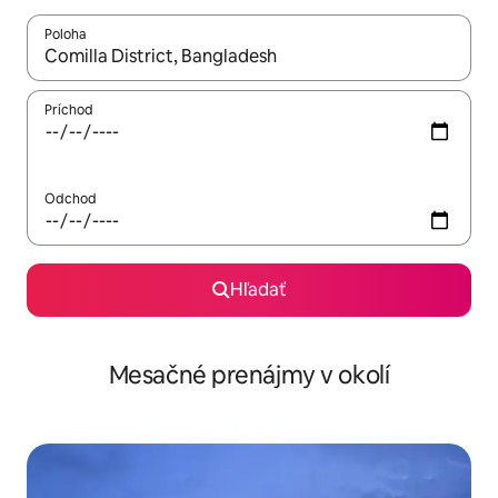
Poloha
Keď budú výsledky k dispozícii, môžete si ich prechádzať pom
Príchod
Odchod
Hľadať
Mesačné prenájmy v okolí