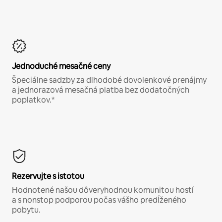
Jednoduché mesačné ceny
Špeciálne sadzby za dlhodobé dovolenkové prenájmy
a jednorazová mesačná platba bez dodatočných
poplatkov.*
Rezervujte s istotou
Hodnotené našou dôveryhodnou komunitou hostí
a s nonstop podporou počas vášho predĺženého
pobytu.