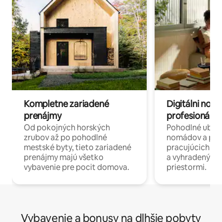
Kompletne zariadené
Digitálni nomá
prenájmy
profesionáli 
Od pokojných horských
Pohodlné ubyto
zrubov až po pohodlné
nomádov a pro
mestské byty, tieto zariadené
pracujúcich na 
prenájmy majú všetko
a vyhradenými
vybavenie pre pocit domova.
priestormi.
Vybavenie a bonusy na dlhšie pobyty