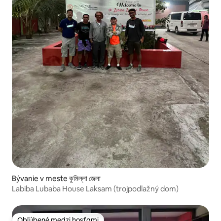
Bývanie v meste কুমিল্লা জেলা
Labiba Lubaba House Laksam (trojpodlažný dom)
Obľúbené medzi hosťami